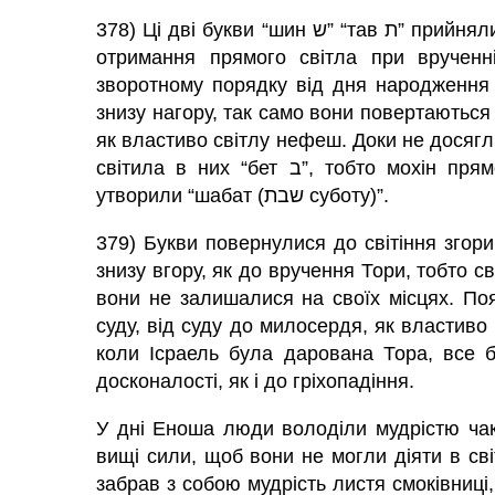
378) Ці дві букви “шин ש” “тав ת” прийняли досконалість літери “бет ב”, щоб стати гідними
отримання прямого світла при врученн
зворотному порядку від дня народження 
знизу нагору, так само вони повертаються 
як властиво світлу нефеш. Доки не досягл
світила в них “бет ב”, тобто мохін прямого світла, які світять згори вниз, і тоді вони
утворили “шабат (שבת суботу)”.
379) Букви повернулися до світіння згори 
знизу вгору, як до вручення Тори, тобто св
вони не залишалися на своїх місцях. П
суду, від суду до милосердя, як властиво
коли Ісраель була дарована Тора, все б
досконалості, як і до гріхопадіння.
У дні Еноша люди володіли мудрістю чакл
вищі сили, щоб вони не могли діяти в сві
забрав з собою мудрість листя смоківниці