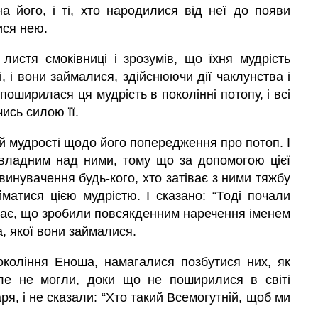
на його, і ті, хто народилися від неї до появи
ися нею.
листя смоківниці і зрозумів, що їхня мудрість
, і вони займалися, здійснюючи дії чаклунства і
поширилася ця мудрість в поколінні потопу, і всі
ись силою її.
ій мудрості щодо його попередження про потоп. І
 владним над ними, тому що за допомогою цієї
винувачення будь-кого, хто затіває з ними тяжбу
йматися цією мудрістю. І сказано: “Тоді почали
ачає, що зробили повсякденним наречення іменем
, якої вони займалися.
покоління Еноша, намагалися позбутися них, як
ле не могли, доки що не поширилися в світі
ря, і не сказали: “Хто такий Всемогутній, щоб ми