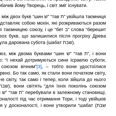
бачив йому Творець, і світ зміг існувати.
н ש” “тав ת” увійшла таємниця
едставляє собою мохін, які розкриваються разом
ю союзу, і це “бет ב” слова “берешит
пізнання, – “шин ש” “тав ת”. І тоді Ісраель була дарована субота (шабат שבת).
 союзом вічним”
[3]
, – тобто вони удостоїлися
рвно. Бо так само, як стали вони початком світу,
ня світу, так само і тепер, коли зійшла до нього
і,
оналості під час отримання Тори, і тоді увійшов
 у досконалості, і вони утворили “шабат (שבת