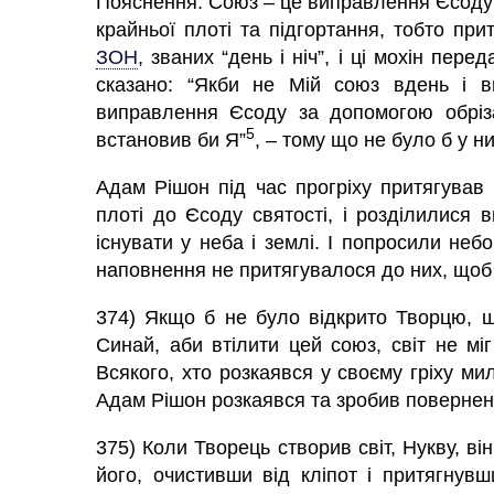
Пояснення. Союз – це виправлення Єсоду 
крайньої плоті та підгортання, тобто прит
ЗОН
,
званих “день і ніч”, і ці мохін перед
сказано: “Якби не Мій союз вдень і в
виправлення Єсоду за допомогою обріза
5
встановив би Я”
, – тому що не було б у н
Адам
Рішон під час прогріху притягував
плоті до Єсоду святості, і розділилися 
існувати у неба і землі. І попросили неб
наповнення не притягувалося до них, щоб 
374) Якщо б не було відкрито Творцю, щ
Синай, аби втілити цей союз, світ не мі
Всякого, хто розкаявся у своєму гріху мил
Адам
Рішон розкаявся та зробив повернення
375) Коли Творець створив світ, Нукву, ві
його, очистивши від кліпот і притягнувш