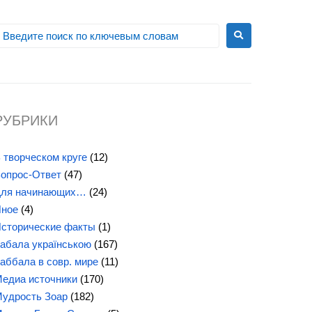
РУБРИКИ
 творческом круге
(12)
опрос-Ответ
(47)
ля начинающих…
(24)
ное
(4)
сторические факты
(1)
абала українською
(167)
аббала в совр. мире
(11)
едиа источники
(170)
удрость Зоар
(182)