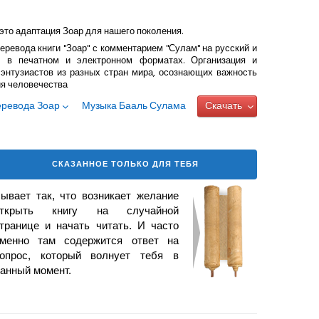
это адаптация Зоар для нашего поколения.
еревода книги "Зоар" с комментарием "Сулам" на русский и
 в печатном и электронном форматах. Организация и
энтузиастов из разных стран мира, осознающих важность
ия человечества
еревода Зоар
Музыка Бааль Сулама
Скачать
СКАЗАННОЕ ТОЛЬКО ДЛЯ ТЕБЯ
ывает так, что возникает
желание
открыть книгу на случайной
транице и начать читать. И часто
менно там содержится ответ на
опрос, который волнует тебя в
анный момент.