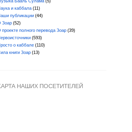
узыка Бааль Сулама
(5)
аука и каббала
(11)
аши публикации
(44)
 Зоар
(52)
 проекте полного перевода Зоар
(39)
ервоисточники
(593)
росто о каббале
(110)
Сила
книги Зоар
(13)
КАРТА НАШИХ ПОСЕТИТЕЛЕЙ