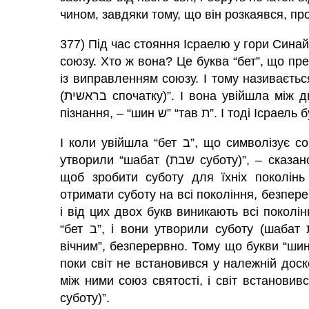
чином, завдяки тому, що він розкаявся, про
377) Під час стояння Ісраелю у гори Синай між двох букв “ши
союзу. Хто ж вона? Це буква “бет”, що пр
із виправленням союзу. І тому називається таємнице
(בראשית спочатку)”. І вона увійшла між двох букв, що залишилися після прогріху Древа
І коли увійшла “бет ב”, що символізує союз, між двома буквами “шин ש” “тав ת”, і вони
утворили “шабат (שבת суботу)”, – сказано: “І нехай дотримуються сини Ісраелю суботи,
щоб зробити суботу для їхніх поколінь
отримати суботу на всі покоління, безпере
і від цих двох букв виникають всі поколін
“бет ב”, і вони утворили суботу (шабат שבת), вони світять “для їхніх поколінь союзом
вічним”, безперервно. Тому що букви “шин ש” “тав ת” перебували в залежному становищ
поки світ не встановився у належній доск
між ними союз святості, і світ встановився
суботу)”.