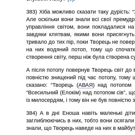
383) Хіба можливо сказати таку дурість:
Але оскільки вони знали всі свої премудро
управління світом, вони покладалися на
завдяки клятвам, якими вони присягнуть 
тривало до тих пір, поки Творець не поверн
на них водяний потоп, тому що спочатк
створення світу, перш ніж була створена с
А після потопу повернув Творець світ до в
повністю знищений під час потопу, тому 
сказано: “Творець
(
АВАЯ
)
над потопом п
“Всесильний (Елокім) над потопом сів”, що
із милосердям, і тому він не був повністю
384) А в дні Еноша навіть маленькі діти
заглиблюючись в них, тобто вони осягали 
знали, що Творець наведе на них в майбутн