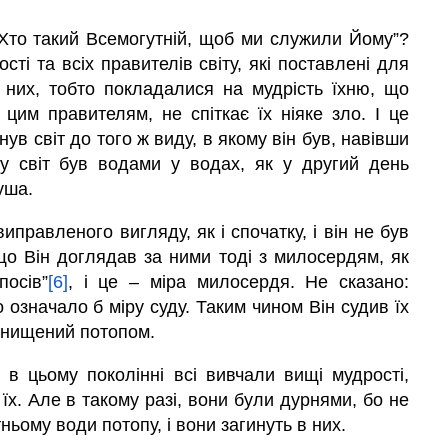
 “Хто такий Всемогутній, щоб ми служили Йому”?
сті та всіх правителів світу, які поставлені для
 них, тобто покладалися на мудрість їхню, що
цим правителям, не спіткає їх ніяке зло. І це
ув світ до того ж виду, в якому він був, навівши
у світ був водами у водах, як у другий день
уша.
иправленого вигляду, як і спочатку, і він не був
що Він доглядав за ними тоді з милосердям, як
осів”
[6]
, і це – міра милосердя. Не сказано:
 означало б міру суду. Таким чином Він судив їх
 знищений потопом.
 в цьому поколінні всі вивчали вищі мудрості,
їх. Але в такому разі, вони були дурнями, бо не
ьому води потопу, і вони загинуть в них.