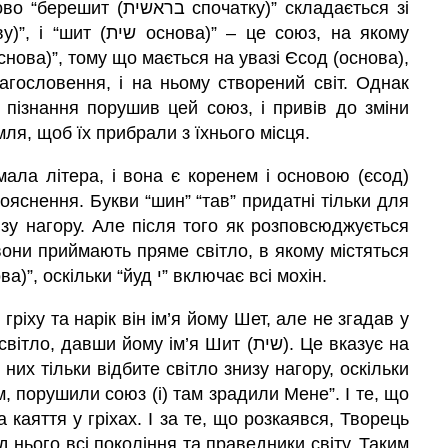
чатку)” складається зі
лагословення, і на ньому створений світ. Однак
пізнання порушив цей союз, і привів до зміни
мля, щоб їх прибрали з їхнього місця.
Пояснення. Букви “шин” “тав” придатні тільки для
низу нагору. Але після того як розповсюджується
всі мохін. І тоді називається “шит (שית основа)”, оскільки “йуд י” включає всі мохін.
гріху та нарік він ім’я йому Шет, але не згадав у
них тільки відбите світло знизу нагору, оскільки
м, порушили союз (і) там зрадили Мене”. І те, що
ід нього всі покоління та праведники світу. Таким