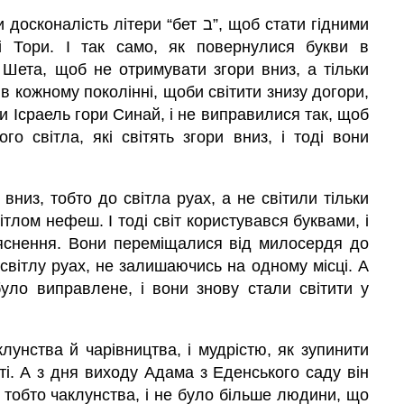
і Тори. І так само, як повернулися букви в
Шета, щоб не отримувати згори вниз, а тільки
в кожному поколінні, щоби світити знизу догори,
и Ісраель гори Синай, і не виправилися так, щоб
вниз, тобто до світла руах, а не світили тільки
ітлом нефеш. І тоді світ користувався буквами, і
ояснення. Вони переміщалися від милосердя до
 світлу руах, не залишаючись на одному місці. А
уло виправлене, і вони знову стали світити у
унства й чарівництва, і мудрістю, як зупинити
ті. А з дня виходу Адама з Еденського саду він
, тобто чаклунства, і не було більше людини, що