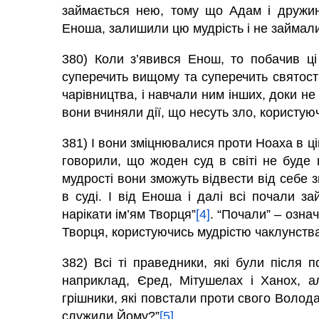
займається нею, тому що
Адам
і дружи
Еноша, залишили цю мудрість і не займал
380) Коли з’явився Енош, то побачив ці 
суперечить вищому та суперечить святості
чарівництва, і навчали ним інших, доки не 
вони вчиняли дії, що несуть зло, користуюч
381) І вони зміцнювалися проти Ноаха в ц
говорили, що жоден суд в світі не буде
мудрості вони зможуть відвести від себе з
в суді. І від Еноша і далі всі почали за
нарікати ім’ям Творця”
[4]
. “Почали” – озн
Творця, користуючись мудрістю чаклунства
382) Всі ті праведники, які були після 
наприклад, Єред, Мітушелах і Ханох, а
грішники, які повстали проти свого Волода
служили Йому?”
[5]
.