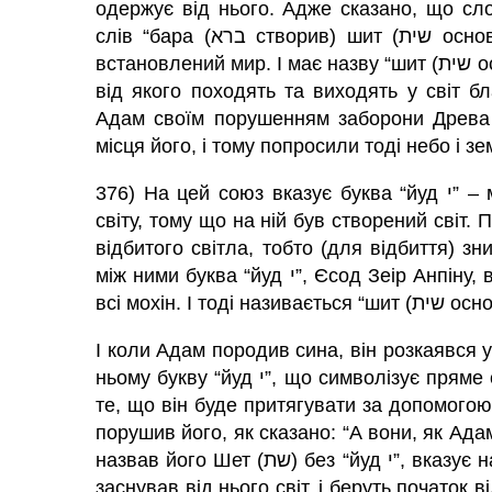
одержує від нього. Адже сказано, що слово “берешит (בראשית спо
слів “бара (ברא створив) шит (שית основу)”, і “шит (שית основа)” – це союз, на якому
встановлений мир. І має назву “шит (שית основа)”, тому що мається на увазі Єсод (основа),
від якого походять та виходять у світ б
Адам
своїм порушенням заборони Древа 
місця його, і тому попросили тоді небо і зе
376) На цей союз вказує буква “йуд י” – мала літера, і вона є коренем і основою (єсод)
світу, тому що на ній був створений світ. 
відбитого світла, тобто (для відбиття) з
між ними буква “йуд י”, Єсод Зеір Анпіну, вони приймають пряме світло, в якому містяться
І коли
Адам
породив сина, він розкаявся у 
ньому букву “йуд י”, що символізує пряме світло, давши йому ім’я Шит (שית). Це вказує на
те, що він буде притягувати за допомогою 
порушив його, як сказано: “А вони, як Ада
назвав його Шет (שת) без “йуд י”, вказує на каяття у гріхах. І за те, що розкаявся, Творець
заснував від нього світ, і беруть початок в