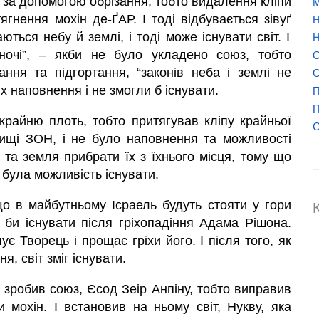
за допомогою обрізання, тобто видалення кліпи
М
ягнення мохін де-ҐАР. І тоді відбувається зівуґ
Н
аються небу й землі, і тоді може існувати світ. І
Н
ночі”, – якби не було укладено союз, тобто
О
ння та підгортання, “законів неба і землі не
О
их наповнення і не змогли б існувати.
П
П
 крайню плоть, тобто притягував кліпу крайньої
вищі
ЗОН,
і не було наповнення та можливості
о та земля прибрати їх з їхнього місця, тому що
була можливість існувати.
о в майбутньому Ісраель будуть стояти у гори
г би існувати після гріхопадіння Адама Рішона.
ує Творець і прощає гріхи його. І після того, як
, світ зміг існувати.
н зробив союз, Єсод Зеір Анпіну, тобто виправив
и мохін. І встановив на ньому світ, Нукву, яка