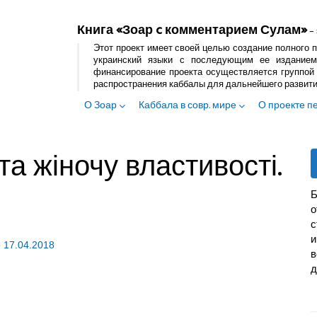
Книга «Зоар c комментарием Сулам»
– 
Этот проект имеет своей целью создание полного п
украинский языки с последующим ее изданием
финансирование проекта осуществляется группой 
распространения каббалы для дальнейшего развит
О Зоар
Каббала в совр. мире
О проекте п
та жіночу властивості.
Б
с
и
о
17.04.2018
в
д