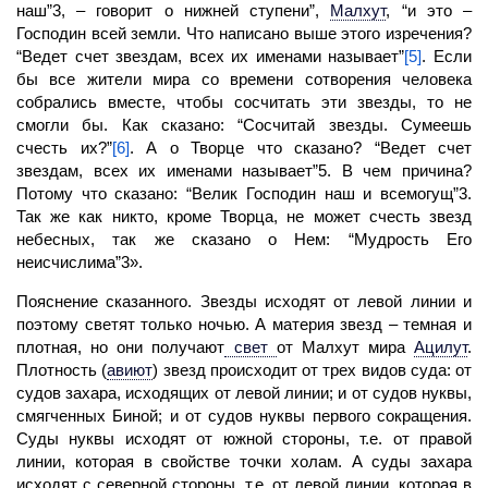
наш”3, – говорит о нижней ступени”,
Малхут
,
“и это –
Господин всей земли. Что написано выше этого изречения?
“Ведет счет звездам, всех их именами называет”
[5]
. Если
бы все жители мира со времени сотворения человека
собрались вместе, чтобы сосчитать эти звезды, то не
смогли бы. Как сказано: “Сосчитай звезды. Сумеешь
счесть их?”
[6]
. А о Творце что сказано? “Ведет счет
звездам, всех их именами называет”5. В чем причина?
Потому что сказано: “Велик Господин наш и всемогущ”3.
Так же как никто, кроме Творца, не может счесть звезд
небесных, так же сказано о Нем: “Мудрость Его
неисчислима”3».
Пояснение сказанного. Звезды исходят от левой линии и
поэтому светят только ночью. А материя звезд – темная и
плотная, но они получают
свет
от
Малхут
мира
Ацилут
.
Плотность
(
авиют
)
звезд происходит от трех видов суда: от
судов захара, исходящих от левой линии; и от судов нуквы,
смягченных Биной; и от судов нуквы первого сокращения.
Суды нуквы исходят от южной стороны, т.е. от правой
линии, которая в свойстве точки холам. А суды захара
исходят с северной стороны, т.е. от левой линии, которая в