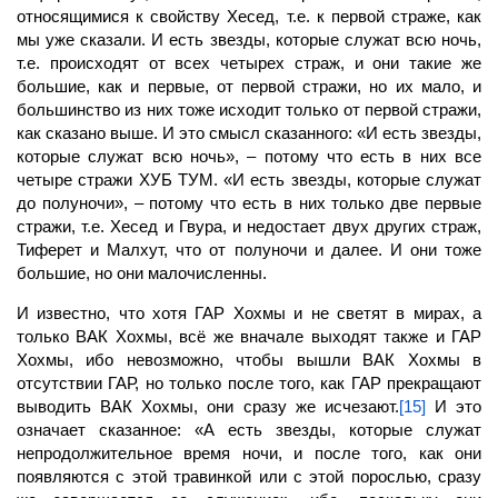
относящимися к свойству Хесед, т.е. к первой страже, как
мы уже сказали. И есть звезды, которые служат всю ночь,
т.е. происходят от всех четырех страж, и они такие же
большие, как и первые, от первой стражи, но их мало, и
большинство из них тоже исходит только от первой стражи,
как сказано выше. И это смысл сказанного: «И есть звезды,
которые служат всю ночь», – потому что есть в них все
четыре стражи ХУБ ТУМ. «И есть звезды, которые служат
до полуночи», – потому что есть в них только две первые
стражи, т.е. Хесед и Гвура, и недостает двух других страж,
Тиферет и Малхут, что от полуночи и далее. И они тоже
большие, но они малочисленны.
И известно, что хотя
ГАР
Хохмы и не светят в мирах, а
только ВАК Хохмы, всё же вначале выходят также и ГАР
Хохмы, ибо невозможно, чтобы вышли ВАК Хохмы в
отсутствии ГАР, но только после того, как ГАР прекращают
выводить ВАК Хохмы, они сразу же исчезают.
[15]
И это
означает сказанное: «А есть звезды, которые служат
непродолжительное время ночи, и после того, как они
появляются с этой травинкой или с этой порослью, сразу