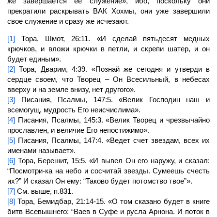
же завершается ее служение», ибо, поскольку они
прекратили раскрывать ВАК Хохмы, они уже завершили
свое служение и сразу же исчезают.
[1]
Тора, Шмот, 26:11. «И сделай пятьдесят медных
крючков, и вложи крючки в петли, и скрепи шатер, и он
будет единым».
[2]
Тора, Дварим, 4:39. «Познай же сегодня и утверди в
сердце своем, что
Творец
– Он Всесильный, в небесах
вверху и на земле внизу, нет другого».
[3]
Писания, Псалмы, 147:5. «Велик Господин наш и
всемогущ, мудрость Его неисчислима».
[4]
Писания, Псалмы, 145:3. «Велик
Творец
и чрезвычайно
прославлен, и величие Его непостижимо».
[5]
Писания, Псалмы, 147:4. «Ведет счет звездам, всех их
именами называет».
[6]
Тора, Берешит, 15:5. «И вывел Он его наружу, и сказал:
“Посмотри-ка на небо и сосчитай звезды. Сумеешь счесть
их?” И сказал Он ему: “Таково будет потомство твое”».
[7]
См. выше, п.831.
[8]
Тора, Бемидбар, 21:14-15. «О том сказано будет в книге
битв Всевышнего: “Ваев в Суфе и русла Арнона. И поток в