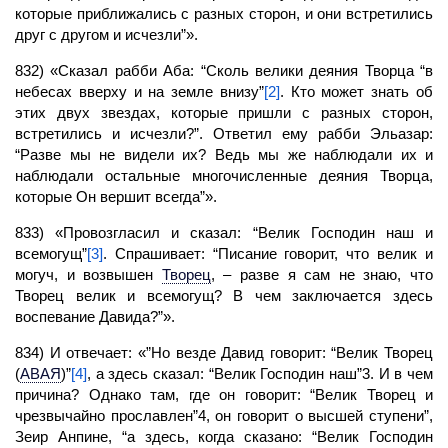
которые приближались с разных сторон, и они встретились
друг с другом и исчезли”».
832) «Сказал рабби Аба: “Сколь велики деяния Творца “в
небесах вверху и на земле внизу”
[2]
. Кто может знать об
этих двух звездах, которые пришли с разных сторон,
встретились и исчезли?”. Ответил ему рабби Эльазар:
“Разве мы не видели их? Ведь мы же наблюдали их и
наблюдали остальные многочисленные деяния Творца,
которые Он вершит всегда”».
833) «Провозгласил и сказал: “Велик Господин наш и
всемогущ”
[3]
. Спрашивает: “Писание говорит, что велик и
могуч, и возвышен
Творец
,
– разве я сам не знаю, что
Творец велик и всемогущ? В чем заключается здесь
воспевание Давида?”».
834) И отвечает: «”Но везде Давид говорит: “Велик
Творец
(
АВАЯ
)
”
[4]
, а здесь сказал: “Велик Господин наш”3. И в чем
причина? Однако там, где он говорит: “Велик Творец и
чрезвычайно прославлен”4, он говорит о высшей ступени”,
Зеир Анпине, “а здесь, когда сказано: “Велик Господин