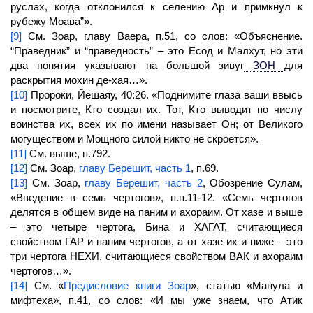
руслах, когда отклонился к селению Ар и примкнул к
рубежу Моава”».
[9]
См. Зоар, главу Ваера, п.51, со слов: «Объяснение.
“Праведник” и “праведность” – это Есод и
Малхут,
но эти
два понятия указывают на большой зивуг
ЗОН
для
раскрытия мохин де-хая…».
[10]
Пророки, Йешаяу, 40:26. «Поднимите глаза ваши ввысь
и посмотрите, Кто создал их. Тот, Кто выводит по числу
воинства их, всех их по имени называет Он; от Великого
могуществом и Мощного силой никто не скроется».
[11]
См. выше, п.792.
[12]
См. Зоар,
главу Берешит, часть 1
, п.69.
[13]
См. Зоар,
главу Берешит, часть 2
, Обозрение Сулам,
«Введение в семь чертогов», п.п.11-12. «Семь чертогов
делятся в общем виде на паним и ахораим. От хазе и выше
– это четыре чертога,
Бина
и
ХАГАТ,
считающиеся
свойством
ГАР
и паним чертогов, а от хазе их и ниже – это
три чертога НЕХИ, считающиеся свойством ВАК и ахораим
чертогов…».
[14]
См. «
Предисловие книги Зоар
», статью «Манула и
мифтеха», п.41, со слов: «И мы уже знаем, что Атик