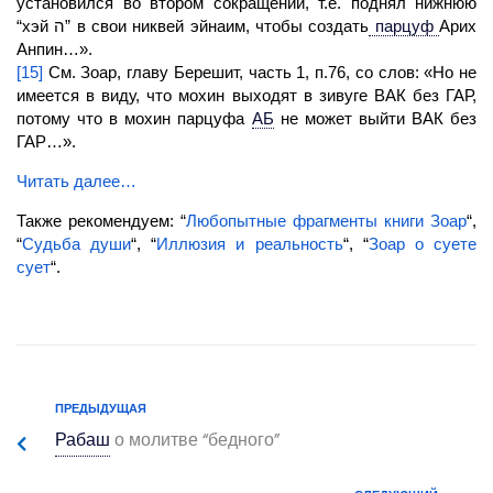
установился во втором сокращении, т.е. поднял нижнюю
“хэй ה” в свои никвей эйнаим, чтобы создать
парцуф
Арих
Анпин…».
[15]
См. Зоар, главу Берешит, часть 1, п.76, со слов: «Но не
имеется в виду, что мохин выходят в зивуге ВАК без
ГАР,
потому что в мохин парцуфа
АБ
не может выйти ВАК без
ГАР…».
Читать далее…
Также рекомендуем: “
Любопытные фрагменты книги Зоар
“,
“
Судьба души
“, “
Иллюзия и реальность
“, “
Зоар о суете
сует
“.
ПРЕДЫДУЩАЯ
Рабаш
о молитве “бедного”