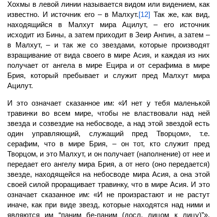
Хохмы в левой линии называется видом или видением, как
известно. И источник его – в
Малхут.
[12]
Так же, как вид,
находящийся в Малхут мира
Ацилут,
– его источник
исходит из Бины, а затем приходит в Зеир Анпин, а затем –
в Малхут, – и так же со звездами, которые производят
взращивание от вида своего в мире Асия, и каждая из них
получает от ангела в мире Ецира и от серафима в мире
Брия, который пребывает и служит пред Малхут мира
Ацилут.
И это означает сказанное им: «И нет у тебя маленькой
травинки во всем мире, чтобы не властвовали над ней
звезда и созвездие на небосводе, а над этой звездой есть
один управляющий, служащий пред Творцом», т.е.
серафим, что в мире Брия, – он тот, кто служит пред
Творцом, и это
Малхут,
и он получает (наполнение) от нее и
передает его ангелу мира Брия, а от него (оно передается)
звезде, находящейся на небосводе мира Асия, а она этой
своей силой проращивает травинку, что в мире Асия. И это
означает сказанное им: «И не произрастают и не растут
иначе, как при виде звезд, которые находятся над ними и
являются им “паним бе-паним (досл. лицом к лицу)”»,