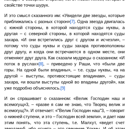
свойстве точки шурук.
И это смысл сказанного им: «Увидели две звезды, которые
приближались с разных сторон»
[7]
. Одна звезда двигалась
с южной стороны, в которой находятся суды нуквы, а
другая – с северной стороны, в которой находятся суды
захара. «И они встретились друг с другом и исчезли», –
потому что суды нуквы и суды захара противоположны
друг другу, и когда они встречаются в одном месте, они
отменяют друг друга. Как сказали мудрецы о сказанном: «И
поток в руслах»
[8]
, – приведено у Раши, что «были две
горы. На одной были впадины», – т.е. суды нуквы, «а на
другой – выступы, противостоящие впадинам», – суды
захара, «и вошли выступы одной во впадины другой», как
уже подробно объяснялось.
[9]
И он спрашивает о сказанном: «Велик Господин наш и
всемогущ»3, – «разве я сам не знаю, что
Творец
велик и
всемогущ?». И отвечает: «”Велик Господин наш”3, – говорит
о нижней ступени, и это – Господин всей земли», и дает нам
этим понять, что эта ступень, т.е.
Малхут,
«ведет счет
звездам»5, ибо «счет» – это свечение Хохмы. И об этом