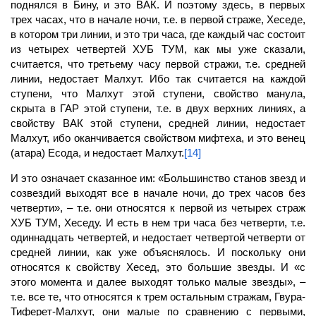
поднялся в Бину, и это ВАК. И поэтому здесь, в первых
трех часах, что в начале ночи, т.е. в первой страже, Хеседе,
в котором три линии, и это три часа, где каждый час состоит
из четырех четвертей ХУБ ТУМ, как мы уже сказали,
считается, что третьему часу первой стражи, т.е. средней
линии, недостает
Малхут.
Ибо так считается на каждой
ступени, что Малхут этой ступени, свойство манула,
скрыта в ГАР этой ступени, т.е. в двух верхних линиях, а
свойству ВАК этой ступени, средней линии, недостает
Малхут, ибо оканчивается свойством мифтеха, и это венец
(атара) Есода, и недостает Малхут.
[14]
И это означает сказанное им: «Большинство станов звезд и
созвездий выходят все в начале ночи, до трех часов без
четверти», – т.е. они относятся к первой из четырех страж
ХУБ ТУМ, Хеседу. И есть в нем три часа без четверти, т.е.
одиннадцать четвертей, и недостает четвертой четверти от
средней линии, как уже объяснялось. И поскольку они
относятся к свойству Хесед, это большие звезды. И «с
этого момента и далее выходят только малые звезды», –
т.е. все те, что относятся к трем остальным стражам, Гвура-
Тиферет
-Малхут,
они малые по сравнению с первыми,