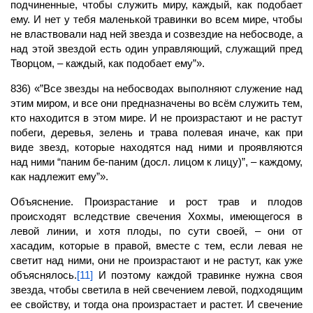
подчиненные, чтобы служить миру, каждый, как подобает
ему. И нет у тебя маленькой травинки во всем мире, чтобы
не властвовали над ней звезда и созвездие на небосводе, а
над этой звездой есть один управляющий, служащий пред
Творцом, – каждый, как подобает ему”».
836) «”Все звезды на небосводах выполняют служение над
этим миром, и все они предназначены во всём служить тем,
кто находится в этом мире. И не произрастают и не растут
побеги, деревья, зелень и трава полевая иначе, как при
виде звезд, которые находятся над ними и проявляются
над ними “паним бе-паним (досл. лицом к лицу)”, – каждому,
как надлежит ему”».
Объяснение. Произрастание и рост трав и плодов
происходят вследствие свечения Хохмы, имеющегося в
левой линии, и хотя плоды, по сути своей, – они от
хасадим, которые в правой, вместе с тем, если левая не
светит над ними, они не произрастают и не растут, как уже
объяснялось.
[11]
И поэтому каждой травинке нужна своя
звезда, чтобы светила в ней свечением левой, подходящим
ее свойству, и тогда она произрастает и растет. И свечение