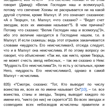
говорит (Давид): «Велик Господин наш и всемогущ»3,
потому что свечение Хохмы не раскрывается ни на какой
другой ступени, кроме Малхут. И это означает сказанное:
«А о Творце», т.е. Малхут, «что сказано? – “Ведет счет
звездам, всех их именами называет”5. В чем причина?
Потому что сказано: “Велик Господин наш и всемогущ”3»,
ибо это величие находится в Господине нашем, т.е. в
Малхут. И если скажешь: ведь этот отрывок заканчивается
словами «мудрость Его неисчислима»3, отсюда следует,
что и в Малхут она неисчислима. И по этому вопросу он
говорит, что объяснение: «Так же, как никто, кроме Творца,
не может счесть звезд небесных, – так же сказано о Нем:
“Мудрость Его неисчислима”3», то есть у остальных, кроме
Него, «мудрость Его неисчислима»3, однако в самой
Малхут – исчислима.
835) «”Смотри, сказано: “Тот, Кто выводит по числу
воинства их, всех их по имени называет Он”
[10]
, – т.е. все
воинства, станы и звезды,
Творец
выводит каждого по
имени его, “никто (из них) не скроется”10. Во всех звездах и
созвездиях всех небосводов исчислены правители и