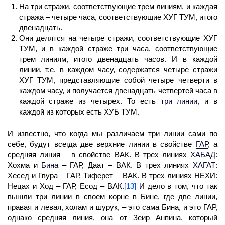
На три стражи, соответствующие трем линиям, и каждая
стража – четыре часа, соответствующие ХУГ ТУМ, итого
двенадцать.
Они делятся на четыре стражи, соответствующие ХУГ
ТУМ, и в каждой страже три часа, соответствующие
трем линиям, итого двенадцать часов. И в каждой
линии, т.е. в каждом часу, содержатся четыре стражи
ХУГ ТУМ, представляющие собой четыре четверти в
каждом часу, и получается двенадцать четвертей часа в
каждой страже из четырех. То есть
три линии
,
и в
каждой из которых есть ХУБ ТУМ.
И известно, что когда мы различаем
три линии
сами по
себе, будут всегда две верхние линии в свойстве
ГАР
,
а
средняя линия – в свойстве ВАК. В трех линиях
ХАБАД
:
Хохма и
Бина
– ГАР, Даат – ВАК. В трех линиях
ХАГАТ
:
Хесед и Гвура – ГАР, Тиферет – ВАК. В трех линиях НЕХИ:
Нецах и Ход – ГАР, Есод – ВАК.
[13]
И дело в том, что так
вышли три линии в своем корне в Бине, где две линии,
правая и левая, холам и шурук, – это сама Бина, и это ГАР,
однако средняя линия, она от Зеир Анпина, который