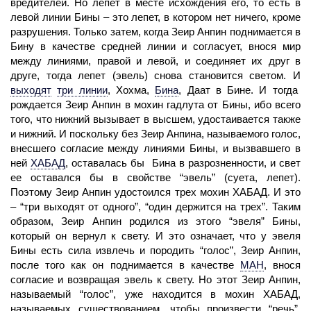
вредителей. Но лепет в месте исхождения его, то есть в
левой линии Бины – это лепет, в котором нет ничего, кроме
разрушения. Только затем, когда Зеир Анпин поднимается в
Бину в качестве средней линии и согласует, внося мир
между линиями, правой и левой, и соединяет их друг в
друге, тогда лепет (эвель) снова становится светом. И
выходят
три линии
,
Хохма,
Бина
,
Даат в Бине. И тогда
рождается Зеир Анпин в мохин гадлута от Бины, ибо всего
того, что нижний вызывает в высшем, удостаивается также
и нижний. И поскольку без Зеир Анпина, называемого голос,
внесшего согласие между линиями Бины, и вызвавшего в
ней
ХАБАД
,
оставалась бы Бина в разрозненности, и
свет
ее оставался бы в свойстве “эвель” (суета, лепет).
Поэтому Зеир Анпин удостоился трех мохин ХАБАД. И это
– “три выходят от одного”, “один держится на трех”. Таким
образом, Зеир Анпин родился из этого “эвеля” Бины,
который он вернул к свету. И это означает, что у эвеля
Бины есть
сила
извлечь и породить “голос”, Зеир Анпин,
после того как он поднимается в качестве
МАН
,
внося
согласие и возвращая эвель к свету. Но этот Зеир Анпин,
называемый “голос”, уже находится в мохин ХАБАД,
называемых существованием, чтобы произвести “речь”,