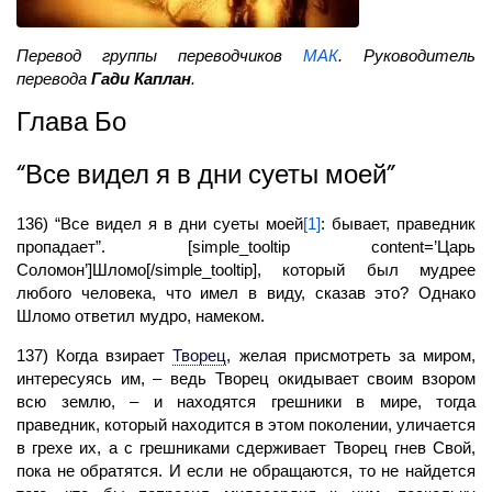
Перевод группы переводчиков
МАК
. Руководитель
перевода
Гади Каплан
.
Глава Бо
“Все видел я в дни суеты моей”
136) “Все видел я в дни суеты моей
[1]
: бывает, праведник
пропадает”. [simple_tooltip content=’Царь
Соломон’]Шломо[/simple_tooltip], который был мудрее
любого человека, что имел в виду, сказав это? Однако
Шломо ответил мудро, намеком.
137) Когда взирает
Творец
,
желая присмотреть за миром,
интересуясь им, – ведь Творец окидывает своим взором
всю землю, – и находятся грешники в мире, тогда
праведник, который находится в этом поколении, уличается
в грехе их, а с грешниками сдерживает Творец гнев Свой,
пока не обратятся. И если не обращаются, то не найдется