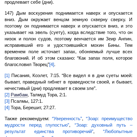
продлевает себе (дни).
147) Дым воскурения поднимается наверх и опускается
вниз. Дым окружает венцом земную скверну сверху. И
поэтому он поднимается наверх и опускается вниз, и это
указывает на эвель (суету), когда вследствие того, что он
низок и полон судов, поэтому венчается им Зеир Анпин,
исправивший его и удостоившийся мохин Бины. Тем
временем поле источает запах, обоняемый лучше всех
благовоний. И об этом сказано: “Как запах поля, которое
благословил Творец”
[4]
.
[1]
Писания, Коэлет, 7:15. “Все видел я в дни суеты моей:
бывает, праведный гибнет в праведности своей, и бывает,
нечестивый (дни) продлевает в своем зле”.
[2]
Рамбам
,
Талмуд Тора, 2:1.
[3]
Псалмы, 127:1.
[4]
Тора, Берешит, 27:27.
Также рекомендуем:
“Уверенность”
,
“Зоар: преимущество
мудрости перед глупостью”
,
“Зоар: духовный путь –
результат единства противоречий”
,
“Любопытные