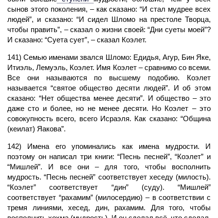
сынов этого поколения, – как сказано: “И стал мудрее всех
людей”, и сказано: “И сидел Шломо на престоле Творца,
чтобы править”, – сказал о жизни своей: “Дни суеты моей”?
И сказано: “Суета сует”, – сказал Коэлет.
141) Семью именами звался Шломо: Едидья, Агур, Бин Яке,
Итиэль, Лемуэль, Коэлет. Имя Коэлет – сравнимо со всеми.
Все они называются по высшему подобию. Коэлет
называется “святое общество десяти людей”. И об этом
сказано: “Нет общества менее десяти”. И общество – это
даже сто и более, но не менее десяти. Но Коэлет – это
совокупность всего, всего Исраэля. Как сказано: “Община
(кеилат) Яакова”.
142) Имена его упоминались как имена мудрости. И
поэтому он написал три книги: “Песнь песней”, “Коэлет” и
“Мишлей”. И все они – для того, чтобы восполнить
мудрость. “Песнь песней” соответствует хеседу (милость).
“Коэлет” соответствует “дин” (суду). “Мишлей”
соответствует “рахамим” (милосердию) – в соответствии с
тремя линиями, хесед, дин, рахамим. Для того, чтобы
восполнить хохма (мудрость). И он сделал всё, что сделал,