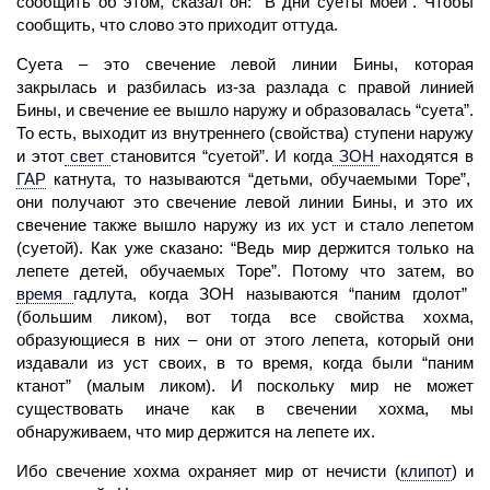
сообщить об этом, сказал он: “В дни суеты моей”. Чтобы
сообщить, что слово это приходит оттуда.
Суета – это свечение левой линии Бины, которая
закрылась и разбилась из-за разлада с правой линией
Бины, и свечение ее вышло наружу и образовалась “суета”.
То есть, выходит из внутреннего (свойства)
ступени
наружу
и этот
свет
становится “суетой”. И когда
ЗОН
находятся в
ГАР
катнута, то называются “детьми, обучаемыми Торе”,
они получают это свечение левой линии Бины, и это их
свечение также вышло наружу из их уст и стало лепетом
(суетой). Как уже сказано: “Ведь мир держится только на
лепете детей, обучаемых Торе”. Потому что затем, во
время
гадлута, когда ЗОН называются “паним гдолот”
(большим ликом), вот тогда все свойства хохма,
образующиеся в них – они от этого лепета, который они
издавали из уст своих, в то время, когда были “паним
ктанот” (малым ликом). И поскольку мир не может
существовать иначе как в свечении хохма, мы
обнаруживаем, что мир держится на лепете их.
Ибо свечение хохма охраняет мир от нечисти
(
клипот
)
и