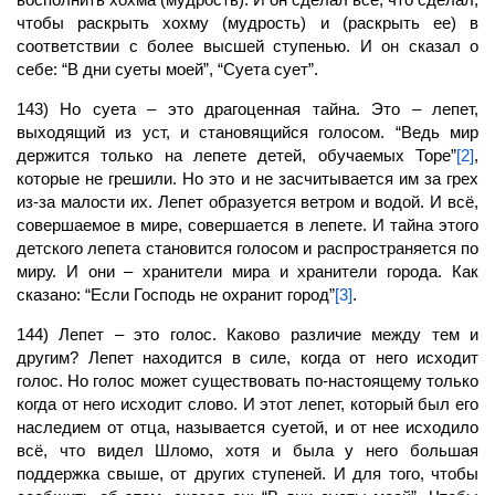
чтобы раскрыть хохму (мудрость) и (раскрыть ее) в
соответствии с более высшей ступенью. И он сказал о
себе: “В дни суеты моей”, “Суета сует”.
143) Но суета – это драгоценная тайна. Это – лепет,
выходящий из уст, и становящийся голосом. “Ведь мир
держится только на лепете детей, обучаемых Торе”
[2]
,
которые не грешили. Но это и не засчитывается им за грех
из-за малости их. Лепет образуется ветром и водой. И всё,
совершаемое в мире, совершается в лепете. И тайна этого
детского лепета становится голосом и распространяется по
миру. И они – хранители мира и хранители города. Как
сказано: “Если Господь не охранит город”
[3]
.
144) Лепет – это голос. Каково различие между тем и
другим? Лепет находится в силе, когда от него исходит
голос. Но голос может существовать по-настоящему только
когда от него исходит слово. И этот лепет, который был его
наследием от отца, называется суетой, и от нее исходило
всё, что видел Шломо, хотя и была у него большая
поддержка свыше, от других ступеней. И для того, чтобы