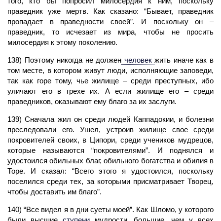
того, кто бы попросил милосердия к ним, поскольку
праведник уже мертв. Как сказано: “Бывает, праведник
пропадает в праведности своей”. И поскольку он –
праведник, то исчезает из мира, чтобы не просить
милосердия к этому поколению.
138) Поэтому никогда не должен
человек
жить иначе как в
том месте, в котором живут люди, исполняющие заповеди,
так как горе тому, чье жилище – среди преступных, ибо
уличают его в грехе их. А если жилище его – среди
праведников, оказывают ему благо за их заслуги.
139) Сначала жил он среди людей Каппадокии, и болезни
преследовали его. Ушел, устроив жилище свое среди
покровителей своих, в Ципори, среди учеников мудрецов,
которые называются “покровителями”. И поднялся и
удостоился обильных благ, обильного богатства и обилия в
Торе. И сказал: “Всего этого я удостоился, поскольку
поселился среди тех, за которыми присматривает
Творец,
чтобы доставить им благо”.
140) “Все видел я в дни суеты моей”. Как Шломо, у которого
были высшие
ступени
мудрости, большие, чем у всех