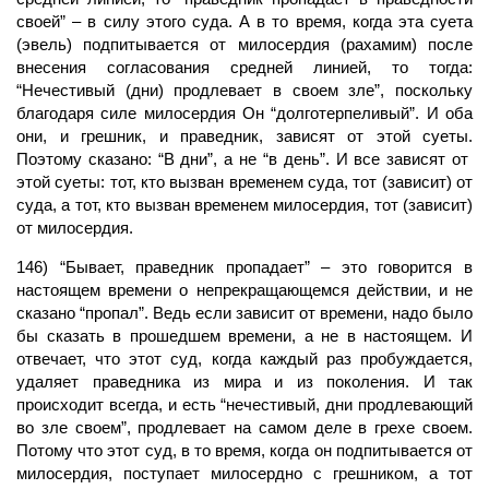
своей” – в силу этого суда. А в то время, когда эта суета
(эвель) подпитывается от милосердия (рахамим) после
внесения согласования средней линией, то тогда:
“Нечестивый (дни) продлевает в своем зле”, поскольку
благодаря силе милосердия Он “долготерпеливый”. И оба
они, и грешник, и праведник, зависят от этой суеты.
Поэтому сказано: “В дни”, а не “в день”. И все зависят от
этой суеты: тот, кто вызван временем суда, тот (зависит) от
суда, а тот, кто вызван временем милосердия, тот (зависит)
от милосердия.
146) “Бывает, праведник пропадает” – это говорится в
настоящем времени о непрекращающемся действии, и не
сказано “пропал”. Ведь если зависит от времени, надо было
бы сказать в прошедшем времени, а не в настоящем. И
отвечает, что этот суд, когда каждый раз пробуждается,
удаляет праведника из мира и из поколения. И так
происходит всегда, и есть “нечестивый, дни продлевающий
во зле своем”, продлевает на самом деле в грехе своем.
Потому что этот суд, в то
время,
когда он подпитывается от
милосердия, поступает милосердно с грешником, а тот