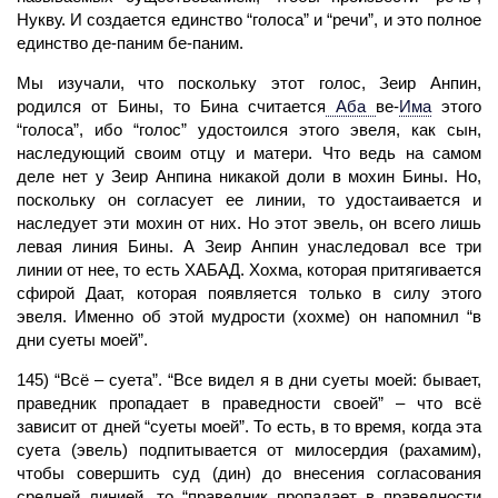
Нукву. И создается единство “голоса” и “речи”, и это полное
единство де-паним бе-паним.
Мы изучали, что поскольку этот голос, Зеир Анпин,
родился от Бины, то
Бина
считается
Аба
ве
-
Има
этого
“голоса”, ибо “голос” удостоился этого эвеля, как сын,
наследующий своим отцу и матери. Что ведь на самом
деле нет у Зеир Анпина никакой доли в мохин Бины. Но,
поскольку он согласует ее линии, то удостаивается и
наследует эти мохин от них. Но этот эвель, он всего лишь
левая линия Бины. А Зеир Анпин унаследовал все
три
линии
от нее, то есть
ХАБАД.
Хохма, которая притягивается
сфирой Даат, которая появляется только в силу этого
эвеля. Именно об этой мудрости (хохме) он напомнил “в
дни суеты моей”.
145) “Всё – суета”. “Все видел я в дни суеты моей: бывает,
праведник пропадает в праведности своей” – что всё
зависит от дней “суеты моей”. То есть, в то
время,
когда эта
суета (эвель) подпитывается от милосердия (рахамим),
чтобы совершить суд (дин) до внесения согласования
средней линией, то “праведник пропадает в праведности