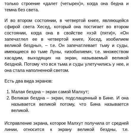
только строение «далет (четырех)», когда она бедна и
темна без света.
И во втором состоянии, в четвертой книге, являющейся
сфирой света Хесед, который она постигает во втором
состоянии, когда она в свойстве «хэй (пяти)», «Он
запечатлел ее в четвертой книге, Хесед, изобилием
великой бездны», – т.е. Он запечатлевает тьму и суды,
имеющиеся во тьме Луны, «изобилием», т.е. множеством
хасадим, выходящих на
экран,
называемый великой
бездной. Потому что вся тьма и суды улетучились у нее, и
она стала наполненной светом.
Есть два вида экранов:
Малая бездна –
экран
самой
Малхут;
Великая бездна –
экран,
подслащенный в Бине. И она
называется великой потому, что
Бина
называется
великой.
Исправление
экрана, которое
Малхут
получила от средней
линии, относится к экрану великой бездны, т.е.