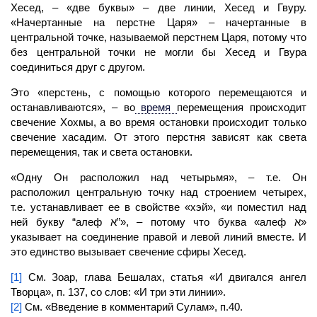
Хесед, – «две буквы» – две линии, Хесед и Гвуру.
«Начертанные на перстне Царя» – начертанные в
центральной точке, называемой перстнем Царя, потому что
без центральной точки не могли бы Хесед и Гвура
соединиться друг с другом.
Это «перстень, с помощью которого перемещаются и
останавливаются», – во
время
перемещения происходит
свечение Хохмы, а во время остановки происходит только
свечение хасадим. От этого перстня зависят как света
перемещения, так и света остановки.
«Одну Он расположил над четырьмя», – т.е. Он
расположил центральную точку над строением четырех,
т.е. устанавливает ее в свойстве «хэй», «и поместил над
ней букву “алеф א”», – потому что буква «алеф א»
указывает на соединение правой и левой линий вместе. И
это единство вызывает свечение сфиры Хесед.
[1]
См. Зоар, глава Бешалах, статья «И двигался ангел
Творца», п. 137, со слов: «И три эти линии».
[2]
См. «Введение в комментарий Сулам», п.40.