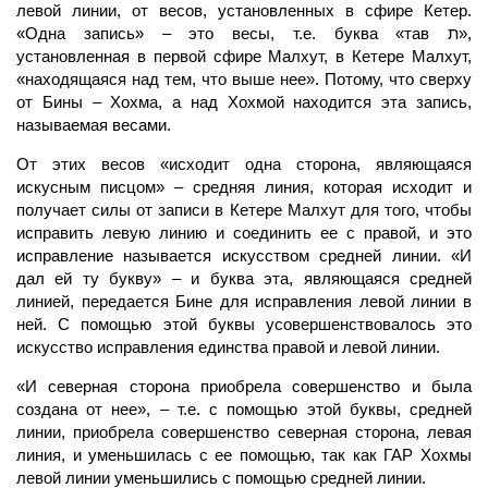
левой линии, от весов, установленных в сфире Кетер.
«Одна запись» – это весы, т.е. буква «тав ת»,
установленная в первой сфире
Малхут,
в Кетере Малхут,
«находящаяся над тем, что выше нее». Потому, что сверху
от Бины – Хохма, а над Хохмой находится эта запись,
называемая весами.
От этих весов «исходит одна сторона, являющаяся
искусным писцом» – средняя линия, которая исходит и
получает силы от записи в Кетере
Малхут
для того, чтобы
исправить левую линию и соединить ее с правой, и это
исправление
называется искусством средней линии. «И
дал ей ту букву» – и буква эта, являющаяся средней
линией, передается Бине для исправления левой линии в
ней. С помощью этой буквы усовершенствовалось это
искусство исправления единства правой и левой линии.
«И северная сторона приобрела совершенство и была
создана от нее», – т.е. с помощью этой буквы, средней
линии, приобрела совершенство северная сторона, левая
линия, и уменьшилась с ее помощью, так как
ГАР
Хохмы
левой линии уменьшились с помощью средней линии.