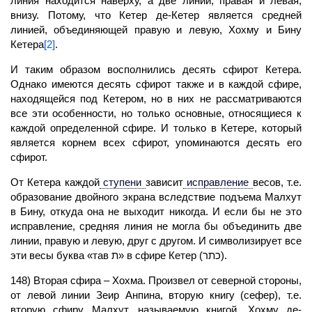
линия находится наверху, а две линии, правая и левая,
внизу. Потому, что Кетер де-Кетер является средней
линией, объединяющей правую и левую, Хохму и Бину
Кетера
[2]
.
И таким образом восполнились
десять сфирот
Кетера.
Однако имеются десять сфирот также и в каждой сфире,
находящейся под Кетером, но в них не рассматриваются
все эти особенности, но только основные, относящиеся к
каждой определенной сфире. И только в Кетере, который
является корнем всех сфирот, упоминаются десять его
сфирот.
От Кетера каждой
ступени
зависит
исправление
весов, т.е.
образование двойного экрана вследствие подъема
Малхут
в Бину, откуда она не выходит никогда. И если бы не это
исправление, средняя линия не могла бы объединить две
линии, правую и левую, друг с другом. И символизирует все
эти весы буква «тав ת» в сфире Кетер (כתר).
148) Вторая
сфира
– Хохма. Произвел от северной стороны,
от левой линии Зеир Анпина, вторую книгу (сефер), т.е.
вторую сфиру
Малхут,
называемую книгой, Хохму де-