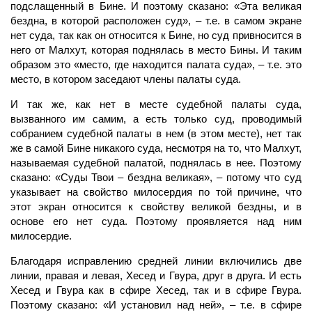
подслащенный в Бине. И поэтому сказано: «Эта великая
бездна, в которой расположен суд», – т.е. в самом экране
нет суда, так как он относится к Бине, но суд привносится в
него от Малхут, которая поднялась в
место
Бины. И таким
образом это «место, где находится палата суда», – т.е. это
место, в котором заседают члены палаты суда.
И так же, как нет в месте судебной палаты суда,
вызванного им самим, а есть только суд, проводимый
собранием судебной палаты в нем (в этом месте), нет так
же в самой Бине никакого суда, несмотря на то, что
Малхут,
называемая судебной палатой, поднялась в нее. Поэтому
сказано: «Суды Твои – бездна великая», – потому что суд
указывает на свойство милосердия по той причине, что
этот
экран
относится к свойству великой бездны, и в
основе его нет суда. Поэтому проявляется над ним
милосердие.
Благодаря исправлению средней линии включились две
линии, правая и левая, Хесед и Гвура, друг в друга. И есть
Хесед и Гвура как в сфире Хесед, так и в сфире Гвура.
Поэтому сказано: «И установил над ней», – т.е. в сфире