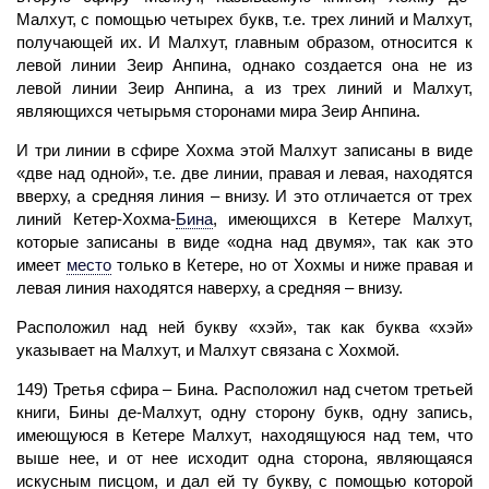
Малхут, с помощью четырех букв, т.е. трех линий и Малхут,
получающей их. И Малхут, главным образом, относится к
левой линии Зеир Анпина, однако создается она не из
левой линии Зеир Анпина, а из трех линий и Малхут,
являющихся четырьмя сторонами мира Зеир Анпина.
И
три линии
в сфире Хохма этой
Малхут
записаны в виде
«две над одной», т.е. две линии, правая и левая, находятся
вверху, а средняя линия – внизу. И это отличается от трех
линий Кетер-Хохма
-
Бина
,
имеющихся в Кетере Малхут,
которые записаны в виде «одна над двумя», так как это
имеет
место
только в Кетере, но от Хохмы и ниже правая и
левая линия находятся наверху, а средняя – внизу.
Расположил над ней букву «хэй», так как буква «хэй»
указывает на
Малхут,
и Малхут связана с Хохмой.
149) Третья
сфира
–
Бина.
Расположил над счетом третьей
книги, Бины де
-Малхут,
одну сторону букв, одну запись,
имеющуюся в Кетере Малхут, находящуюся над тем, что
выше нее, и от нее исходит одна сторона, являющаяся
искусным писцом, и дал ей ту букву, с помощью которой