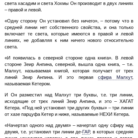
света хасадим и света Хохмы Он производит в двух линиях
– правой и левой.
«Одну сторону Он установил без ничего», – потому что в
средней линии нет собственного свойства, и она только
включает те света, которые имеются в правой и левой
линиях, не добавляя к ним ничего нового относительно
света.
«И появилась в северной стороне одна книга». В левой
стороне Зеир Анпина, северной, вышла одна книга, – т.е.
Малхут,
называемая книгой, которая получает от трех
линий Зеир Анпина. И это первая
сфира
Малхут
,
называемая Кетером.
И Он разместил над
Малхут
три буквы, т.е.
три линии,
исходящие от трех линий Зеир Анпина, и это –
ХАГАТ
Кетера. «Под ней установил три других буквы» – три линии
от хазе парцуфа Кетер и ниже, называемые НЕХИ Кетера.
«Начертал одного над двумя» – начертал одну сфиру над
двумя, т.е. установил
три линии
де
-
ГАР
,
в которых средняя