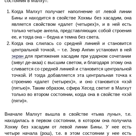
состояния в Малхут:
Когда
Малхут
получает
наполнение
от левой линии
Бины и находится в свойстве Хохмы без хасадим, она
является свойством «далет (четырех)», и в ней есть
только четыре ангела, представляющих собой строения
ее, и тогда она – бедна и темна без света.
Когда она слилась со средней линией и становится
центральной точкой, – т.е. Зеир Анпин установил в ней
экран
для притяжения хасадим при ударном сочетании
(зивуг де-акаа) с высшим светом, и благодаря этому она
сливается со средней линией и становится центральной
точкой. И тогда добавляется эта центральная точка к
строению «далет (четырех)», и оно становится «хэй
(пятью)». Таким образом,
сфира
Хесед светит в
Малхут
только во втором состоянии, когда она в свойстве «хэй
(пяти)».
Вначале
Малхут
вышла в свойстве «тьма луны», т.е.
находилась в первом состоянии, в котором она получила
Хохму без хасадим от левой линии Бины. У нее есть
четыре начала (рош), т.е. в этом состоянии у нее есть