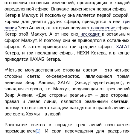
отношении основных изменений, происходящих в каждой
определенной сфире. Вначале выясняется первая
сфира
–
Кетер в Малхут. И поскольку она является первой сфирой,
корнем для девяти других сфирот, приводятся в ней
три
линии
Зеир Анпина, от которых получает
наполнение
сфира
Кетер этой Малхут. А от нее оно
нисходит
к остальным
сфирот Малхут. И поэтому они не приводятся в остальных
сфирот. А затем приводятся три средние сфиры,
ХАГАТ
Кетера, и три последние сфиры, НЕХИ Кетера, а в конце
приводятся КАХАБ Кетера.
«Четыре могущественных стороны света» – это четыре
стороны света: юг-север-восток, являющиеся тремя
линиями Зеир Анпина
, ХАГАТ (
Хесед-Гвура-Тиферет), и
западная сторона, т.е.
Малхут,
получающая от трех линий
Зеир Анпина. «Две стороны реальные» – две стороны,
правая и левая линии, являются реальными светами,
потому что все света хасадим находятся в правой линии, а
все света Хохмы – в левой.
Раскрытие светов в порядке трех линий называется
перемещением
[1]
. И свои перемещения для раскрытия