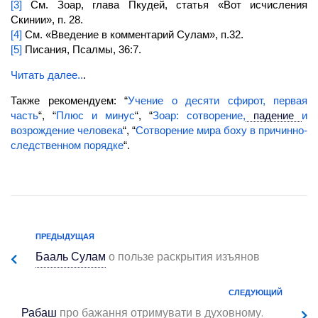
[3]
См. Зоар, глава Пкудей, статья «Вот исчисления
Скинии», п. 28.
[4]
См. «Введение в комментарий Сулам», п.32.
[5]
Писания, Псалмы, 36:7.
Читать далее..
.
Также рекомендуем: “
Учение о десяти сфирот, первая
часть
“, “
Плюс и минус
“, “
Зоар: сотворение,
падение
и
возрождение человека
“, “
Сотворение мира боху в причинно-
следственном порядке
“.
ПРЕДЫДУЩАЯ
Бааль Сулам
о пользе раскрытия изъянов
СЛЕДУЮЩИЙ
Рабаш
про бажання отримувати в духовному.