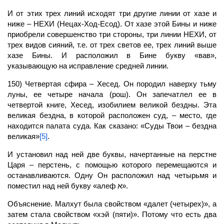
И от этих трех линий исходят три другие линии от хазе и
ниже – НЕХИ (Нецах-Ход-Есод). От хазе этой Бины и ниже
приобрели совершенство три стороны,
три линии
НЕХИ, от
трех видов сияний, т.е. от трех светов ее, трех линий выше
хазе Бины. И расположил в Бине букву «вав»,
указывающую на
исправление
средней линии.
150) Четвертая
сфира
– Хесед. Он породил наверху тьму
луны, ее четыре начала (рош). Он запечатлел ее в
четвертой книге, Хесед, изобилием великой бездны. Эта
великая бездна, в которой расположен суд, –
место,
где
находится палата суда. Как сказано: «Суды Твои – бездна
великая»
[5]
.
И установил над ней две буквы, начертанные на перстне
Царя – перстень, с помощью которого перемещаются и
останавливаются. Одну Он расположил над четырьмя и
поместил над ней букву «алеф א».
Объяснение.
Малхут
была свойством «далет (четырех)», а
затем стала свойством «хэй (пяти)». Потому что есть два