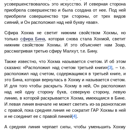
усовершенствовалось это искусство. И северная сторона
приобрела совершенство и была создана от нее. Под ней
приобрели совершенство три стороны, от трех видов
сияний, и Он расположил над ней букву «вав».
Сфира
Хохма не светит нижним свойством Хохмы, но
только
сфира
Бина
,
которая снова стала Хохмой, светит
нижним свойством Хохмы. И это объясняет нам Зоар,
рассматривая третью сфиру
Малхут,
т.е. Бину.
Также известно, что Хохма называется счетом. И об этом
сказано: «Расположил над счетом третьей книги»
[3]
, – т.е.
расположил над счетом, содержащимся в третьей книге, и
это
Бина,
которая вернулась в Хохму и называется счетом.
И для того чтобы раскрыть Хохму в ней, Он расположил
над ней одну сторону букв, северную сторону, левую
линию, в которой раскрывается Хохма, имеющаяся в Бине.
И левая линия вначале не может светить из-за разногласия
с правой, пока средняя линия не сократит
ГАР
Хохмы в ней
и не соединит ее с правой линией
[4]
.
А средняя линия черпает силы, чтобы уменьшить Хохму