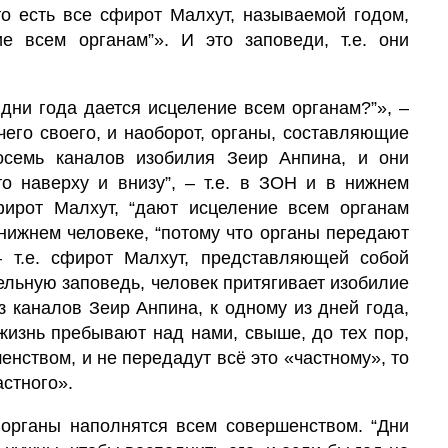
 то есть все сфирот Малхут, называемой годом,
е всем органам”». И это заповеди, т.е. они
 дни года дается исцеление всем органам?”», –
чего своего, и наоборот, органы, составляющие
осемь каналов изобилия Зеир Анпи­на, и они
то наверху и внизу”, – т.е. в ЗОН и в нижнем
 сфирот Малхут, “дают исцеление всем органам
в нижнем человеке, “потому что органы передают
– т.е. сфирот Малхут, представляющей собой
ельную заповедь, человек притягивает изобилие
из каналов Зеир Анпина, к одному из дней года,
и жизнь пребывают над нами, свыше, до тех пор,
енством, и не передадут всё это «частному», то
астного».
то органы наполнятся всем совершенством. “Дни