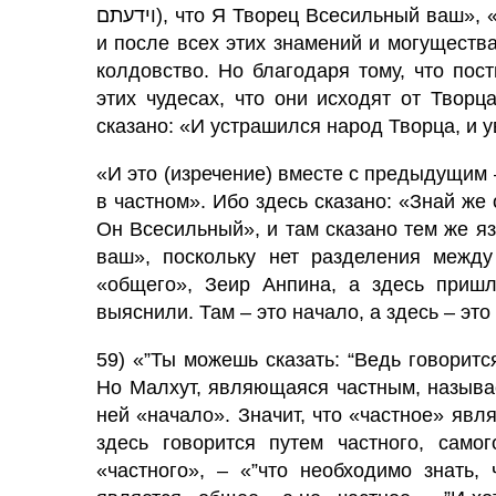
וידעתם), что Я Творец Всесильный ваш», «не были бы Исраэль преданными Творцу также
и после всех этих зна­мений и могущества
колдовство. Но благодаря тому, что пос
этих чудесах, что они исходят от Твор
сказано: «И устрашился народ Творца, и у
«И это (изречение) вместе с предыдущим –
в частном». Ибо здесь сказано: «Знай же
Он Всесильный», и там сказано тем же я
ваш», поскольку нет разделения между
«общего», Зеир Анпина, а здесь пришл
выяснили. Там – это начало, а здесь – эт
59) «”Ты можешь сказать: “Ведь говорится
Но Малхут, являющаяся част­ным, называе
ней «начало». Значит, что «частное» явл
здесь говорится путем частного, самог
«частного», – «”что необходимо знать, 