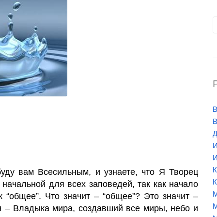
В
В
Д
И
И
К
буду вам Всесильным, и узнаете, что Я Творец
К
 начальной для всех заповедей, так как начало
М
к “общее”. Что значит – “общее”? Это значит –
М
н – Вла­дыка мира, создавший все миры, небо и