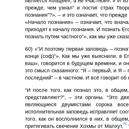
является «общее», а не «частное». «”И х
прежде, чем узнал” и постиг страх Твор
познания”?», – и это означает, что прежде
«Начало познания» – означает, что внач
приходят к началу познания. И познать Его
познать путем част­ного”», как мы уже сказ
60) «”И поэтому первая заповедь – позна
конце (соф)”». Как мы уже выясни­ли, в 
ваш», говорится в будущем времени, и он
это смысл сказанного: “Я – первый, и Я –
послед­ний” – в частном. И всё говорит о
“И после того, как познал это, в общем
представляют?”, – эти органы. “Это дв
являющие­ся двумястами сорока вос
исполнительная заповедь исправляет соот
того, как он восполнил­ся в них, в общем,
[8]
притягивать свечение Хохмы от Малхут,