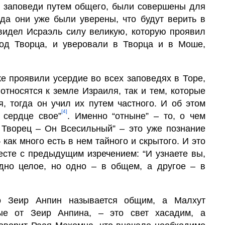
ой заповеди путем общего, были совершены для
огда они уже были уверены, что будут верить в
увидел Исраэль силу великую, которую проявил
род Творца, и уверовали в Творца и в Моше,
же проявили усер­дие во всех заповедях в Торе,
относятся к земле Израиля, так и тем, которые
я, тогда он учил их путем частного. И об этом
[4]
 сердце свое”
. Именно “отныне” – то, о чем
о Творец – Он Всесильный” – это уже познание
– как много есть в нем тайного и скрытого. И это
есте с предыдущим изречением: “И узнаете вы,
дно целое, но одно – в общем, а другое – в
о Зеир Анпин называет­ся общим, а Малхут
ые от Зеир Анпина, – это свет хасадим, а