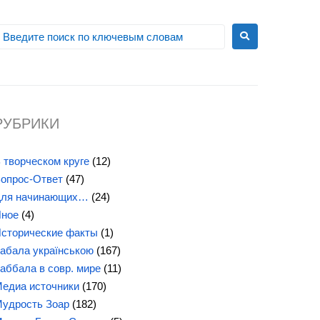
РУБРИКИ
 творческом круге
(12)
опрос-Ответ
(47)
ля начинающих…
(24)
ное
(4)
сторические факты
(1)
абала українською
(167)
аббала в совр. мире
(11)
едиа источники
(170)
удрость Зоар
(182)