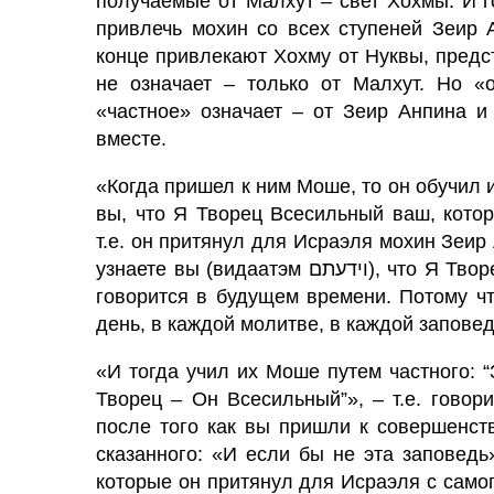
получаемые от Малхут – свет Хохмы. И 
привлечь мохин со всех ступеней Зеир 
конце привлекают Хохму от Нук­вы, пред
не означает – только от Малхут. Но «
«частное» означает – от Зеир Анпина и
вместе.
«Когда пришел к ним Моше, то он обучил и
вы, что Я Творец Всесиль­ный ваш, котор
т.е. он притянул для Исраэля мохин Зеир 
узнаете вы (видаатэм וידעתם), что Я Творец Всесильный ваш». И это – «общее», и о нем
говорится в будущем времени. Потому ч
день, в каждой молитве, в каждой заповед
«И тогда учил их Моше путем частного: 
Творец – Он Всесильный”», – т.е. говор
после того как вы пришли к совершенств
сказанного: «И если бы не эта заповедь
которые он притя­нул для Исраэля с самог