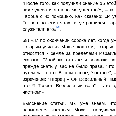
“После того, как получили знание об эт
них чудеса и явлено могуще­ство”», – к
Творца с их помощью. Как сказано: «И 
Творец на египтянах, и устрашился на
[3]
служителя его»
.
58) «”И по окончании сорока лет, когда у
которым учил их Моше, как тем, которые 
отно­сятся к земле за пределами Израил
сказано: “Знай же отныне и возложи на
прежде знать у вас не было права, “чт
путем частного. В этом слове, “частное”, 
изречение: “Творец – Он Всесильный” вм
что Я Творец Всесильный ваш” – это о
частном”».
Выяснение статьи. Мы уже знаем, чт
называется частным. Мохин, получаем