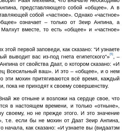
говорит Раая Мехемна, что вначале необходимо
Анпина, представля­ющего собой «общее». А в
ставляющей собой «частное». Однако «частное»
общее» означает – только от Зеир Анпина, а
 Малхут вместе, то есть «общее» и «частное»
х этой первой заповеди, как сказано: “И узнаете
[5]
ый выводит вас из-под гнета египетского”»
, –
Анпина от свойства Даат, о котором сказано: «И
то эти мохин притягиваются всё время, каждый
и, пока не приходят к своему совершенству.
“Знай же отныне и возложи на сердце свое, что
ится в настоящем времени, и только «отныне»,
у своему, но не прежде это­го. И это значение
», т.е. если бы не мохин от Даат Зеир Анпина,
о начала, как сказано: «И узнаете вы (видаатэм