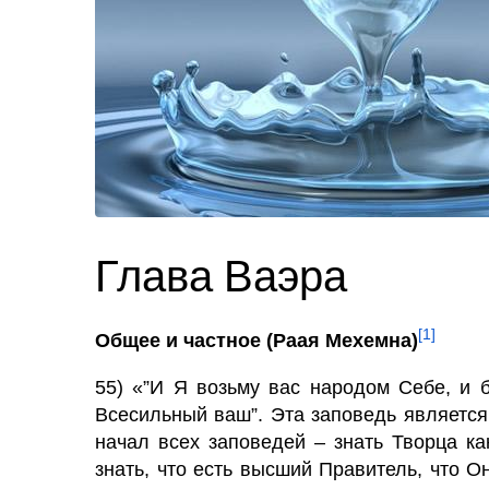
Глава Ваэра
[1]
Общее и частное (Раая Мехемна)
55) «”И Я возьму вас народом Себе, и 
Всесильный ваш”. Эта заповедь явля­ется
начал всех заповедей – знать Творца ка
знать, что есть высший Правитель, что О