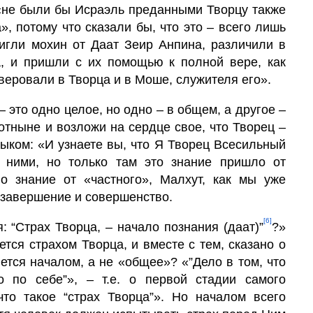
», потому что сказали бы, что это – всего лишь
тигли мохин от Даат Зеир Анпина, различили в
ца, и пришли с их помощью к полной вере, как
веровали в Творца и в Моше, служителя его».
 это одно целое, но одно – в общем, а другое –
 отныне и возложи на сердце свое, что Творец –
зыком: «И узнаете вы, что Я Творец Всесильный
 ними, но только там это знание пришло от
о знание от «частного», Малхут, как мы уже
о завер­шение и совершенство.
[6]
: “Страх Творца, – начало познания (даат)”
?»
тся страхом Творца, и вместе с тем, сказано о
яется началом, а не «общее»? «”Дело в том, что
о по себе”», – т.е. о первой стадии самого
что такое “страх Творца”». Но нача­лом всего