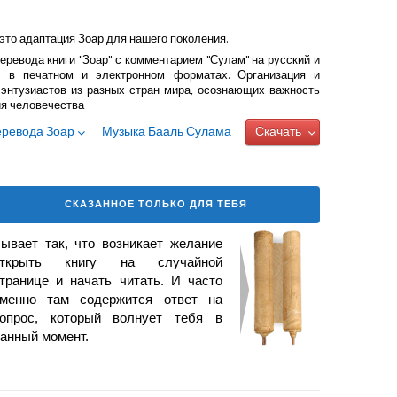
это адаптация Зоар для нашего поколения.
еревода книги "Зоар" с комментарием "Сулам" на русский и
 в печатном и электронном форматах. Организация и
энтузиастов из разных стран мира, осознающих важность
ия человечества
еревода Зоар
Музыка Бааль Сулама
Скачать
СКАЗАННОЕ ТОЛЬКО ДЛЯ ТЕБЯ
ывает так, что возникает желание
открыть книгу на случайной
транице и начать читать. И часто
менно там содержится ответ на
опрос, который волнует тебя в
анный момент.