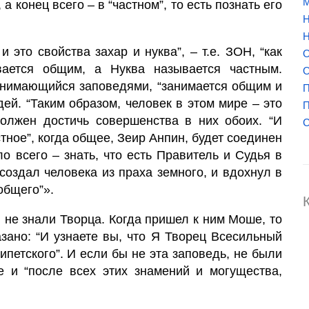
М
 а конец всего – в “частном”, то есть познать его
Н
Н
 это свойства захар и нуква”, – т.е. ЗОН, “как
О
вается общим, а Нуква называется частным.
О
 занимающийся заповедями, “занимается общим и
П
дей. “Таким образом, человек в этом мире – это
П
 должен достичь совершенства в них обоих. “И
С
тное”, когда общее, Зеир Анпин, будет соединен
ло всего – знать, что есть Правитель и Судья в
создал человека из праха земного, и вдохнул в
 общего”».
и не знали Творца. Когда пришел к ним Моше, то
казано: “И узнаете вы, что Я Творец Всесильный
ипетского”. И если бы не эта заповедь, не были
 и “после всех этих знамений и могущества,