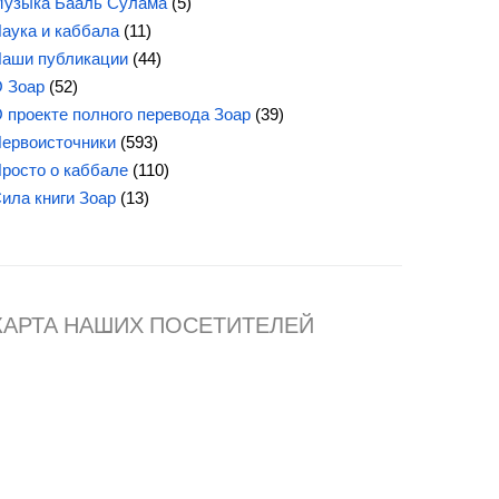
узыка Бааль Сулама
(5)
аука и каббала
(11)
аши публикации
(44)
 Зоар
(52)
 проекте полного перевода Зоар
(39)
ервоисточники
(593)
росто о каббале
(110)
ила книги Зоар
(13)
КАРТА НАШИХ ПОСЕТИТЕЛЕЙ