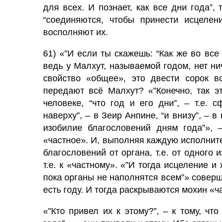
для всех. И познает, как все дни года”,
“соединяются, чтобы принести исцелени
восполняют их.
61) «”И если ты скажешь: “Как же во все
ведь у Малхут, называемой годом, нет ни
свойство «общее», это двести сорок в
передают всё Малхут? «”Конечно, так э
человеке, “что год и его дни”, – т.е.
наверху”, – в Зеир Анпине, “и внизу”, – 
изобилие благословений дням года”», 
«частное». И, выпол­няя каждую исполнит
благословений от органа, т.е. от одного 
т.е. к «частному». «”И тогда исцеление 
пока органы не наполнятся всем”» соверш
есть году. И тогда раскрыва­ются мохин «ч
«”Кто привел их к этому?”, – к тому, ч