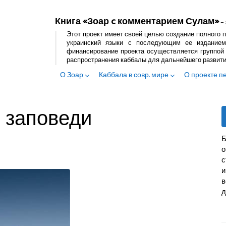
Книга «Зоар c комментарием Сулам»
– 
Этот проект имеет своей целью создание полного п
украинский языки с последующим ее изданием
финансирование проекта осуществляется группой 
распространения каббалы для дальнейшего развит
О Зоар
Каббала в совр. мире
О проекте п
й заповеди
Б
с
и
в
д