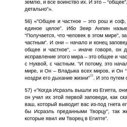
землю, и все воин­ство их. И это – “общее”,
детально”».
56) «”Общее и частное – это рош и соф, и
единое целое”. Ибо Зеир Анпин назы­
“Получается, что человек в этом мире”,
частным”. И они – начало и конец запове
общее и частное”, – ина­че говоря, он
исправление этого мира – это общее и час
с Нуквой, с частным. “И потому, это нача
мире, и Он – Владыка всех миров, и Он “
[2]
ноздри его дыхание жизни”
. И это путем
57) «”Когда Исраэль вышли из Египта, он
он учил их этой первой запове­ди, как с
ваш, который выводит вас из-под гнета ег
бы Исраэль преданными Творцу”, так же
которые явил им Творец в Египте”.