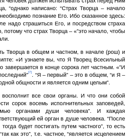
отя чело­век должен испытывать страх перед Ним
ца, “однако написано: “Страх Творца – начало
 необхо­димо познание Его. Ибо сказанное здесь:
але надо страшиться Его, и посредством страха
, потому что страх Творца – «”это начало, чтобы
али.
ть Творца в общем и частном, в начале (рош) и
Египте: «И узнаете вы, что Я Творец Всесильный
о завершается в конце сорока лет частным. «”И
[7]
 последний”
. “Я – первый” – это в общем, “и Я –
б одной общности и является одним целым”.
, восполнит все свои органы. И что они собой
ести сорок восемь исполнительных заповедей,
емью органами души человека”. И каждая
ветствую­щий ей орган в душе человека. “После
 тогда будет постигать путем частного”, то есть
“так как это”, т.е. частное, “является исцелением