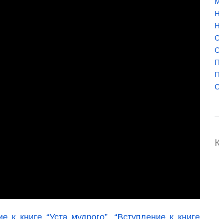
М
Н
Н
О
О
П
П
С
е к книге “Уста мудрого”
,
“Вступление к книге