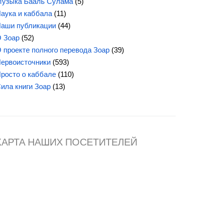
узыка Бааль Сулама
(5)
аука и каббала
(11)
аши публикации
(44)
 Зоар
(52)
 проекте полного перевода Зоар
(39)
ервоисточники
(593)
росто о каббале
(110)
ила книги Зоар
(13)
КАРТА НАШИХ ПОСЕТИТЕЛЕЙ