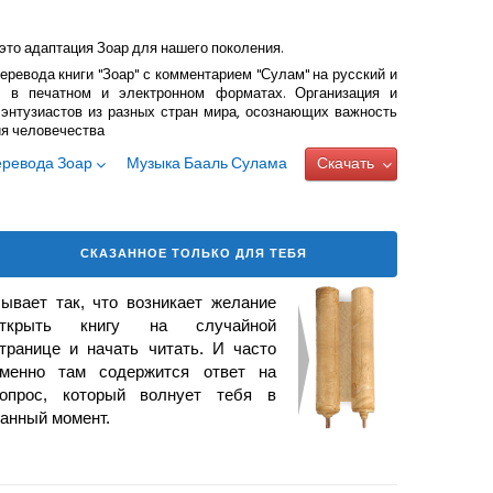
это адаптация Зоар для нашего поколения.
еревода книги "Зоар" с комментарием "Сулам" на русский и
 в печатном и электронном форматах. Организация и
энтузиастов из разных стран мира, осознающих важность
ия человечества
еревода Зоар
Музыка Бааль Сулама
Скачать
СКАЗАННОЕ ТОЛЬКО ДЛЯ ТЕБЯ
ывает так, что возникает желание
открыть книгу на случайной
транице и начать читать. И часто
менно там содержится ответ на
опрос, который волнует тебя в
анный момент.