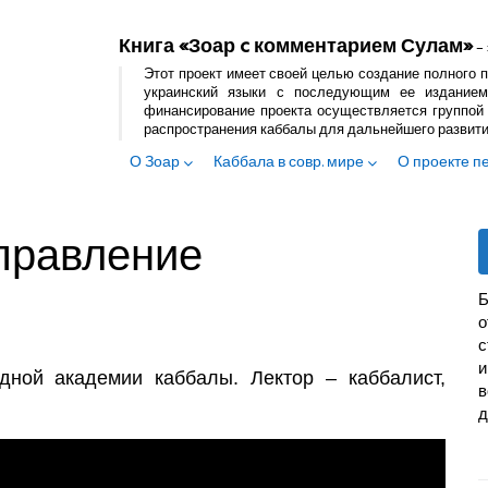
Книга «Зоар c комментарием Сулам»
– 
Этот проект имеет своей целью создание полного п
украинский языки с последующим ее изданием
финансирование проекта осуществляется группой 
распространения каббалы для дальнейшего развит
О Зоар
Каббала в совр. мире
О проекте п
правление
Б
с
и
дной академии каббалы. Лектор – каббалист,
в
д