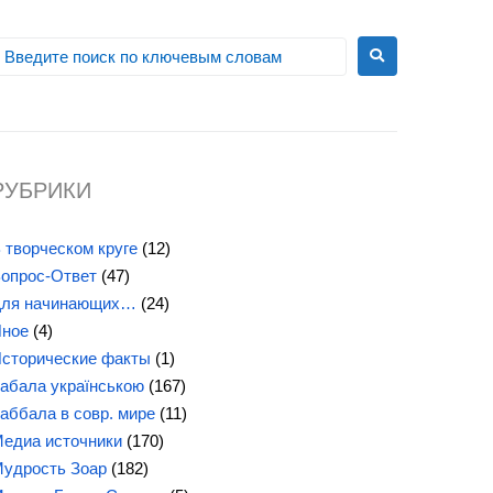
РУБРИКИ
 творческом круге
(12)
опрос-Ответ
(47)
ля начинающих…
(24)
ное
(4)
сторические факты
(1)
абала українською
(167)
аббала в совр. мире
(11)
едиа источники
(170)
удрость Зоар
(182)