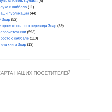
узыка Бааль Сулама
(5)
аука и каббала
(11)
аши публикации
(44)
 Зоар
(52)
 проекте полного перевода Зоар
(39)
ервоисточники
(593)
росто о каббале
(110)
ила книги Зоар
(13)
КАРТА НАШИХ ПОСЕТИТЕЛЕЙ