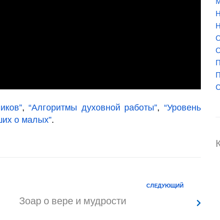
М
Н
Н
О
О
П
П
С
иков”
,
“Алгоритмы духовной работы”
,
“Уровень
ших о малых”
.
СЛЕДУЮЩИЙ
Зоар о вере и мудрости