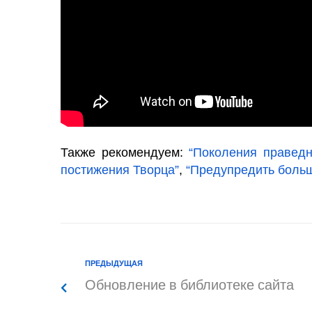
Также рекомендуем:
“Поколения праведн
постижения Творца”
,
“Предупредить боль
ПРЕДЫДУЩАЯ
Обновление в библиотеке сайта