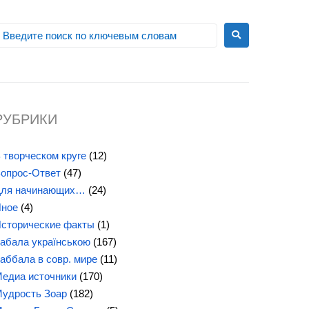
РУБРИКИ
 творческом круге
(12)
опрос-Ответ
(47)
ля начинающих…
(24)
ное
(4)
сторические факты
(1)
абала українською
(167)
аббала в совр. мире
(11)
едиа источники
(170)
удрость Зоар
(182)