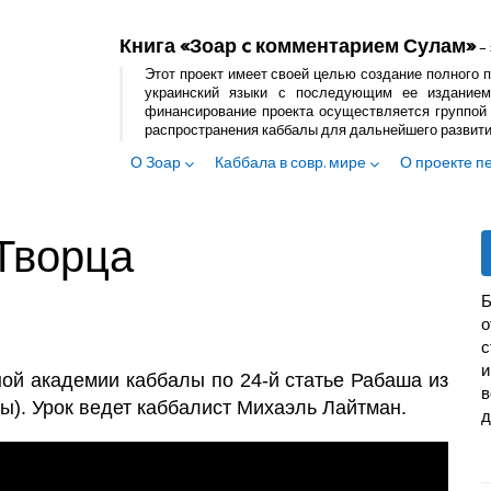
Книга «Зоар c комментарием Сулам»
– 
Этот проект имеет своей целью создание полного п
украинский языки с последующим ее изданием
финансирование проекта осуществляется группой 
распространения каббалы для дальнейшего развит
О Зоар
Каббала в совр. мире
О проекте п
Творца
Б
с
и
ой академии каббалы по 24-й статье Рабаша из
в
ы). Урок ведет каббалист Михаэль Лайтман.
д