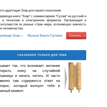
это адаптация Зоар для нашего поколения.
еревода книги "Зоар" с комментарием "Сулам" на русский и
 в печатном и электронном форматах. Организация и
энтузиастов из разных стран мира, осознающих важность
ия человечества
еревода Зоар
Музыка Бааль Сулама
Скачать
СКАЗАННОЕ ТОЛЬКО ДЛЯ ТЕБЯ
ывает так, что возникает желание
открыть книгу на случайной
транице и начать читать. И часто
менно там содержится ответ на
опрос, который волнует тебя в
анный момент.