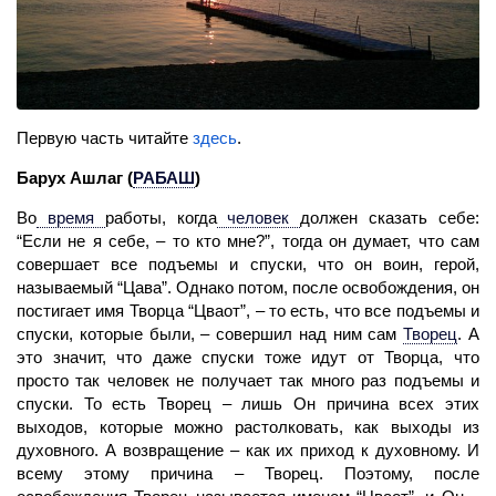
Первую часть читайте
здесь
.
Барух Ашлаг
(
РАБАШ
)
Во
время
работы, когда
человек
должен сказать себе:
“Если не я себе, – то кто мне?”, тогда он думает, что сам
совершает все подъемы и спуски, что он воин, герой,
называемый “Цава”. Однако потом, после освобождения, он
постигает имя Творца “Цваот”, – то есть, что все подъемы и
спуски, которые были, – совершил над ним сам
Творец
.
А
это значит, что даже спуски тоже идут от Творца, что
просто так человек не получает так много раз подъемы и
спуски. То есть Творец – лишь Он причина всех этих
выходов, которые можно растолковать, как выходы из
духовного. А возвращение – как их приход к духовному. И
всему этому причина – Творец. Поэтому, после