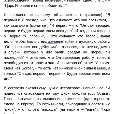
освобождения Творец называется именем “Цваот”, и Он –
“Царь Израиля и его освободитель”.
И согласно сказанному объясняется (выражение) “Я
первый и Я последний”. Это означает, что они постигают, –
как сказано в (молитве ) “Я верю”, – что “Он сам вершил,
вершит и будет вершителем всех дел”. И когда они говорят
о Творце: “Я первый”, – это означает, что
Творец
начал
дело, чтобы было у них
желание
войти в духовную работу.
“Он совершает все действия” – означает, что все подъемы
и спуски, которые у них были, создал им Творец. “Я
последний” – означает, что Он завершил работу, то есть
освободил их от власти зла. И написано об этом: “И кроме
Меня нет Богов”, – то есть нет никакой иной силы в мире, а
только “Он сам вершил, вершит и будет вершителем всех
дел”.
И согласно сказанному нужно истолковать написанное: “И
поднялись спасающие на гору Цион, осудить гору Эсава”.
Гора – означает размышление, сомнение (однокоренные
слова на иврите). То есть мысли, приводящие к состоянию
“цион”, – от слова “выходы” (на иврите – “еция”). “Гора