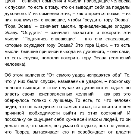
Цион” – означает сомнения и мысли, приводящие человека
к спускам, то есть к тому, что он выводит себя за пределы
духовного. И из сомнений этих, – как откроется позже, – из
них поднимутся спасающие, чтобы “осудить гору Эсава”.
“Гора Эсава” – означает мысли, принадлежащие злодею
Эсаву. “Осудить” – означает захватить и покорить эти
мысли. “Поднялись спасающие” – кто они спасающие,
которые осуждают гору Эсава? Это гора Цион, – то есть
мысли, бывшие причиной выхода из духовного, – они сами,
то есть спуски, помогли покорить гору Эсава (сомнений
человека).
Об этом написано: “От самого удара исправятся оба”. То,
что у них были спуски, называемые ударом, – поскольку
человек
выходит в этом случае из духовного и падает во
власть своих неисправленных желаний, – как раз это
обернулось только к лучшему. То есть, то, что человек
видит, что он находится на самых низах, становится в нем
причиной необходимости выйти из этих состояний. И
поскольку он ощущает себя хуже всей массы людей, то он
делает все, что может, не думая об отдыхе, пока не увидит,
что
Творец
вытаскивает его и освобождает от власти