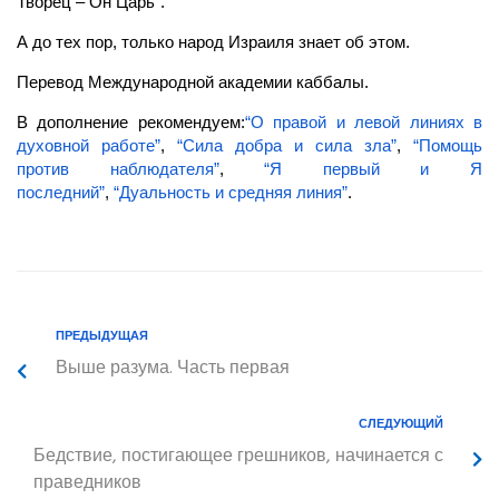
Творец – Он Царь”.
А до тех пор, только народ Израиля знает об этом.
Перевод Международной академии каббалы.
В дополнение рекомендуем:
“О правой и левой линиях в
духовной работе”
,
“Сила добра и
сила
зла”
,
“Помощь
против наблюдателя”
,
“Я первый и Я
последний”
,
“Дуальность и средняя линия”
.
ПРЕДЫДУЩАЯ
Выше разума. Часть первая
СЛЕДУЮЩИЙ
Бедствие, постигающее грешников, начинается с
праведников