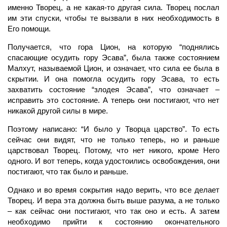
именно Творец, а не какая-то другая
сила.
Творец послал
им эти спуски, чтобы те вызвали в них необходимость в
Его помощи.
Получается, что гора Цион, на которую “поднялись
спасающие осудить гору Эсава”, была также состоянием
Малхут,
называемой Цион, и означает, что
сила
ее была в
скрытии. И она помогла осудить гору Эсава, то есть
захватить состояние “злодея Эсава”, что означает –
исправить это состояние. А теперь они постигают, что нет
никакой другой силы в мире.
Поэтому написано: “И было у Творца царство”. То есть
сейчас они видят, что не только теперь, но и раньше
царствовал
Творец.
Потому, что нет никого, кроме Него
одного. И вот теперь, когда удостоились освобождения, они
постигают, что так было и раньше.
Однако и во
время
сокрытия надо верить, что все делает
Творец.
И вера эта должна быть выше разума, а не только
– как сейчас они постигают, что так оно и есть. А затем
необходимо прийти к состоянию окончательного