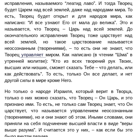
исправления, называемого “леатид лаво”. И тогда Творец
будет Царем над всей землей, даже над народами мира. То
есть, Творец будет открыт и для народов мира, как
написано: “И все узнают Его от мала до велика”. Это и
называется, что Творец – Царь над всей землей. До
окончательного исправления Творец тоже царствует над
всей землей, но такое царствование называется
неосознанным (творениями), – то есть они не знают, что
Творец
управляет
миром. Как написано (в чтении “Шма” в
утренней молитве): “Кто из всех творений рук Твоих,
высших или низших, сможет сказать Тебе – что делать, или
как действовать”. То есть, только Он все делает, и нет
другой силы в мире кроме Него.
Но только о народе Израиля, который верит в Творца,
только о них можно сказать, что
Творец
– Он Царь, и это
признано ими. То есть, не только сам Творец знает, что Он
царствует, что называется управлением неосознанным
(творениями), но и они знают об этом. Иными словами, они
приняли на себя подчинение высшей власти в виде “веры
выше разума”. И считается это у них, – как если бы это
было внутри разума.