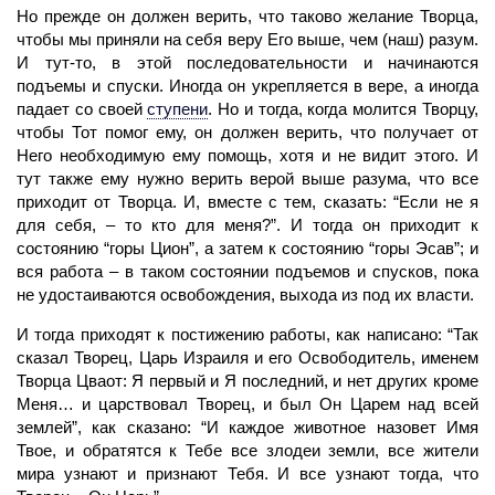
Но прежде он должен верить, что таково
желание
Творца,
чтобы мы приняли на себя веру Его выше, чем (наш) разум.
И тут-то, в этой последовательности и начинаются
подъемы и спуски. Иногда он укрепляется в вере, а иногда
падает со своей
ступени
.
Но и тогда, когда молится Творцу,
чтобы Тот помог ему, он должен верить, что получает от
Него необходимую ему помощь, хотя и не видит этого. И
тут также ему нужно верить верой выше разума, что все
приходит от Творца. И, вместе с тем, сказать: “Если не я
для себя, – то кто для меня?”. И тогда он приходит к
состоянию “горы Цион”, а затем к состоянию “горы Эсав”; и
вся работа – в таком состоянии подъемов и спусков, пока
не удостаиваются освобождения, выхода из под их власти.
И тогда приходят к постижению работы, как написано: “Так
сказал
Творец,
Царь Израиля и его Освободитель, именем
Творца Цваот: Я первый и Я последний, и нет других кроме
Меня… и царствовал Творец, и был Он Царем над всей
землей”, как сказано: “И каждое животное назовет Имя
Твое, и обратятся к Тебе все злодеи земли, все жители
мира узнают и признают Тебя. И все узнают тогда, что