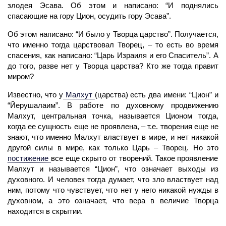
злодея Эсава. Об этом и написано: “И поднялись
спасающие на гору Цион, осудить гору Эсава”.
Об этом написано: “И было у Творца царство”. Получается,
что именно тогда царствовал
Творец,
– то есть во
время
спасения, как написано: “Царь Израиля и его Спаситель”. А
до того, разве нет у Творца царства? Кто же тогда правит
миром?
Известно, что у
Малхут
(царства) есть два имени: “Цион” и
“Йерушалаим”. В работе по духовному продвижению
Малхут, центральная точка, называется Ционом тогда,
когда ее сущность еще не проявлена, – т.е. творения еще не
знают, что именно Малхут властвует в мире, и нет никакой
другой силы в мире, как только Царь –
Творец.
Но это
постижение
все еще скрыто от творений. Такое проявление
Малхут и называется “Цион”, что означает выходы из
духовного. И
человек
тогда думает, что зло властвует над
ним, потому что чувствует, что нет у него никакой нужды в
духовном, а это означает, что вера в величие Творца
находится в скрытии.