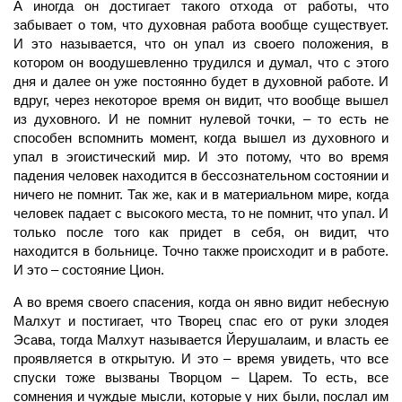
А иногда он достигает такого отхода от работы, что
забывает о том, что духовная работа вообще существует.
И это называется, что он упал из своего положения, в
котором он воодушевленно трудился и думал, что с этого
дня и далее он уже постоянно будет в духовной работе. И
вдруг, через некоторое
время
он видит, что вообще вышел
из духовного. И не помнит нулевой точки, – то есть не
способен вспомнить момент, когда вышел из духовного и
упал в эгоистический мир. И это потому, что во время
падения
человек
находится в бессознательном состоянии и
ничего не помнит. Так же, как и в материальном мире, когда
человек падает с высокого места, то не помнит, что упал. И
только после того как придет в себя, он видит, что
находится в больнице. Точно также происходит и в работе.
И это – состояние Цион.
А во
время
своего спасения, когда он явно видит небесную
Малхут
и постигает, что
Творец
спас его от руки злодея
Эсава, тогда Малхут называется Йерушалаим, и власть ее
проявляется в открытую. И это – время увидеть, что все
спуски тоже вызваны Творцом – Царем. То есть, все
сомнения и чуждые мысли, которые у них были, послал им