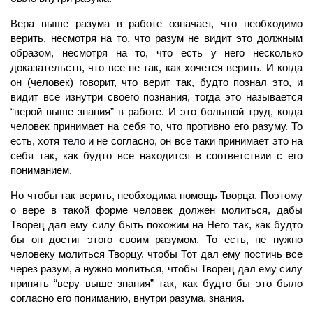
Вера выше разума в работе означает, что необходимо
верить, несмотря на то, что разум не видит это должным
образом, несмотря на то, что есть у него несколько
доказательств, что все не так, как хочется верить. И когда
он
(человек)
говорит, что верит так, будто познал это, и
видит все изнутри своего познания, тогда это называется
“верой выше знания” в работе. И это большой труд, когда
человек принимает на себя то, что противно его разуму. То
есть, хотя
тело
и не согласно, он все таки принимает это на
себя так, как будто все находится в соответствии с его
пониманием.
Но чтобы так верить, необходима помощь Творца. Поэтому
о вере в такой форме
человек
должен молиться, дабы
Творец
дал ему силу быть похожим на Него так, как будто
бы он достиг этого своим разумом. То есть, не нужно
человеку молиться Творцу, чтобы Тот дал ему постичь все
через разум, а нужно молиться, чтобы Творец дал ему силу
принять “веру выше знания” так, как будто бы это было
согласно его пониманию, внутри разума, знания.