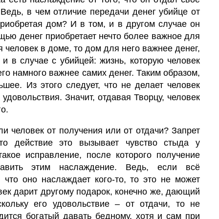
 Ведь, в чем отличие передачи денег убийце от
 приобретая дом? И в том, и в другом случае он
ощью денег приобретает нечто более важное для
я человек в доме, то дом для него важнее денег,
 и в случае с убийцей: жизнь, которую человек
его намного важнее самих денег. Таким образом,
шее. Из этого следует, что не делает человек
 удовольствия. Значит, отдавая Творцу, человек
о.
ли
человек
от получения или от отдачи? Запрет
то действие это вызывает чувство стыда у
такое
исправление,
после которого получение
авить этим наслаждение. Ведь, если всё
, что оно наслаждает кого-то, то это не может
век дарит другому подарок, конечно же, дающий
кольку его удовольствие – от отдачи, то не
дится богатый давать бедному, хотя и сам при