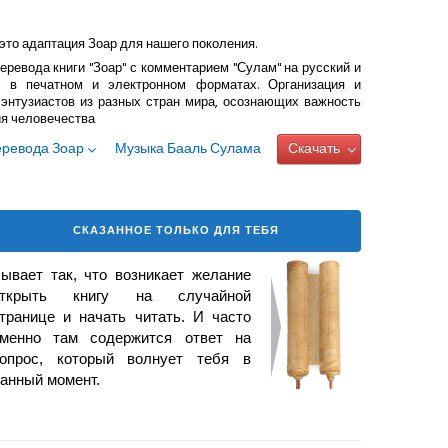
это адаптация Зоар для нашего поколения.
еревода книги "Зоар" с комментарием "Сулам" на русский и
 в печатном и электронном форматах. Организация и
энтузиастов из разных стран мира, осознающих важность
ия человечества
еревода Зоар
Музыка Бааль Сулама
Скачать
СКАЗАННОЕ ТОЛЬКО ДЛЯ ТЕБЯ
ывает так, что возникает
желание
открыть книгу на случайной
транице и начать читать. И часто
менно там содержится ответ на
опрос, который волнует тебя в
анный момент.