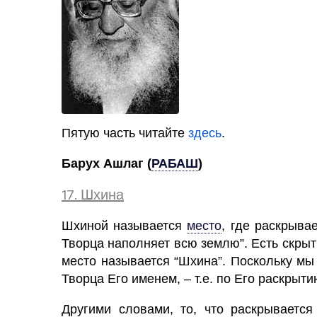
Пятую часть читайте
здесь
.
Барух Ашлаг
(
РАБАШ
)
17. Шхина
Шхиной называется
место
,
где раскрывает
Творца наполняет всю землю”. Есть скрыти
место называется “Шхина”. Поскольку м
Творца Его именем, – т.е. по Его раскрыт
Другими словами, то, что раскрывается