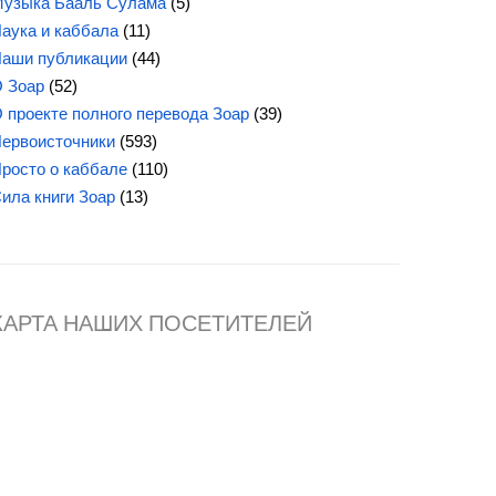
узыка Бааль Сулама
(5)
аука и каббала
(11)
аши публикации
(44)
 Зоар
(52)
 проекте полного перевода Зоар
(39)
ервоисточники
(593)
росто о каббале
(110)
Сила
книги Зоар
(13)
КАРТА НАШИХ ПОСЕТИТЕЛЕЙ