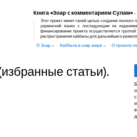
Книга «Зоар c комментарием Сулам»
– 
Этот проект имеет своей целью создание полного п
украинский языки с последующим ее изданием
финансирование проекта осуществляется группой 
распространения каббалы для дальнейшего развит
О Зоар
Каббала в совр. мире
О проекте п
(избранные статьи).
Б
с
и
в
д