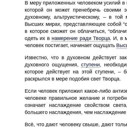
В меру приложенных человеком усилий в п
которой он может пренебречь своими э
духовному, альтруистическому, – в той
Высших мирах, представляющее собой “о
в которое сможет он облачиться, “облачи
одеть их в
намерение ради Творца
.
И, в 
человек
постигает, начинает ощущать
Выс
Известно, что в духовном действует зак
духовного ощущения,
ступени
,
необходим
которое действует на этой ступени, – 
раскрылся в мере подобия
свет
Творца.
Если
человек
приложил какое-либо антиэг
человеке правильное
желание
и потребн
означает наслаждение свойством света
большего наслаждения, чем наслаждение 
Всё, что дают человеку свыше, дают тольк