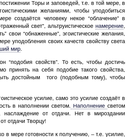
остижении Торы и заповедей, т.е. в той мере, в
гоистическими желаниями, чтобы уподобиться
 мере создаётся человеку некое “облачение” в
траженный свет”, альтруистическое
намерение
,
ть” свои “обнаженные”, эгоистические
желания,
мере уподобления своих качеств свойству света
ший
мир
.
он “подобия свойств”. То есть, чтобы достичь
о принять на себя подобие такого свойства,
быть достойным того (подобным тому), чтобы
оистическое усилие, само это усилие создаёт в
ость в наполнении светом.
Наполнение
светом
, наслаждение от отдачи. Нет в мироздании
от отдачи Творцу!
о в мере готовности к получению, – т.е. усилие,