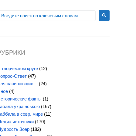
РУБРИКИ
 творческом круге
(12)
опрос-Ответ
(47)
ля начинающих…
(24)
ное
(4)
сторические факты
(1)
абала українською
(167)
аббала в совр. мире
(11)
едиа источники
(170)
удрость Зоар
(182)