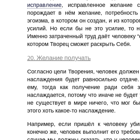
исправление
,
исправленное
желание
порождает в нём желание, потребность 
эгоизма, в котором он создан, и из кото
усилий. Но если бы не это усилие, то 
Именно затраченный труд даёт человеку “
котором Творец сможет раскрыть Себя.
20.
Желание
получать
Согласно цели Творения,
человек
должен 
наслаждения будет равносильно отдаче
ему, тогда как получение ради себя 
наслаждается, потому что иначе не будет 
не существует в мире ничего, что мог б
этого хоть какое-то наслаждение.
Например, если пришёл к человеку убий
конечно же,
человек
выполнит его требова
случае мы должны сказать, что у человек