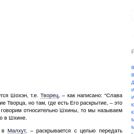
В
В
Д
И
ся Шохэн, т.е.
Творец
,
– как написано: “Слава
И
е Творца, но там, где есть Его раскрытие, – это
К
ы говорим относительно Шхины, то мы называем
К
ию в Шхине.
М
М
 в
Малхут
,
– раскрывается с целью передать