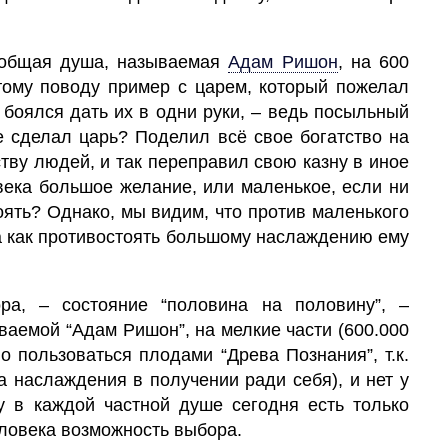
 общая
душа,
называемая
Адам
Ришон
,
на 600
тому поводу пример с царем, который пожелал
 боялся дать их в одни руки, – ведь посыльный
же сделал царь? Поделил всё свое богатство на
тву людей, и так переправил свою казну в иное
овека большое
желание,
или маленькое, если ни
тоять? Однако, мы видим, что против маленького
да как противостоять большому наслаждению ему
а, – состояние “половина на половину”, –
аемой “Адам Ришон”, на мелкие части (600.000
о пользоваться плодами “Древа Познания”, т.к.
а наслаждения в получении ради себя), и нет у
у в каждой частной душе сегодня есть только
ловека возможность выбора.