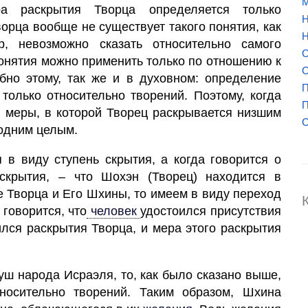
М
а раскрытия Творца определяется только
Н
ворца вообще не существует такого понятия, как
Н
р, невозможно сказать относительно самого
О
 понятия можно применить только по отношению к
О
но этому, так же и в духовном: определение
П
только относительно творений. Поэтому, когда
П
 меры, в которой
Творец
раскрывается низшим
 одним целым.
я в виду ступень скрытия, а когда говорится о
аскрытия, – что Шохэн
(Творец)
находится в
е Творца и Его Шхины, то имеем в виду переход
 говорится, что
человек
удостоился присутствия
ился раскрытия Творца, и мера этого раскрытия
ш народа Исраэля, то, как было сказано выше,
осительно творений. Таким образом, Шхина