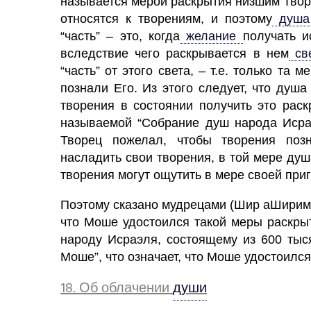
называется мерой раскрытия низшим Твор
относятся к творениям, и поэтому
душ
“часть” – это, когда
желание
получать и
вследствие чего раскрывается в нем
св
“часть” от этого света, – т.е. только та м
познали Его. Из этого следует, что душа
творения в состоянии получить это рас
называемой “Собрание душ народа Исраэ
Творец пожелал, чтобы творения поз
насладить свои творения, в той мере душа
творения могут ощутить в мере своей приг
Поэтому сказано мудрецами (Шир аШирим, 1
что Моше удостоился такой меры раскры
народу Исраэля, состоящему из 600 тыся
Моше”, что означает, что Моше удостоилс
18. Об облачении
души