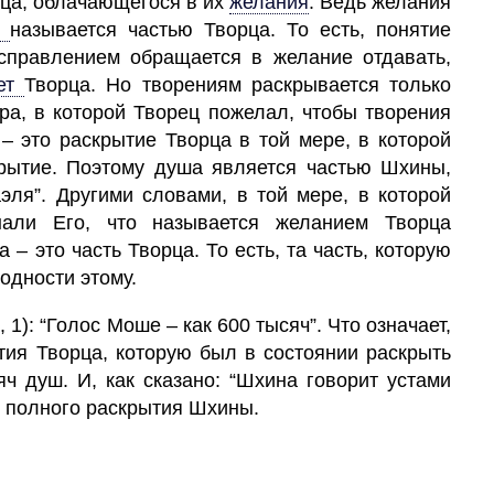
ца, облачающегося в их
желания
.
Ведь желания
а
называется частью Творца. То есть, понятие
справлением обращается в желание отдавать,
ет
Творца. Но творениям раскрывается только
ера, в которой
Творец
пожелал, чтобы творения
 – это раскрытие Творца в той мере, в которой
крытие. Поэтому душа является частью Шхины,
ля”. Другими словами, в той мере, в которой
нали Его, что называется желанием Творца
 – это часть Творца. То есть, та часть, которую
одности этому.
): “Голос Моше – как 600 тысяч”. Что означает,
тия Творца, которую был в состоянии раскрыть
ч душ. И, как сказано: “Шхина говорит устами
я полного раскрытия Шхины.