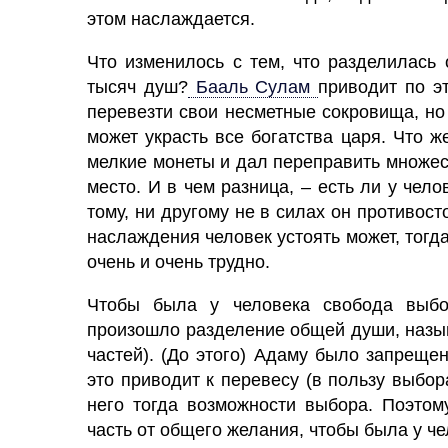
этом наслаждается.
Что изменилось с тем, что разделилась
тысяч душ?
Бааль Сулам
приводит по э
перевезти свои несметные сокровища, но
может украсть все богатства царя. Что 
мелкие монеты и дал переправить множес
место.
И в чем разница, – есть ли у чел
тому, ни другому не в силах он противос
наслаждения
человек
устоять может, тог
очень и очень трудно.
Чтобы была у человека свобода выбор
произошло разделение общей
души,
назыв
частей). (До этого) Адаму было запрещен
это приводит к перевесу (в пользу выбор
него тогда возможности выбора. Поэтом
часть от общего
желания,
чтобы была у че