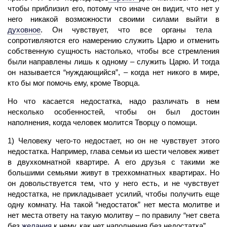
чтобы приблизил его, потому что иначе он видит, что нет у
него никакой возможности своими силами выйти в
духовное
.
Он чувствует, что все органы тела
сопротивляются его намерению служить Царю и отменить
собственную сущность настолько, чтобы все стремления
были направлены лишь к одному – служить Царю. И тогда
он называется “нуждающийся”, – когда нет никого в мире,
кто бы мог помочь ему, кроме Творца.
Но что касается недостатка, надо различать в нем
несколько особенностей, чтобы он был достоин
наполнения, когда
человек
молится Творцу о помощи.
1) Человеку чего-то недостает, но он не чувствует этого
недостатка. Например, глава семьи из шести
человек
живет
в двухкомнатной квартире. А его друзья с такими же
большими семьями живут в трехкомнатных квартирах. Но
он довольствуется тем, что у него есть, и не чувствует
недостатка, не прикладывает усилий, чтобы получить еще
одну комнату. На такой “недостаток” нет места молитве и
нет места ответу на такую молитву – по правилу “нет света
без
желания
к нему, как нет наполнения без недостатка”.