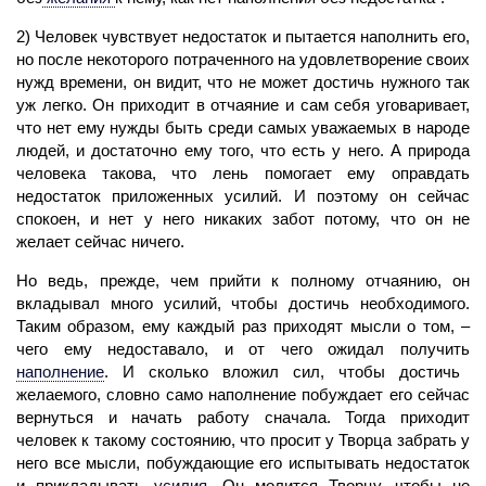
2)
Человек
чувствует недостаток и пытается наполнить его,
но после некоторого потраченного на удовлетворение своих
нужд времени, он видит, что не может достичь нужного так
уж легко. Он приходит в отчаяние и сам себя уговаривает,
что нет ему нужды быть среди самых уважаемых в народе
людей, и достаточно ему того, что есть у него. А природа
человека такова, что лень помогает ему оправдать
недостаток приложенных усилий. И поэтому он сейчас
спокоен, и нет у него никаких забот потому, что он не
желает сейчас ничего.
Но ведь, прежде, чем прийти к полному отчаянию, он
вкладывал много усилий, чтобы достичь необходимого.
Таким образом, ему каждый раз приходят мысли о том, –
чего ему недоставало, и от чего ожидал получить
наполнение
.
И сколько вложил сил, чтобы достичь
желаемого, словно само наполнение побуждает его сейчас
вернуться и начать работу сначала. Тогда приходит
человек
к такому состоянию, что просит у Творца забрать у
него все мысли, побуждающие его испытывать недостаток
и прикладывать
усилия
.
Он молится Творцу, чтобы не