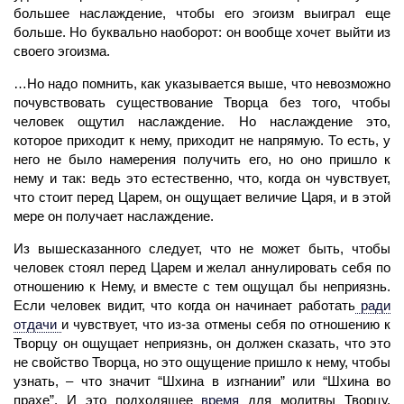
большее наслаждение, чтобы его эгоизм выиграл еще
больше. Но буквально наоборот: он вообще хочет выйти из
своего эгоизма.
…Но надо помнить, как указывается выше, что невозможно
почувствовать существование Творца без того, чтобы
человек
ощутил наслаждение. Но наслаждение это,
которое приходит к нему, приходит не напрямую. То есть, у
него не было намерения получить его, но оно пришло к
нему и так: ведь это естественно, что, когда он чувствует,
что стоит перед Царем, он ощущает величие Царя, и в этой
мере он получает наслаждение.
Из вышесказанного следует, что не может быть, чтобы
человек
стоял перед Царем и желал аннулировать себя по
отношению к Нему, и вместе с тем ощущал бы неприязнь.
Если человек видит, что когда он начинает работать
ради
отдачи
и чувствует, что из-за отмены себя по отношению к
Творцу он ощущает неприязнь, он должен сказать, что это
не свойство Творца, но это ощущение пришло к нему, чтобы
узнать, – что значит “Шхина в изгнании” или “Шхина во
прахе”. И это подходящее
время
для молитвы Творцу,