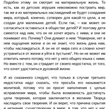
Подобно этому он смотрит на материальную жизнь. То
есть, как из детских игрушек невозможно построить мир,
так же и из материальных наслаждений не будет созидания
мира, который, конечно, сотворен для какой-то цели, а не
создан для маленьких детей. Если так, – как может он
согласиться оставаться в обществе детей? И поэтому дети
смеются над ним, что он не хочет играть с ними, и они не
понимают его. Почему? Они думают о нем: “Наверное, нет в
нем ощущения жизни и он не знает, что жизнь дана нам,
чтобы наслаждаться. А он не от мира сего и словно хочет
устраниться от жизни и уйти в пустыню”. Но он не может им
ответить ничего потому, что нет у него общего языка с ними.
Но вместе с тем, он страдает от своего недостатка, от того,
что хочет удостоиться духовной жизни.
И из сказанного следует, что только в случае третьего
недостатка надо сказать, что просьба его называется
молитвой, потому что он просит наполнения с целью
исправления мира, чтобы была возможность достигнуть
цели творения, которая заключается в желании Творца
насладить свои творения. И он верит, что причина скрытия
и незнания, существующих в мире, в том, что нет у нас