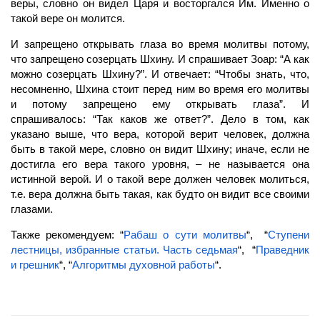
веры, словно он видел Царя и восторгался Им. Именно о
такой вере он молится.
И запрещено открывать глаза во
время
молитвы потому,
что запрещено созерцать Шхину. И спрашивает Зоар: “А как
можно созерцать Шхину?”. И отвечает: “Чтобы знать, что,
несомненно, Шхина стоит перед ним во время его молитвы
и потому запрещено ему открывать глаза”. И
спрашивалось: “Так каков же ответ?”. Дело в том, как
указано выше, что вера, которой верит
человек,
должна
быть в такой мере, словно он видит Шхину; иначе, если не
достигла его вера такого уровня, – не называется она
истинной верой. И о такой вере должен человек молиться,
т.е. вера должна быть такая, как будто он видит все своими
глазами.
Также рекомендуем: “
Рабаш о сути молитвы
“, “
Ступени
лестницы, избранные статьи. Часть седьмая
“, “
Праведник
и грешник
“, “
Алгоритмы духовной работы
“.