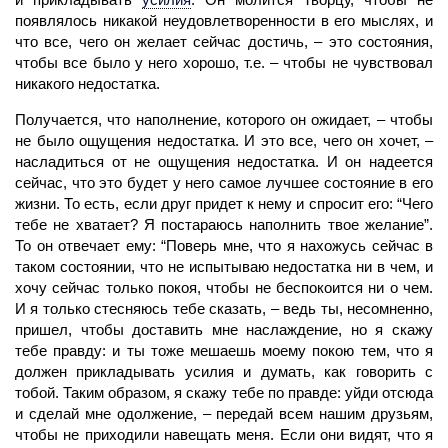
появлялось никакой неудовлетворенности в его мыслях, и
что все, чего он желает сейчас достичь, – это состояния,
чтобы все было у него хорошо, т.е. – чтобы не чувствовал
никакого недостатка.
Получается, что
наполнение,
которого он ожидает, – чтобы
не было ощущения недостатка. И это все, чего он хочет, –
насладиться от не ощущения недостатка. И он надеется
сейчас, что это будет у него самое лучшее состояние в его
жизни. То есть, если друг придет к нему и спросит его: “Чего
тебе не хватает? Я постараюсь наполнить твое желание”.
То он отвечает ему: “Поверь мне, что я нахожусь сейчас в
таком состоянии, что не испытываю недостатка ни в чем, и
хочу сейчас только покоя, чтобы не беспокоится ни о чем.
И я только стесняюсь тебе сказать, – ведь ты, несомненно,
пришел, чтобы доставить мне наслаждение, но я скажу
тебе правду: и ты тоже мешаешь моему покою тем, что я
должен прикладывать
усилия
и думать, как говорить с
тобой. Таким образом, я скажу тебе по правде: уйди отсюда
и сделай мне одолжение, – передай всем нашим друзьям,
чтобы не приходили навещать меня. Если они видят, что я