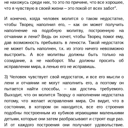
не нахожусь среди них, то это по причине, что все хорошее,
что я чувствую в своей жизни – это покой от всех забот”.
И конечно, когда
человек
молится о таком недостатке,
чтобы
Творец
наполнил его, – как он может получить
наполнение
на подобную молитву, построенную на
отчаянии и лени? Ведь он хочет, чтобы Творец помог ему,
дав возможность пребывать в лености. Такой недостаток
не может быть наполнен, т.к. из этого ничего невозможно
выстроить. А все молитвы должны быть только на
созидание, а не наоборот. Мы должны просить об
исправлении мира, а ленью его не исправишь.
3)
Человек
чувствует свой недостаток, и все его мысли о
лени и отчаянии не могут наполнить его, а поэтому он
пытается найти способы, – как достичь требуемого.
Выходит, что он молится Творцу о наполнении недостатка
потому, что желает исправления мира. Он видит, что в
состоянии, в котором он находится, все его строения
подобны построенным из кубиков играющими маленькими
детьми, которые они затем разбрасывают и строят еще раз.
И от каждого построения они получают удовольствие.