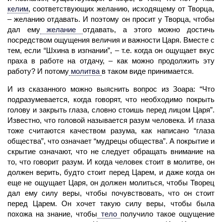
келим
,
соответствующих желанию, исходящему от Творца,
– желанию отдавать. И поэтому он просит у Творца, чтобы
дал ему
желание
отдавать, а этого можно достичь
посредством ощущения величия и важности Царя. Вместе с
тем, если “Шхина в изгнании”, – т.е. когда он ощущает вкус
праха в работе на отдачу, – как можно продолжить эту
работу? И потому
молитва
в таком виде принимается.
И из сказанного можно выяснить вопрос из Зоара: “Что
подразумевается, когда говорят, что необходимо покрыть
голову и закрыть глаза, словно стоишь перед лицом Царя”.
Известно, что головой называется разум человека. И глаза
тоже считаются качеством разума, как написано “глаза
общества”, что означает “мудрецы общества”. А покрытие и
скрытие означают, что не следует обращать внимание на
то, что говорит разум. И когда
человек
стоит в молитве, он
должен верить, будто стоит перед Царем, и даже когда он
еще не ощущает Царя, он должен молиться, чтобы
Творец
дал ему силу веры, чтобы почувствовать, что он стоит
перед Царем. Он хочет такую силу веры, чтобы была
похожа на знание, чтобы
тело
получило такое ощущение