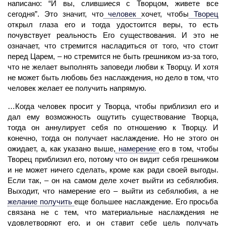
написано: “И вы, слившиеся с Творцом, живете все
сегодня”. Это значит, что
человек
хочет, чтобы
Творец
открыл глаза его и тогда удостоится веры, то есть
почувствует реальность Его существования. И это не
означает, что стремится насладиться от того, что стоит
перед Царем, – но стремится не быть грешником из-за того,
что не желает выполнять заповеди любви к Творцу. И хотя
не может быть любовь без наслаждения, но дело в том, что
человек желает ее получить напрямую.
…Когда
человек
просит у Творца, чтобы приблизил его и
дал ему возможность ощутить существование Творца,
тогда он аннулирует себя по отношению к Творцу. И
конечно, тогда он получает наслаждение. Но не этого он
ожидает, а, как указано выше,
намерение
его в том, чтобы
Творец
приблизил его, потому что он видит себя грешником
и не может ничего сделать, кроме как ради своей выгоды.
Если так, – он на самом деле хочет выйти из себялюбия.
Выходит, что намерение его – выйти из себялюбия, а не
желание
получить
еще большее наслаждение. Его просьба
связана не с тем, что материальные наслаждения не
удовлетворяют его, и он ставит себе цель получать