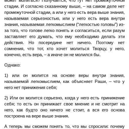
может молиться? Получается, что тут нет промежуточной
стадии. И согласно сказанному выше, – на самом деле нет
промежуточной стадии, а или у него есть вера выше знания,
называемая серьезностью, или у него есть вера внутри
знания, называемая легкомыслием (“легкостью головы”) из-
за того, что голове легко понять и согласиться, если разум
заставляет его думать, что ему необходимо де­лать эти
действия. Но посередине нет ничего. Поэтому нет
сомнения, что тот, кто хочет молиться Твор­цу, у него,
конечно, есть вера, – а иначе он не молился бы.
Однако:
1) или он молится на основе веры внутри знания,
называемой легкомыслием, как объясняет Раши, – что у
него нет принижения себя;
2) Или он молится серьезно, когда у него есть принижение
себя; то есть он прини­жает свое мнение и не смотрит на
него, как будто оно ничего не стоит, а вся его основа
построена на вере выше знания.
А теперь мы сможем понять то, что мы спросили: почему