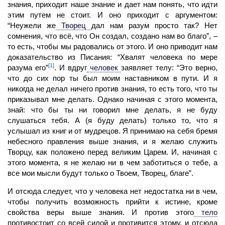
знания, приходит наше зна­ние и дает нам понять, что идти
этим путем не стоит. И оно приходит с аргументом:
“Неужели же
Творец
дал нам разум просто так? Нет
сомнения, что всё, что Он создал, создано нам во благо”, –
то есть, чтобы мы радовались от этого. И оно приводит нам
доказательство из Писания: “Хвалят человека по мере
[1]
разума его”
. И вдруг
человек
заявляет телу: “Это верно,
что до сих пор ты был моим наставником в пути. И я
никогда не делал ничего против знания, то есть того, что ты
приказывал мне делать. Однако начиная с этого момента,
знай: что бы ты ни говорил мне делать, я не буду
слушаться тебя. А (я буду делать) только то, что я
услышал из книг и от мудре­цов. Я принимаю на себя бремя
небесного правления выше знания, и я желаю служить
Творцу, как положено перед великим Царем. И, начиная с
этого момента, я не желаю ни в чем заботиться о тебе, а
все мои мысли будут только о Твоем, Творец, благе”.
И отсюда следует, что у человека нет недостатка ни в чем,
чтобы получить возможность прийти к истине, кроме
свойства веры выше знания. И против этого
тело
противостоит со всей силой и противится этому, и отсюда