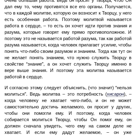
очень большая работа. Ведь он просит у Творца, чтоб Он
дал ему то, чему противятся все его органы. Полу­чается,
что в каждой молитве, которую он возносит к Творцу, у него
есть особенная ра­бота. Поэтому молитвой называется
работа в сердце, – то есть он хочет идти против знания и
разума, которые говорят ему прямо противоположное. И
поэтому это не называется работой разума, так как работой
разума называет­ся, когда человек прилагает усилие, чтобы
понять что-либо своим разумом и знанием. Тогда как тут он
не желает понять знанием, что нужно служить Творцу в
свойстве “зна­ние”, а он хочет служить Творцу именно в
вере выше знания. И поэтому эта молитва называется
работой в сердце.
И согласно этому следует объяснить, (что значит) “нельзя
молиться”. Ведь молит­ва – это потребность
(
хисарон
)
, –
когда человеку не хватает чего-либо, и он не может
самостоятельно достичь желаемого, он просит у других,
чтобы они помогли ему. И поэтому, когда
человек
собирается молиться Творцу, чтобы Он помог ему, он
должен сначала увидеть, чего ему на самом деле не
хватает. И если ему дадут желаемое, – он уже