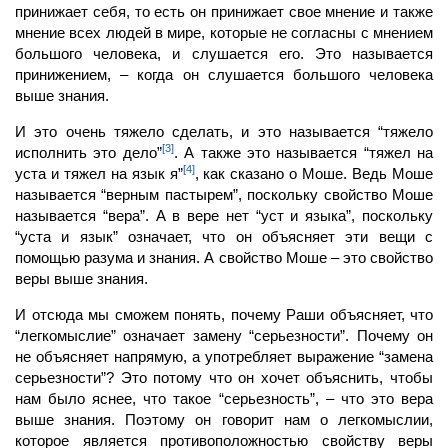
принижает себя, то есть он принижает свое мнение и также
мнение всех людей в мире, которые не согласны с мнением
большого человека, и слушается его. Это называется
принижением, – когда он слушается большого человека
выше знания.
И это очень тяжело сделать, и это называется “тяжело
[3]
исполнить это дело”
. А также это называется “тяжел на
[4]
уста и тяжел на язык я”
, как сказано о Моше. Ведь Моше
называется “верным пастырем”, поскольку свойство Моше
называется “вера”. А в вере нет “уст и языка”, поскольку
“уста и язык” означает, что он объясняет эти вещи с
помощью разума и знания. А свойство Моше – это свойство
веры выше знания.
И отсюда мы сможем понять, почему Раши объясняет, что
“легкомыслие” означает замену “серьезности”. Почему он
не объясняет напрямую, а употребляет выражение “замена
серьезности”? Это потому что он хочет объяснить, чтобы
нам было яснее, что такое “серьезность”, – что это вера
выше знания. Поэтому он говорит нам о легкомы­слии,
которое является противоположностью свойству веры