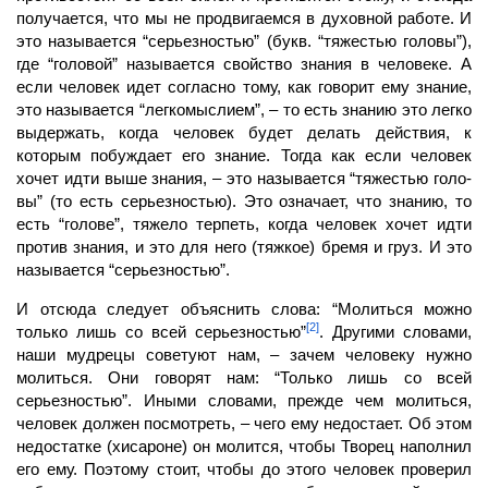
получается, что мы не продвигаемся в духовной работе. И
это называется “серьезностью” (букв. “тяжестью головы”),
где “головой” называется свойство знания в человеке. А
если
человек
идет согласно тому, как говорит ему знание,
это называется “легкомыслием”, – то есть знанию это легко
выдержать, когда человек будет делать действия, к
которым побуждает его знание. Тогда как если человек
хочет идти выше знания, – это называется “тяжестью голо­
вы” (то есть серьезностью). Это означает, что знанию, то
есть “голове”, тяжело терпеть, когда человек хочет идти
против знания, и это для него (тяжкое) бремя и груз. И это
называется “серьезностью”.
И отсюда следует объяснить слова: “Молиться можно
[2]
только лишь со всей серьезностью”
. Другими словами,
наши мудрецы советуют нам, – зачем человеку нужно
молиться. Они говорят нам: “Только лишь со всей
серьезностью”. Иными слова­ми, прежде чем молиться,
человек
должен посмотреть, – чего ему недостает. Об этом
недостатке (хисароне) он молится, чтобы
Творец
наполнил
его ему. Поэтому стоит, чтобы до этого человек проверил