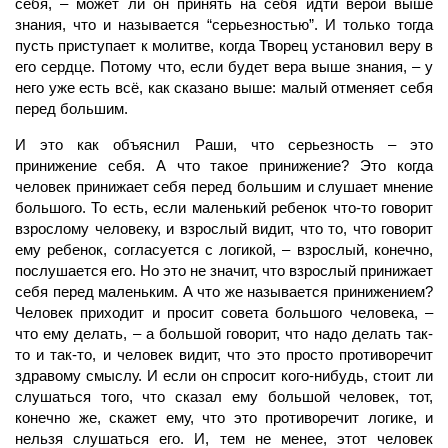
себя, – может ли он принять на себя идти верой выше
знания, что и называется “серьезностью”. И только тогда
пусть при­ступает к молитве, когда Творец установил веру в
его сердце. Потому что, если будет вера выше знания, – у
него уже есть всё, как сказано выше: малый отменяет себя
перед большим.
И это как объяснил Раши, что серьезность – это
принижение себя. А что такое при­нижение? Это когда
человек
принижает себя перед большим и слушает мнение
боль­шого. То есть, если маленький ребенок что-то говорит
взрослому человеку, и взрослый видит, что то, что говорит
ему ребенок, согласуется с логикой, – взрослый, конечно,
по­слушается его. Но это не значит, что взрослый принижает
себя перед маленьким. А что же называется принижением?
Человек приходит и просит совета боль­шого человека, –
что ему делать, – а большой говорит, что надо делать так-
то и так-то, и человек видит, что это просто противоречит
здравому смыслу. И если он спросит ко­го-нибудь, стоит ли
слушаться того, что сказал ему большой человек, тот,
конечно же, скажет ему, что это противоречит логике, и
нельзя слушаться его. И, тем не менее, этот человек