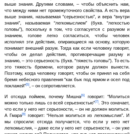
выше знания. Другими словами, – чтобы объяснить нам,
что между ними нет промежуточного свойства. А есть вера
выше знания, называемая “серьезностью”, и вера “внутри
зна­ния”, называемая “легкомыслием” (букв. “легкостью
головы”), поскольку в том, что согласуется с разумом и
знанием, голове легко согласиться, чтобы
человек
исполнял эти действия, опирающиеся на основу, которую
понимает внешний разум. Тогда как если человеку говорят,
чтобы он делал действия, противоречащие раз­уму и
знанию, – это серьезность (букв. “тяжесть головы”). То есть
это тяжесть бремени, которое разум должен вынести.
Поэтому, когда человеку говорят, чтобы он принял на себя
бремя небесного правления “как бык под ярмом и осел под
[5]
поклажей”
, – он со­противляется.
[6]
И отсюда поймем, почему Мишна
говорит: “Молиться
[7]
можно только лишь со всей серьезностью”
. Это означает,
что если у него нет серьезности, – он не должен молиться.
[8]
А Гмара
говорит: “Нельзя молиться из легкомыслия”. И
мы спросили: отсюда получается, что если у него нет
легкомыслия, – даже если у него нет серьезности, – он уже