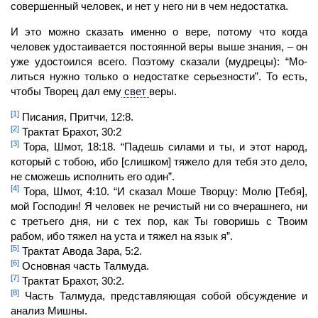
совершенный человек, и нет у него ни в чем недостатка.
И это можно сказать именно о вере, потому что когда
человек
удостаивается посто­янной веры выше знания, – он
уже удостоился всего. Поэтому сказали (мудрецы): “Мо­
литься нужно только о недостатке серьезности”. То есть,
чтобы
Творец
дал ему
свет
веры.
[1]
Писания, Притчи, 12:8.
[2]
Трактат Брахот, 30:2
[3]
Тора, Шмот, 18:18. “Падешь силами и ты, и этот народ,
который с тобою, ибо [слишком] тяжело для тебя это дело,
не сможешь исполнить его один”.
[4]
Тора, Шмот, 4:10. “И сказал Моше Творцу: Молю [Тебя],
мой Господин! Я
человек
не речистый ни со вчерашнего, ни
с третьего дня, ни с тех пор, как Ты говоришь с Твоим
рабом, ибо тяжел на уста и тяжел на язык я”.
[5]
Трактат Авода Зара, 5:2.
[6]
Основная часть Талмуда.
[7]
Трактат Брахот, 30:2.
[8]
Часть Талмуда, представляющая собой обсуждение и
анализ Мишны.