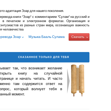
это адаптация Зоар для нашего поколения.
еревода книги "Зоар" с комментарием "Сулам" на русский и
 в печатном и электронном форматах. Организация и
энтузиастов из разных стран мира, осознающих важность
ия человечества
еревода Зоар
Музыка Бааль Сулама
Скачать
СКАЗАННОЕ ТОЛЬКО ДЛЯ ТЕБЯ
ывает так, что возникает
желание
открыть книгу на случайной
транице и начать читать. И часто
менно там содержится ответ на
опрос, который волнует тебя в
анный момент.