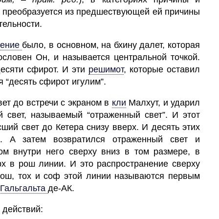
ие преобразуется из предшествующей ей причины
тельности.
ение
было, в основном, на бхину далет, которая
ословен Он, и называется центральной точкой.
есяти сфирот. И эти
решимот
,
которые оставил
 “десять сфирот игулим”.
вет
до встречи с экраном в
кли
Малхут,
и ударил
 свет, называемый “отраженный свет”. И этот
ший свет до Кетера снизу вверх. И десять этих
”. А затем возвратился отраженный свет и
м внутри него сверху вниз в том размере, в
рх в рош линии. И это распространение сверху
 рош, тох и соф этой линии называются первым
Гальгальта
де-АК.
 действий: