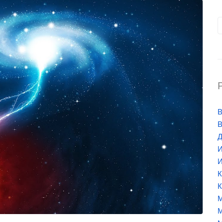
В
В
Д
И
И
К
К
М
М