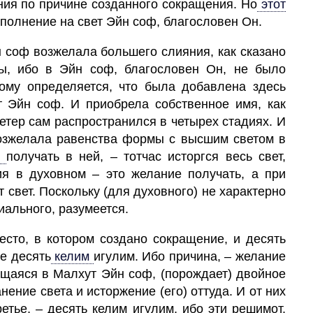
ния по причине созданного сокращения. Но
этот
ополнение на
свет
Эйн соф, благословен Он.
 соф возжелала большего слияния, как сказано
ы, ибо в Эйн соф, благословен Он, не было
му определяется, что была добавлена здесь
 Эйн соф. И приобрела собственное имя, как
етер сам распространился в четырех стадиях. И
возжелала равенства формы с высшим светом в
е
получать в ней, – тотчас исторгся весь
свет,
ия в духовном – это желание получать, а при
т свет. Поскольку (для духовного) не характерно
иального, разумеется.
есто,
в котором создано
сокращение,
и
десять
е десять
келим
игулим. Ибо причина, –
желание
ющаяся в
Малхут
Эйн соф, (порождает) двойное
нение света и исторжение (его) оттуда. И от них
ретье, – десять келим игулим, ибо эти решимот,