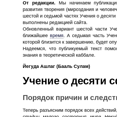
От редакции.
Мы начинаем публикацию
развития творения (мироздания и челове
шестой и седьмой частях Учения о десяти
выполнены редакцией сайта.
Обновленный вариант шестой части Уче
ближайшее
время
.
А седьмая часть Учен
которой близится к завершению, будет опу
Надеемся, что публикуемый текст помо
знания в теоретической каббале.
Йегуда Ашлаг
(Бааль Сулам)
Учение о десяти с
Порядок причин и следст
Теперь разъясним порядок всех действий,
стадии малого состояния мира Некуд