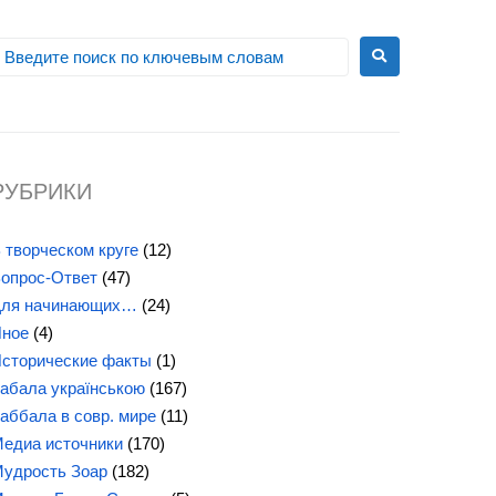
РУБРИКИ
 творческом круге
(12)
опрос-Ответ
(47)
ля начинающих…
(24)
ное
(4)
сторические факты
(1)
абала українською
(167)
аббала в совр. мире
(11)
едиа источники
(170)
удрость Зоар
(182)