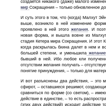
создается никакого (даже) малого измене
мир
Сокращения – только обновленное д
И суть этого в том, что (когда)
Малхут
Эйн
выше, возникло в ней изменение форм
проявлено в ней этого
желания
.
И поэто
новая форма, и вышла вовне из Малхут
стадия Кетера мира Сокращения. И этот К
когда раскрылась бхина далет в нем и 
большей степени, и уменьшила
желани
бывший в ней. Ибо любое
кли
получен
отсутствии желания получать – отсутствуе
понятие принуждения, – только для матер
И вот разъяснены два действия, – это
м
сфирот,
– оставшиеся
решимот,
создающи
сравниться по форме (со светом), – име
действие в единстве, – то есть распростра
(этих двух действий) исходит действие т