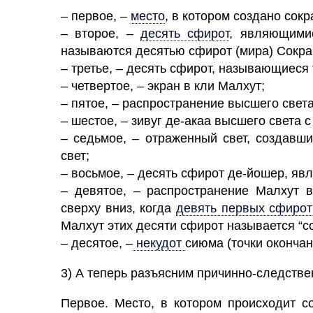
– первое, –
место
,
в котором создано
сокр
– второе, –
десять сфирот
,
являющимис
называются десятью сфирот (мира) Сокр
– третье, –
десять сфирот,
называющиеся “
– четвертое, –
экран
в
кли
Малхут;
– пятое, – распространение высшего свет
– шестое, – зивуг де-акаа высшего света с
– седьмое, – отраженный
свет,
создавший
свет;
– восьмое, –
десять сфирот
де-йошер, яв
– девятое, – распространение
Малхут
сверху вниз, когда
девять первых сфирот
Малхут этих десяти сфирот называется “с
– десятое, –
некудот
сиюма (точки окончани
3) А теперь разъясним причинно-следстве
Первое.
Место,
в котором происходит
со