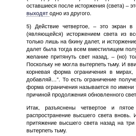
оставшиеся после исторжения (света) – эт
выходят
одно из другого.
5) Действие четвертое, – это
экран
в
(являющейся) исторжением света из вс
только лишь на бхину далет, и исторжени
далет была тогда всем вместилищем полу
желание
притянуть
свет
назад, – (но) т
Поскольку не могла вытерпеть тьму. И вв
корневая форма ограничения в мирах,
добавляй…”. То есть ограничение получ
форма ограничения называется по имени 
причиной продолжения обновленного свет
Итак, разъяснены четвертое и пятое
распространение высшего света вновь. 
притяжение высшего света назад на три
вытерпеть тьму.