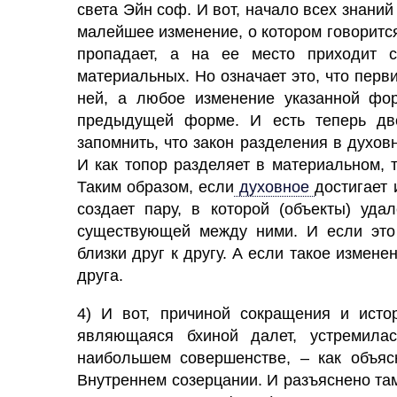
света Эйн соф. И вот, начало всех знаний 
малейшее изменение, о котором говорится
пропадает, а на ее место приходит 
материальных. Но означает это, что перв
ней, а любое изменение указанной фор
предыдущей форме. И есть теперь дв
запомнить, что закон разделения в духов
И как топор разделяет в материальном,
Таким образом, если
духовное
достигает 
создает пару, в которой (объекты) уд
существующей между ними. И если это 
близки друг к другу. А если такое измене
друга.
4) И вот, причиной сокращения и исто
являющаяся бхиной далет, устремил
наибольшем совершенстве, – как объя
Внутреннем созерцании. И разъяснено там