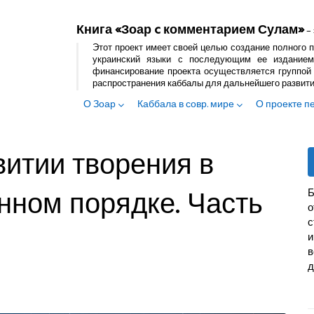
Книга «Зоар c комментарием Сулам»
– 
Этот проект имеет своей целью создание полного п
украинский языки с последующим ее изданием
финансирование проекта осуществляется группой 
распространения каббалы для дальнейшего развит
О Зоар
Каббала в совр. мире
О проекте п
витии творения в
нном порядке. Часть
Б
с
и
в
д