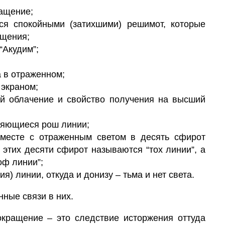
ащение;
я спокойными (затихшими)
решимот,
которые
ащения;
Акудим”;
а в отраженном;
 экраном;
 облачение и свойство получения на
высший
ляющиеся рош линии;
вместе с отраженным светом в
десять сфирот
этих десяти сфирот называются “тох линии”, а
оф линии”;
я) линии, откуда и донизу – тьма и нет света.
нные связи в них.
кращение
– это следствие исторжения оттуда