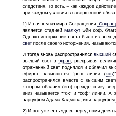
следствия. То есть, – как каждое действ
при каждом условии в совершенной обяза
1) И начнем из мира Сокращения.
Сокращ
является стадией
Малхут
Эйн соф, благ
Однако исторжение света было из всех д
свет
после своего исторжения, называются
И тогда вновь распространился
высший
с
высший свет в
экран
,
раскрывая великий
отраженный свет поднялся и облачил выс
сфирот называются “рош линии
(
кав
)
распространился вместе с высшим свето
котором облачил (его) прежде снизу вве
вниз называется “тох” и “соф” линии. А
парцуфом Адама Кадмона, или парцуфом
2) И вот уже есть здесь перед нами десять