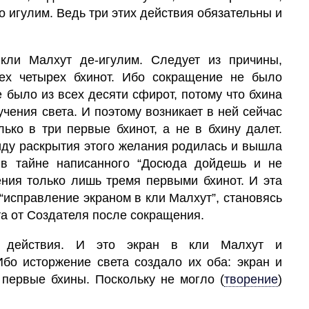
о игулим. Ведь три этих действия обязательны и
кли
Малхут
де-игулим. Следует из причины,
ех четырех бхинот. Ибо
сокращение
не было
е было из всех десяти сфирот, потому что бхина
чения света. И поэтому возникает в ней сейчас
олько в три первые бхинот, а не в бхину далет.
иду раскрытия этого
желания
родилась и вышла
 в тайне написанного “Досюда дойдешь и не
ения только лишь тремя первыми бхинот. И эта
“исправление экраном в кли Малхут”, становясь
а от Создателя после сокращения.
 действия. И это
экран
в
кли
Малхут
и
Ибо исторжение света создало их оба: экран и
 первые бхины. Поскольку не могло
(
творение
)