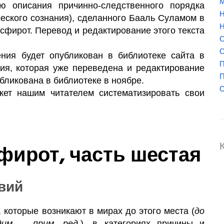
М
 описания причинно-следственного порядка
Н
ческого сознания), сделанного Бааль Суламом в
Н
 сфирот. Перевод и редактирование этого текста
О
О
ния будет опубликован в библиотеке сайта в
П
ия, которая уже переведена и редактирование
П
бликована в библиотеке в ноябре.
жет нашим читателем систематизировать свои
фирот, часть шестая
вий
 которые возникают в мирах до этого места (
до
им, – прим. ред.
), в категориях причины и