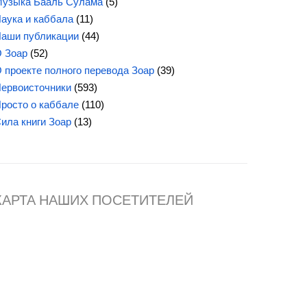
узыка Бааль Сулама
(5)
аука и каббала
(11)
аши публикации
(44)
 Зоар
(52)
 проекте полного перевода Зоар
(39)
ервоисточники
(593)
росто о каббале
(110)
Сила
книги Зоар
(13)
КАРТА НАШИХ ПОСЕТИТЕЛЕЙ