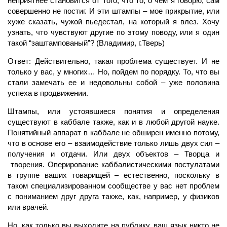
неприятнее становится от того, что то, о чем я говорю, сам
совершенно не постиг. И эти штампы – мое прикрытие, или
хуже сказать, чужой пьедестал, на который я влез. Хочу
узнать, что чувствуют другие по этому поводу, или я один
такой “заштампованый”? (Владимир, г.Тверь)
Ответ: Действительно, такая проблема существует. И не
только у вас, у многих… Но, пойдем по порядку. То, что вы
стали замечать ее и недовольны собой – уже половина
успеха в продвижении.
Штампы, или устоявшиеся понятия и определения
существуют в каббале также, как и в любой другой науке.
Понятийный аппарат в каббале не обширен именно потому,
что в основе его – взаимодействие только лишь двух сил –
получения и отдачи. Или двух объектов – Творца и
творения. Оперирование каббалистическими постулатами
в группе ваших товарищей – естественно, поскольку в
таком специализированном сообществе у вас нет проблем
с пониманием друг друга также, как, например, у физиков
или врачей.
Но, как только вы выходите на публику, ваш язык никто не