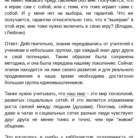
не имеет никакого представления обо мне. Получается, что
я играю сам с собой, или с теми, кто тоже играют сами с
собой. И у меня нет ни выбора, ни гарантий. Что же
получается, гарантии относительно того, что я “выиграю” в
этой игре, мне тоже нужно включить в свою игру? (Владек,
г.Люблин)
Ответ: Действительно, знания передавались от учителей к
ученикам в небольших группах, где каждый знал друг друга
и свой потенциал. Таким образом была сохранена
методика, и она была передана нашему поколению. Сейчас
эгоизм находится на пике своего развития и для реального
продвижения в наше
время
необходима достаточно
большая группа единомышленников.
Также нужно учитывать, что
наш мир
– это мир технологий,
развитых социальных сетей. И это является отражением
роста связей между людьми (душами). Поэтому, сейчас
даже в чатах и социальных сетях разные люди чувствуют
друг друга не менее тонко и точно, чем при “живом”
общении.
Это коснулось и учебы у каббалистов: отдаленность от