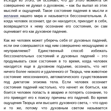
Исходя из этого, он осознает, что до этого момента он
совершенно не думал о духовном, – как бы выпал из этих
мыслей и ощущений. Такое состояние падения в мысли и
желания
нашего мира и называется бессознательным. А
когда человек осознает, где он находится, приходит в себя,
возвращается к нему осознание его состояния, он сам
оценивает его как духовное падение.
Как же
человек
может уберечь себя от духовных падений,
если они совершаются над ним совершенно неощущаемо и
неуправляемо? Единственный способ избежать
бессознательных состояний и духовных падений – это
продумывать свое состояния в то
время,
когда человек
находится еще в духовном подъеме, осознать, что нет
ничего более низкого и удаленного от Творца, чем животное
состояние неосознанного, автоматического существования
под диктатом эгоизма тела. Если человек осознает
состояния падений настолько, что начнет их бояться, как
боится человек попасть в аварию и потерять сознание, то
это приведет его к поиску причины его падений. Во время
ощущения Творца или высшего духовного света, – что одно
и то же, потому что духовным светом называется