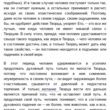
подобных). И в таком случае человек поступает только так,
как он считает нужным, а остальных принимает в расчет,
исходя из своих эгоистических соображений. Поэтому,
даже если человек в своем сердце, своим ощущением, как
бы, не одобряет действия Творца, укоряет Его, – это все же
лучше, чем когда человек не имеет никакой связи с
Творцом. В силу этого, прежде, чем человек удостаивается
свыше такого подарка, как вера в Творца, – чего человек не
в состоянии достичь сам, а только Творец может дать ему
такое свойство, – он постоянно находится в подъемах или
падениях в своей вере.
В этот период
человек
удерживается в усилиях
продолжать духовный путь только по милости Творца,
потому что постоянно возникают в нем сомнения,
неуверенность в своем пути, – он видит окружающих более
счастливыми, срывается от давлений и недостатка
терпения. И только
желание
Творца вести его дальше
является причиной того, что не оставляет свой путь. А
продолжая свой путь, человек понимает, что в состоянии
духовного падения он – не более, чем животное, как и все,
потому что падает полностью под власть животных