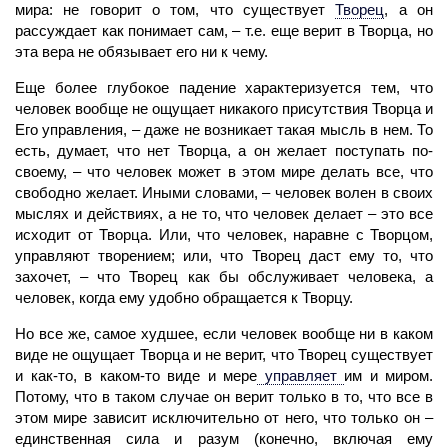
мира: не говорит о том, что существует
Творец
,
а он
рассуждает как понимает сам, – т.е. еще верит в Творца, но
эта вера не обязывает его ни к чему.
Еще более глубокое
падение
характеризуется тем, что
человек
вообще не ощущает никакого присутствия Творца и
Его управления, – даже не возникает такая мысль в нем. То
есть, думает, что нет Творца, а он желает поступать по-
своему, – что человек может в этом мире делать все, что
свободно желает. Иными словами, – человек волен в своих
мыслях и действиях, а не то, что человек делает – это все
исходит от Творца. Или, что человек, наравне с Творцом,
управляют творением; или, что
Творец
даст ему то, что
захочет, – что Творец как бы обслуживает человека, а
человек, когда ему удобно обращается к Творцу.
Но все же, самое худшее, если
человек
вообще ни в каком
виде не ощущает Творца и не верит, что
Творец
существует
и как-то, в каком-то виде и мере
управляет
им и миром.
Потому, что в таком случае он верит только в то, что все в
этом мире зависит исключительно от него, что только он –
единственная
сила
и разум (конечно, включая ему