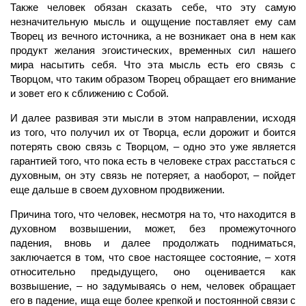
Также человек обязан сказать себе, что эту самую
незначительную мысль и ощущение поставляет ему сам
Творец
из вечного источника, а не возникает она в нем как
продукт
желания
эгоистических, временных сил нашего
мира насытить себя. Что эта мысль есть его связь с
Творцом, что таким образом Творец обращает его внимание
и зовет его к сближению с Собой.
И далее развивая эти мысли в этом направлении, исходя
из того, что получил их от Творца, если дорожит и боится
потерять свою связь с Творцом, – одно это уже является
гарантией того, что пока есть в человеке страх расстаться с
духовным, он эту связь не потеряет, а наоборот, – пойдет
еще дальше в своем духовном продвижении.
Причина того, что
человек,
несмотря на то, что находится в
духовном возвышении, может, без промежуточного
падения, вновь и далее продолжать подниматься,
заключается в том, что свое настоящее состояние, – хотя
относительно предыдущего, оно оценивается как
возвышение, – но задумываясь о нем, человек обращает
его в
падение,
ища еще более крепкой и постоянной связи с