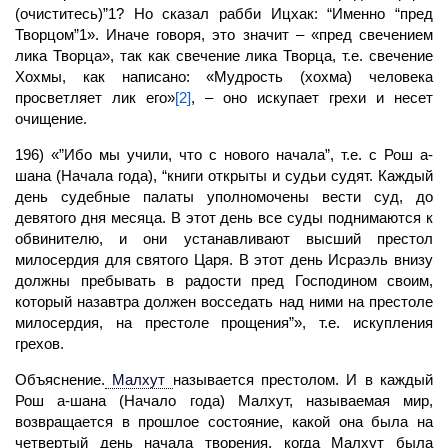
(очиститесь)”1? Но сказал рабби Ицхак: “Именно “пред
Творцом”1». Иначе говоря, это значит – «пред свечением
лика Творца», так как свечение лика Творца, т.е. свечение
Хохмы, как написано: «Мудрость (хохма) человека
просветляет лик его»
[2]
, – оно искупает грехи и несет
очищение.
196) «”Ибо мы учили, что с нового начала”, т.е. с Рош а-
шана (Начала года), “книги открыты и судьи судят. Каждый
день судебные палаты уполномочены вести суд, до
девятого дня месяца. В этот день все суды поднимаются к
обвинителю, и они устанавливают высший престол
милосердия для святого Царя. В этот день Исраэль внизу
должны пребывать в радости пред Господином своим,
который назавтра должен восседать над ними на престоле
милосердия, на престоле прощения”», т.е. искупления
грехов.
Объяснение.
Малхут
называется престолом. И в каждый
Рош а-шана (Начало года) Малхут, называемая мир,
возвращается в прошлое состояние, какой она была на
четвертый день начала творения, когда Малхут была