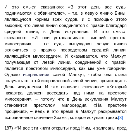
И это смысл сказанного: «В этот день все суды
поднимаются к обвинителю», – т.е. в левую линию Бины,
являющуюся корнем всех судов, и с помощью этого
выходит, что левая линия соединяется с правой благодаря
средней линии, в День искупления. И это смысл
сказанного: «И они устанавливают высший престол
милосердия», – т.е. суды вынуждают левую линию
включиться в правую посредством средней линии,
являющейся милосердием. И оказывается, что
Малхут,
получающая от левой линии, соединенной с правой,
является престолом милосердия, как мы уже говорили.
Однако
исправление
самой Малхут, чтобы она стала
получать от этой исправленной левой линии, происходит в
День искупления. И это означает сказанное: «Который
назавтра должен восседать над ними на престоле
милосердия», – потому что в День искупления Малхут
становится престолом милосердия. «На престоле
прощения», – ведь в это время в Малхут раскрывается
исправленное свечение Хохмы, которое искупает грехи.
[3]
197) «”И все эти книги открыты пред Ним, и записаны пред