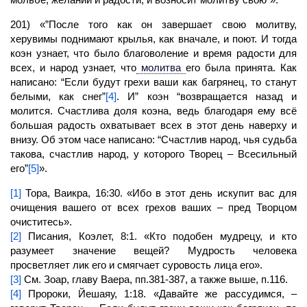
201) «”После того как он завершает свою молитву,
херувимы поднимают крылья, как вначале, и поют. И тогда
коэн узнает, что было благоволение и время радости для
всех, и народ узнает, что
молитва
его была принята. Как
написано: “Если будут грехи ваши как багрянец, то станут
белыми, как снег”
[4]
. И” коэн “возвращается назад и
молится. Счастлива доля коэна, ведь благодаря ему всё
большая радость охватывает всех в этот день наверху и
внизу. Об этом часе написано: “Счастлив народ, чья судьба
такова, счастлив народ, у которого
Творец
– Всесильный
его”
[5]
».
[1]
Тора, Ваикра, 16:30. «Ибо в этот день искупит вас для
очищения вашего от всех грехов ваших – пред Творцом
очиститесь».
[2]
Писания, Коэлет, 8:1. «Кто подобен мудрецу, и кто
разумеет значение вещей? Мудрость человека
просветляет лик его и смягчает суровость лица его».
[3]
См. Зоар, главу Ваера, пп.381-387, а также выше, п.116.
[4]
Пророки, Йешаяу, 1:18. «Давайте же рассудимся, –