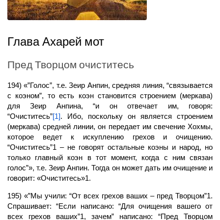
Глава Ахарей мот
Пред Творцом очиститесь
194) «”Голос”, т.е. Зеир Анпин, средняя линия, “связывается
с коэном”, то есть коэн становится строением (меркава)
для Зеир Анпина, “и он отвечает им, говоря:
“Очиститесь”
[1]
. Ибо, поскольку он является строением
(меркава) средней линии, он передает им свечение Хохмы,
которое ведет к искуплению грехов и очищению.
“Очиститесь”1 – не говорят остальные коэны и народ, но
только главный коэн в тот момент, когда с ним связан
голос”», т.е. Зеир Анпин. Тогда он может дать им очищение и
говорит: «Очиститесь»1.
195) «”Мы учили: “От всех грехов ваших – пред Творцом”1.
Спрашивает: “Если написано: “Для очищения вашего от
всех грехов ваших”1, зачем” написано: “Пред Творцом