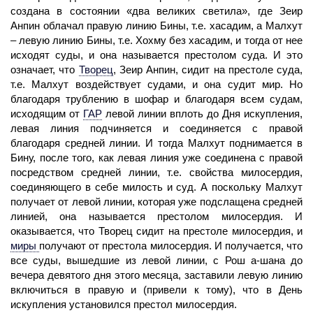
создана в состоянии «два великих светила», где Зеир
Анпин облачал правую линию Бины, т.е. хасадим, а Малхут
– левую линию Бины, т.е. Хохму без хасадим, и тогда от нее
исходят суды, и она называется престолом суда. И это
означает, что
Творец
,
Зеир Анпин, сидит на престоле суда,
т.е. Малхут воздействует судами, и она судит мир. Но
благодаря трублению в шофар и благодаря всем судам,
исходящим от
ГАР
левой линии вплоть до Дня искупления,
левая линия подчиняется и соединяется с правой
благодаря средней линии. И тогда Малхут поднимается в
Бину, после того, как левая линия уже соединена с правой
посредством средней линии, т.е. свойства милосердия,
соединяющего в себе милость и суд. А поскольку Малхут
получает от левой линии, которая уже подслащена средней
линией, она называется престолом милосердия. И
оказывается, что Творец сидит на престоле милосердия, и
миры
получают от престола милосердия. И получается, что
все суды, вышедшие из левой линии, с Рош а-шана до
вечера девятого дня этого месяца, заставили левую линию
включиться в правую и (привели к тому), что в День
искупления установился престол милосердия.