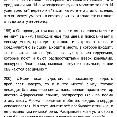
средняя линия. “И они воздевают руки в молитве за него. И
узел золотой” веревочки “висит на ноге его”» из опасения,
что он может умереть в святая святых, и тогда его вытащат
оттуда за эту веревочку.
199) «”Он проходит три шага, а все стоят на своем месте и
не идут за ним. Проходит еще три шага и поворачивает к
своему месту, проходит три шага и закрывает глаза, и
соединяется с высшим. Входит в место, в которое входит”,
т.е. в святая святых, “услышав звук крыльев херувимов,
которые поют и бьют распростертыми вверх крыльями,
воскуряет благовония, смолкает звук их крыльев, и они
смыкаются бесшумно”».
200) «”Если коэн удостоился, поскольку радость
пребывает наверху, то и в это место” внизу “тотчас
нисходит благоволение света, наполненного ароматами гор
чистого Афарсемона свыше, распространяясь по всему
этому месту. Аромат проникает в обе его ноздри, и сердце
успокаивается. И в этот момент всё пребывает в тишине, и
не слышно там никакой речи. Раскрывает коэн уста свои в
мольбе, желании и радости, и возносит молитву свою”».