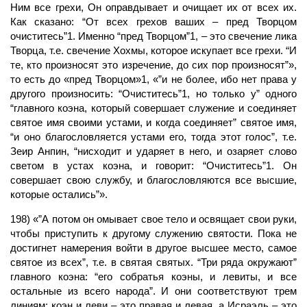
Ним все грехи, Он оправдывает и очищает их от всех их.
Как сказано: “От всех грехов ваших – пред Творцом
очиститесь”1. Именно “пред Творцом”1, – это свечение лика
Творца, т.е. свечение Хохмы, которое искупает все грехи. “И
те, кто произносят это изречение, до сих пор произносят”»,
то есть до «пред Творцом»1, «”и не более, ибо нет права у
другого произносить: “Очиститесь”1, но только у” одного
“главного коэна, который совершает служение и соединяет
святое имя своими устами, и когда соединяет” святое имя,
“и оно благословляется устами его, тогда этот голос”, т.е.
Зеир Анпин, “нисходит и ударяет в него, и озаряет слово
светом в устах коэна, и говорит: “Очиститесь”1. Он
совершает свою службу, и благословляются все высшие,
которые остались”».
198) «”А потом он омывает свое тело и освящает свои руки,
чтобы приступить к другому служению святости. Пока не
достигнет намерения войти в другое высшее место, самое
святое из всех”, т.е. в святая святых. “Три ряда окружают”
главного коэна: “его собратья коэны, и левиты, и все
остальные из всего народа”. И они соответствуют трем
линиям: коэн и леви – это правая и левая, а Исраэль – это