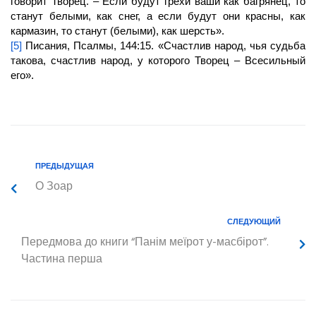
говорит
Творец.
– Если будут грехи ваши как багрянец, то
станут белыми, как снег, а если будут они красны, как
кармазин, то станут (белыми), как шерсть».
[5]
Писания, Псалмы, 144:15. «Счастлив народ, чья судьба
такова, счастлив народ, у которого
Творец
– Всесильный
его».
ПРЕДЫДУЩАЯ
О Зоар
СЛЕДУЮЩИЙ
Передмова до книги “Панім меїрот у-масбірот”.
Частина перша