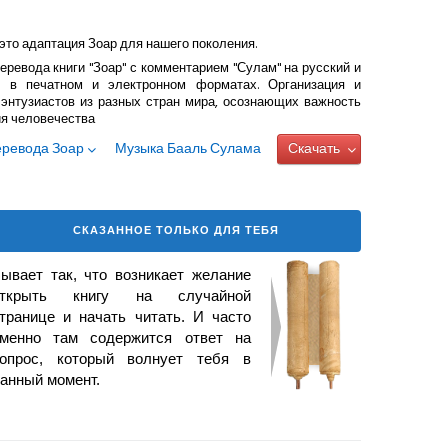
это адаптация Зоар для нашего поколения.
еревода книги "Зоар" с комментарием "Сулам" на русский и
 в печатном и электронном форматах. Организация и
энтузиастов из разных стран мира, осознающих важность
ия человечества
еревода Зоар
Музыка Бааль Сулама
Скачать
СКАЗАННОЕ ТОЛЬКО ДЛЯ ТЕБЯ
ывает так, что возникает желание
открыть книгу на случайной
транице и начать читать. И часто
менно там содержится ответ на
опрос, который волнует тебя в
анный момент.