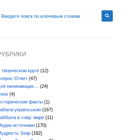
РУБРИКИ
 творческом круге
(12)
опрос-Ответ
(47)
ля начинающих…
(24)
ное
(4)
сторические факты
(1)
абала українською
(167)
аббала в совр. мире
(11)
едиа источники
(170)
удрость Зоар
(182)