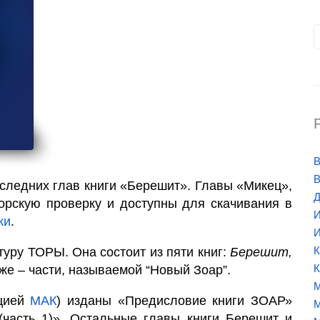
В
В
следних глав книги «Берешит». Главы «Микец»,
Д
рскую проверку и доступны для скачивания в
И
ки
.
И
К
туру ТОРЫ. Она состоит из пяти книг:
Берешит,
К
кже – части, называемой “Новый Зоар”.
М
кцией
МАК
) изданы «Предисловие книги ЗОАР»
М
часть 1)». Остальные главы книги Берешит и