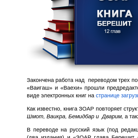
Закончена работа над переводом трех по
«Ваигаш» и «Ваехи» прошли предредакто
виде электронных книг на
странице загруз
Как известно, книга ЗОАР повторяет струк
Шмот, Ваикра, Бемидбар и Дварим,
а та
В переводе на русский язык (под реда
(два издания) и «ЗОАР глава Берешит (