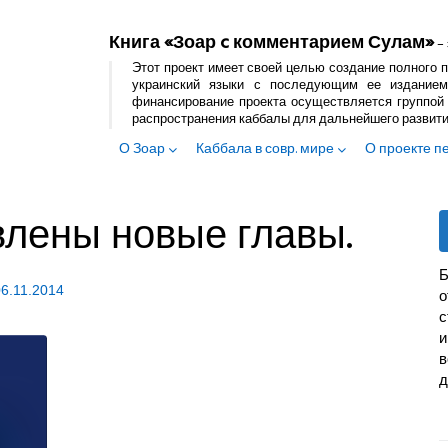
Книга «Зоар c комментарием Сулам»
– 
Этот проект имеет своей целью создание полного п
украинский языки с последующим ее изданием
финансирование проекта осуществляется группой 
распространения каббалы для дальнейшего развит
О Зоар
Каббала в совр. мире
О проекте п
влены новые главы.
Б
06.11.2014
с
и
в
д