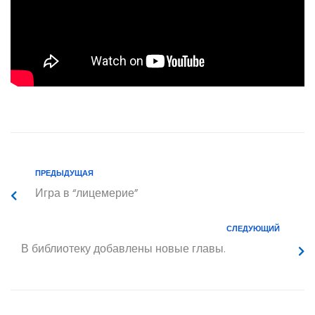
ПРЕДЫДУЩАЯ
Игра в “лицемерие”
СЛЕДУЮЩИЙ
В библиотеку добавлены новые главы.