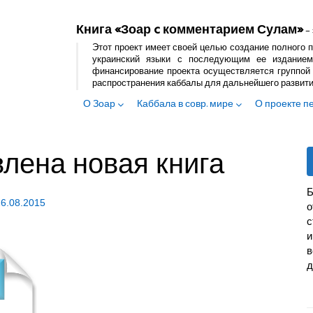
Книга «Зоар c комментарием Сулам»
– 
Этот проект имеет своей целью создание полного п
украинский языки с последующим ее изданием
финансирование проекта осуществляется группой 
распространения каббалы для дальнейшего развит
О Зоар
Каббала в совр. мире
О проекте п
влена новая книга
Б
26.08.2015
с
и
в
д