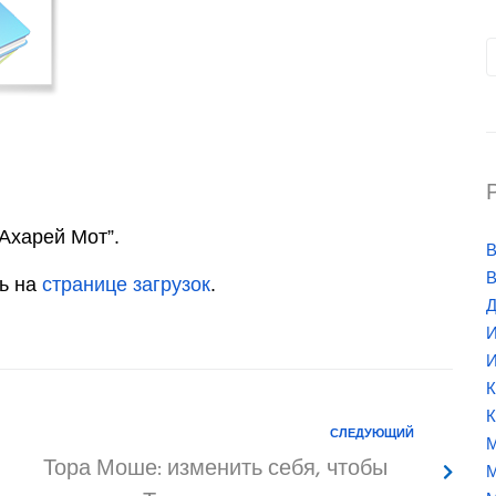
Ахарей Мот”.
В
В
ть на
странице загрузок
.
Д
И
И
К
К
СЛЕДУЮЩИЙ
М
Тора Моше: изменить себя, чтобы
М