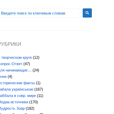
РУБРИКИ
 творческом круге
(12)
опрос-Ответ
(47)
ля начинающих…
(24)
ное
(4)
сторические факты
(1)
абала українською
(167)
аббала в совр. мире
(11)
едиа источники
(170)
удрость Зоар
(182)