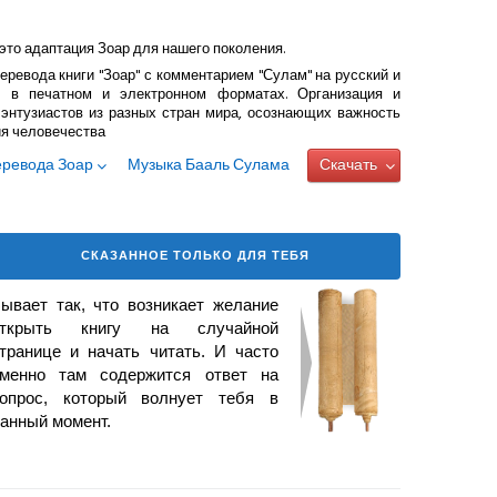
это адаптация Зоар для нашего поколения.
еревода книги "Зоар" с комментарием "Сулам" на русский и
 в печатном и электронном форматах. Организация и
энтузиастов из разных стран мира, осознающих важность
ия человечества
еревода Зоар
Музыка Бааль Сулама
Скачать
СКАЗАННОЕ ТОЛЬКО ДЛЯ ТЕБЯ
ывает так, что возникает желание
открыть книгу на случайной
транице и начать читать. И часто
менно там содержится ответ на
опрос, который волнует тебя в
анный момент.