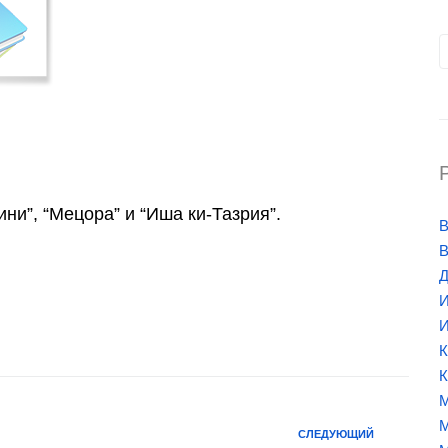
ни”, “Мецора” и “Иша ки-Тазрия”.
В
В
Д
И
И
К
К
М
М
СЛЕДУЮЩИЙ