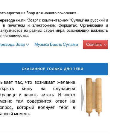
это адаптация Зоар для нашего поколения.
еревода книги "Зоар" с комментарием "Сулам" на русский и
 в печатном и электронном форматах. Организация и
энтузиастов из разных стран мира, осознающих важность
ия человечества
еревода Зоар
Музыка Бааль Сулама
Скачать
СКАЗАННОЕ ТОЛЬКО ДЛЯ ТЕБЯ
ывает так, что возникает
желание
открыть книгу на случайной
транице и начать читать. И часто
менно там содержится ответ на
опрос, который волнует тебя в
анный момент.