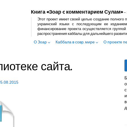
Книга «Зоар c комментарием Сулам»
– 
Этот проект имеет своей целью создание полного п
украинский языки с последующим ее изданием
финансирование проекта осуществляется группой 
распространения каббалы для дальнейшего развит
О Зоар
Каббала в совр. мире
О проекте п
иотеке сайта.
Б
05.08.2015
с
и
в
д