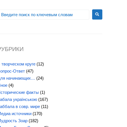
РУБРИКИ
 творческом круге
(12)
опрос-Ответ
(47)
ля начинающих…
(24)
ное
(4)
сторические факты
(1)
абала українською
(167)
аббала в совр. мире
(11)
едиа источники
(170)
удрость Зоар
(182)