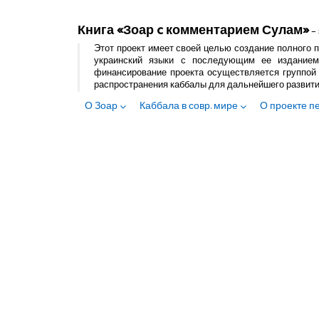
Книга «Зоар c комментарием Сулам»
– 
Этот проект имеет своей целью создание полного п
украинский языки с последующим ее изданием
финансирование проекта осуществляется группой 
распространения каббалы для дальнейшего развит
О Зоар
Каббала в совр. мире
О проекте п