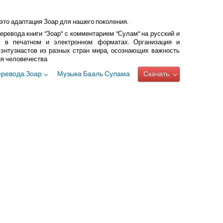
это адаптация Зоар для нашего поколения.
еревода книги "Зоар" с комментарием "Сулам" на русский и
 в печатном и электронном форматах. Организация и
энтузиастов из разных стран мира, осознающих важность
ия человечества
еревода Зоар
Музыка Бааль Сулама
Скачать