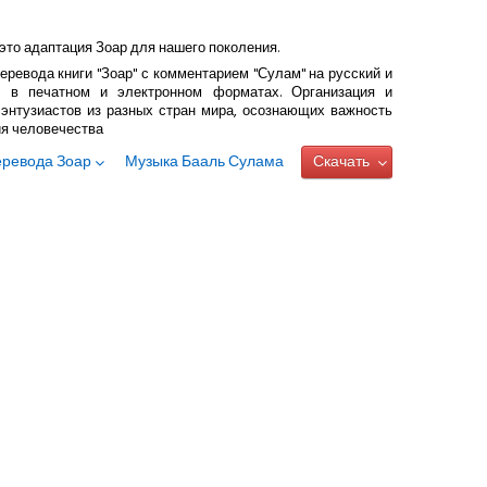
это адаптация Зоар для нашего поколения.
еревода книги "Зоар" с комментарием "Сулам" на русский и
 в печатном и электронном форматах. Организация и
энтузиастов из разных стран мира, осознающих важность
ия человечества
еревода Зоар
Музыка Бааль Сулама
Скачать