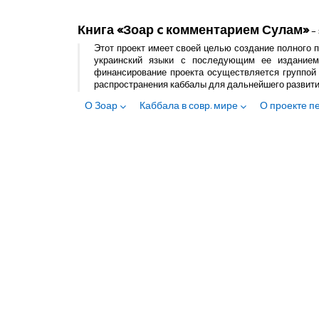
Книга «Зоар c комментарием Сулам»
– 
Этот проект имеет своей целью создание полного п
украинский языки с последующим ее изданием
финансирование проекта осуществляется группой 
распространения каббалы для дальнейшего развит
О Зоар
Каббала в совр. мире
О проекте п