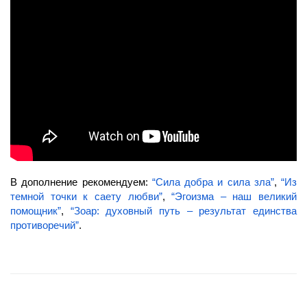
В дополнение рекомендуем:
“Сила добра и сила зла”
,
“Из
темной точки к саету любви”
,
“Эгоизма – наш великий
помощник”
,
“Зоар: духовный путь – результат единства
противоречий”
.