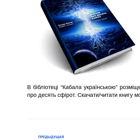
В бібліотеці “Кабала українською” розмі
про десять сфірот. Скачати/читати книгу 
ПРЕДЫДУЩАЯ