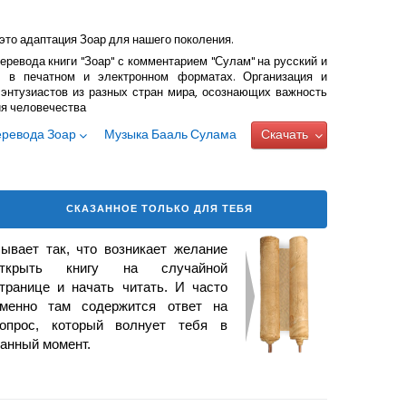
это адаптация Зоар для нашего поколения.
еревода книги "Зоар" с комментарием "Сулам" на русский и
 в печатном и электронном форматах. Организация и
энтузиастов из разных стран мира, осознающих важность
ия человечества
еревода Зоар
Музыка Бааль Сулама
Скачать
СКАЗАННОЕ ТОЛЬКО ДЛЯ ТЕБЯ
ывает так, что возникает
желание
открыть книгу на случайной
транице и начать читать. И часто
менно там содержится ответ на
опрос, который волнует тебя в
анный момент.