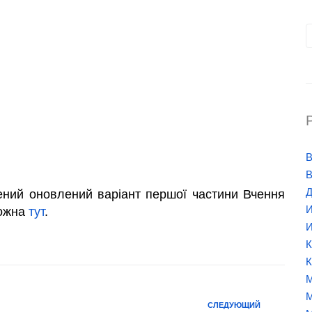
В
В
Д
щений оновлений варіант першої частини Вчення
И
можна
тут
.
И
К
К
М
М
СЛЕДУЮЩИЙ