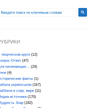
РУБРИКИ
 творческом круге
(12)
опрос-Ответ
(47)
ля начинающих…
(24)
ное
(4)
сторические факты
(1)
абала українською
(167)
аббала в совр. мире
(11)
едиа источники
(170)
удрость Зоар
(182)