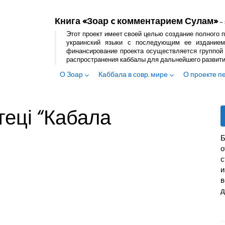
Книга «Зоар c комментарием Сулам»
– 
Этот проект имеет своей целью создание полного п
украинский языки с последующим ее изданием
финансирование проекта осуществляется группой 
распространения каббалы для дальнейшего развит
О Зоар
Каббала в совр. мире
О проекте п
теці “Кабала
Б
с
и
в
д