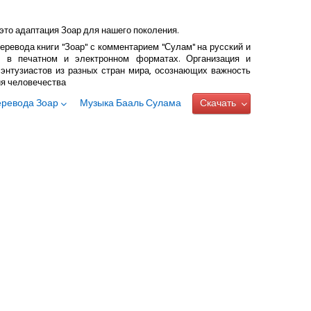
это адаптация Зоар для нашего поколения.
еревода книги "Зоар" с комментарием "Сулам" на русский и
 в печатном и электронном форматах. Организация и
энтузиастов из разных стран мира, осознающих важность
ия человечества
еревода Зоар
Музыка Бааль Сулама
Скачать