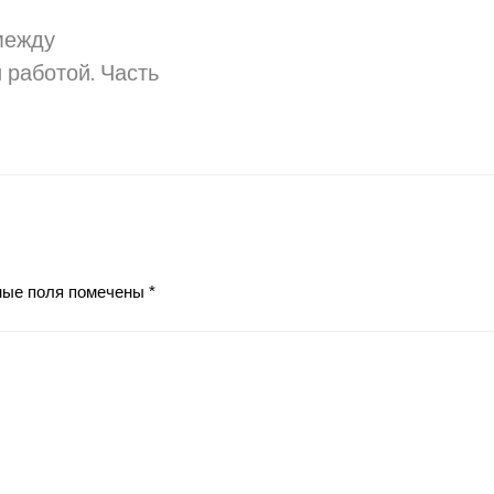
между
 работой. Часть
ные поля помечены
*