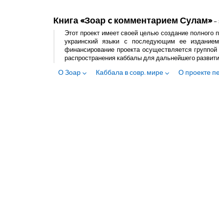
Книга «Зоар c комментарием Сулам»
– 
Этот проект имеет своей целью создание полного п
украинский языки с последующим ее изданием
финансирование проекта осуществляется группой 
распространения каббалы для дальнейшего развит
О Зоар
Каббала в совр. мире
О проекте п