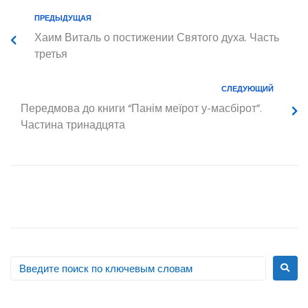
ПРЕДЫДУЩАЯ
Хаим Виталь о постижении Святого духа. Часть
третья
СЛЕДУЮЩИЙ
Передмова до книги “Панім меїрот у-масбірот”.
Частина тринадцята