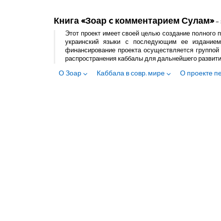
Книга «Зоар c комментарием Сулам»
– 
Этот проект имеет своей целью создание полного п
украинский языки с последующим ее изданием
финансирование проекта осуществляется группой 
распространения каббалы для дальнейшего развит
О Зоар
Каббала в совр. мире
О проекте п