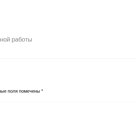
вной работы
ные поля помечены
*