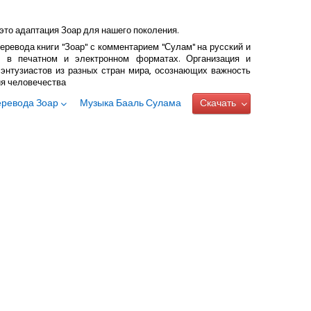
это адаптация Зоар для нашего поколения.
еревода книги "Зоар" с комментарием "Сулам" на русский и
 в печатном и электронном форматах. Организация и
энтузиастов из разных стран мира, осознающих важность
ия человечества
еревода Зоар
Музыка Бааль Сулама
Скачать