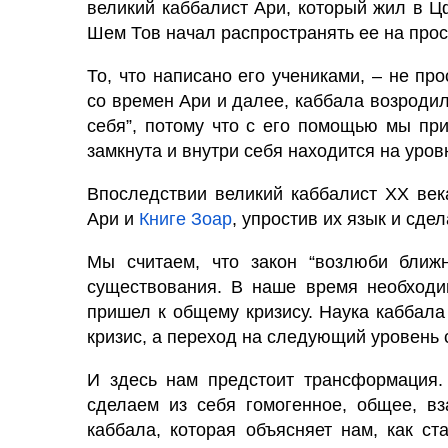
великий каббалист Ари, который жил в Ц
Шем Тов начал распространять ее на прос
То, что написано его учениками, – не пр
со времен Ари и далее, каббала возродил
себя”, потому что с его помощью мы пр
замкнута и внутри себя находится на уров
Впоследствии великий каббалист XX век
Ари и
Книге Зоар
, упростив их язык и сде
Мы считаем, что закон “возлюби ближн
существования. В наше время необходим
пришел к общему кризису. Наука каббала
кризис, а переход на следующий уровень
И здесь нам предстоит трансформация.
сделаем из себя гомогенное, общее, в
каббала, которая объясняет нам, как с