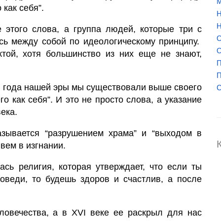
М
 как себя”.
Н
Н
этого слова, а группа людей, которые три с
О
сь между собой по идеологическому принципу.
О
той, хотя большинство из них еще не знают,
П
П
го года нашей эры мы существовали выше своего
С
о как себя”. И это не просто слова, а указание
ека.
азывается “разрушением храма” и “выходом в
вем в изгнании.
сь религия, которая утверждает, что если ты
оведи, то будешь здоров и счастлив, а после
ловечества, а в XVI веке ее раскрыл для нас