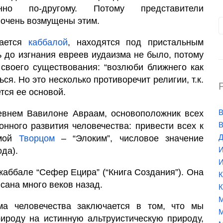
но по-другому. Потому представители
 очень возмущены этим.
мается
каббалой
, находятся под пристальным
 до изгнания евреев иудаизма не было, потому
своего существования: “возлюби ближнего как
ся. Но это несколько противоречит религии, т.к.
тся ее основой.
В
евнем Вавилоне Авраам, основоположник всех
В
нного развития человечества: привести всех к
Д
емой
Творцом
– “Элоким”, числовое значение
И
ода).
И
 каббале “Сефер Ецира” (“Книга Создания”). Она
К
исана много веков назад.
К
М
а человечества заключается в том, что мы
М
ироду на истинную альтруистическую природу,