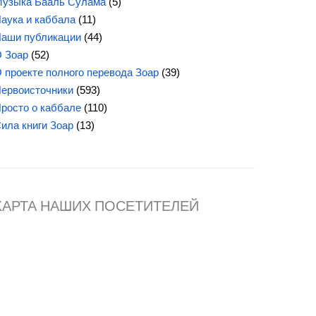
узыка Бааль Сулама
(5)
аука и каббала
(11)
аши публикации
(44)
 Зоар
(52)
 проекте полного перевода Зоар
(39)
ервоисточники
(593)
росто о каббале
(110)
ила книги Зоар
(13)
КАРТА НАШИХ ПОСЕТИТЕЛЕЙ