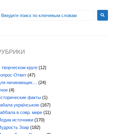
РУБРИКИ
 творческом круге
(12)
опрос-Ответ
(47)
ля начинающих…
(24)
ное
(4)
сторические факты
(1)
абала українською
(167)
аббала в совр. мире
(11)
едиа источники
(170)
удрость Зоар
(182)