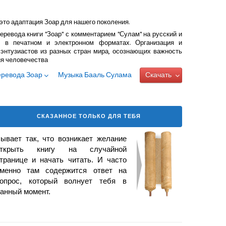
это адаптация Зоар для нашего поколения.
еревода книги "Зоар" с комментарием "Сулам" на русский и
 в печатном и электронном форматах. Организация и
энтузиастов из разных стран мира, осознающих важность
ия человечества
еревода Зоар
Музыка Бааль Сулама
Скачать
СКАЗАННОЕ ТОЛЬКО ДЛЯ ТЕБЯ
ывает так, что возникает желание
открыть книгу на случайной
транице и начать читать. И часто
менно там содержится ответ на
опрос, который волнует тебя в
анный момент.