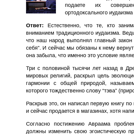
подаете их совершен
ортодоксального иудаизма
Ответ:
Естественно, что те, кто зани
вниманием традиционного иудаизма. Ведь
что наш народ выполнял главный закон 
себя”. И сейчас мы обязаны к нему вернуть
она забыла, что именно это условие являе
Три с половиной тысячи лет назад в Др
мировых религий, раскрыл цель эволюцио
гармонии с общей природой, называ
которого тождественно слову “тэва” (прир
Раскрыв это, он написал первую книгу по
и сейчас продается в магазинах, хотя нап
Согласно постижению Авраама проблем
должны изменить свою эгоистическую пр