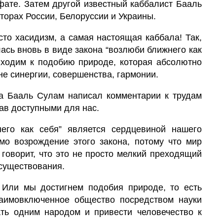
фате. Затем другой известный каббалист Бааль
торах России, Белоруссии и Украины.
осто хасидизм, а самая настоящая каббала! Так,
ась вновь в виде закона “возлюби ближнего как
иходим к подобию природе, которая абсолютно
не синергии, совершенства, гармонии.
а Бааль Сулам написал комментарии к трудам
лав доступными для нас.
его как себя” является сердцевиной нашего
о возрождение этого закона, потому что мир
 говорит, что это не просто мелкий преходящий
 существования.
 Или мы достигнем подобия природе, то есть
заимовключенное общество посредством науки
тать одним народом и привести человечество к