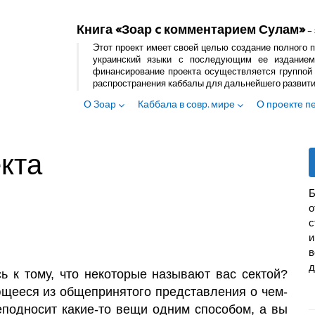
Книга «Зоар c комментарием Сулам»
– 
Этот проект имеет своей целью создание полного п
украинский языки с последующим ее изданием
финансирование проекта осуществляется группой 
распространения каббалы для дальнейшего развит
О Зоар
Каббала в совр. мире
О проекте п
екта
Б
с
и
в
д
ь к тому, что некоторые называют вас сектой?
ющееся из общепринятого представления о чем-
реподносит какие-то вещи одним способом, а вы