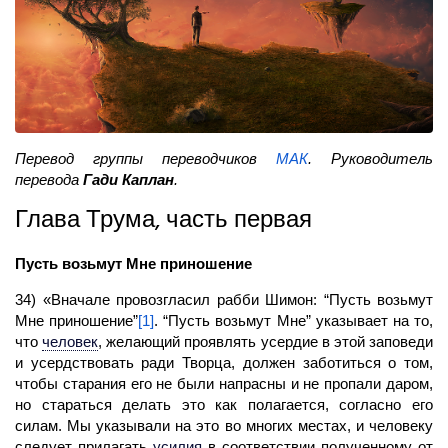
Перевод группы переводчиков
МАК
. Руководитель
перевода
Гади Каплан
.
Глава Трума, часть первая
Пусть возьмут Мне приношение
34) «Вначале провозгласил рабби Шимон: “Пусть возьмут
Мне приношение”
[1]
. “Пусть возьмут Мне” указывает на то,
что
человек
,
желающий проявлять усердие в этой заповеди
и усердствовать ради Творца, должен заботиться о том,
чтобы старания его не были напрасны и не пропали даром,
но стараться делать это как полагается, согласно его
силам. Мы указывали на это во многих местах, и человеку
следует прилагать
усилия
в соответствии полученному от