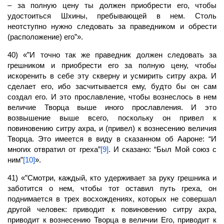
– за полную цену ты должен приобрести его, чтобы
удостоиться Шхины, пребывающей в нем. Столь
неотступно нужно следовать за праведником и обрести
(расположение) его”».
40) «”И точно так же праведник должен следовать за
грешником и приобрести его за полную цену, чтобы
искоренить в себе эту скверну и усмирить ситру ахра. И
сделает его, ибо засчитывается ему, будто бы он сам
создал его. И это прославление, чтобы вознеслось в нем
величие Творца выше иного прославления. И это
возвышение выше всего, поскольку он привел к
повиновению ситру ахра, и (привел) к вознесению величия
Творца. Это имеется в виду в сказанном об Аароне: “И
многих отвратил от греха”
[9]
. И сказано: “Был Мой союз с
ним”
[10]
».
41) «”Смотри, каждый, кто удерживает за руку грешника и
заботится о нем, чтобы тот оставил путь греха, он
поднимается в трех восхождениях, которых не совершал
другой
человек:
приводит к повиновению ситру ахра,
приводит к вознесению Творца в величии Его, приводит к