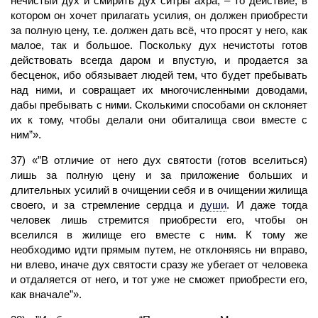
нечистый дух и смирить дух ситры ахра, – то действие, в
котором он хочет прилагать
усилия,
он должен приобрести
за полную цену, т.е. должен дать всё, что просят у него, как
малое, так и большое. Поскольку дух нечистоты готов
действовать всегда даром и впустую, и продается за
бесценок, ибо обязывает людей тем, что будет пребывать
над ними, и совращает их многочисленными доводами,
дабы пребывать с ними. Сколькими способами он склоняет
их к тому, чтобы делали они обиталища свои вместе с
ним”».
37) «”В отличие от него дух святости (готов вселиться)
лишь за полную цену и за приложение больших и
длительных усилий в очищении себя и в очищении жилища
своего, и за стремление сердца и
души
.
И даже тогда
человек
лишь стремится приобрести его, чтобы он
вселился в жилище его вместе с ним. К тому же
необходимо идти прямым путем, не отклоняясь ни вправо,
ни влево, иначе дух святости сразу же убегает от человека
и отдаляется от него, и тот уже не сможет приобрести его,
как вначале”».