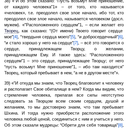
38) «”И об этом сказано: “Пусть возьмут Мне приношение,
от каждого человека”1» – от того, кто называется
«человек», т.е. преодолел свое злое начало, ибо тот, кто
преодолел свое злое начало, называется человеком (досл.
мужем). «”Расположенного сердцем”1, – если желает его
Творец
,
как сказано: “(От имени) Твоего говорит сердце
мое”
[4]
, “твердыня сердца моего”
[5]
, “и добросердечный”
[6]
,
“и стало хорошо у него на сердце”
[7]
, – всё это говорится о
сердце, принадлежащем Творцу, о желании,
принадлежащем Ему. И также здесь: “Расположенного
сердцем”1 – это сердце, принадлежащее Творцу; от него
“пусть возьмут Мне приношение”1, – ибо там находится”
Творец, который пребывает в нем, “а не в другом месте”».
39) «”И откуда мы знаем, что
Творец
благоволит к человеку
и располагает Свое обиталище в нем? Когда мы видим, что
стремление человека, прилагая все силы неотступно
следовать за Творцом всем своим сердцем, душой и
желанием, то мы достоверно знаем, что там пребывает
Шхина. И тогда нужно приобрести расположение этого
человека любой ценой, соединиться с ним и учиться у него.
Об этом сказали мудрецы: “Обрети для себя товарища”
[8]
,