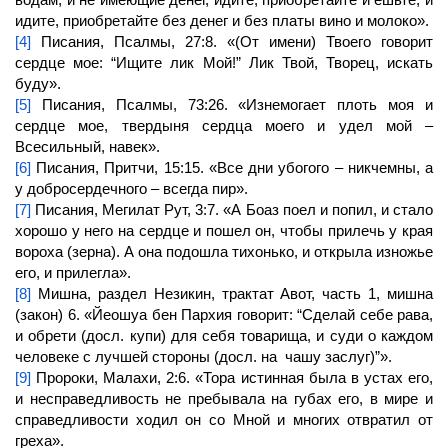
идите, приобретайте без денег и без платы вино и молоко».
[4]
Писания, Псалмы, 27:8. «(От имени) Твоего говорит
сердце мое: “Ищите лик Мой!” Лик Твой,
Творец,
искать
буду».
[5]
Писания, Псалмы, 73:26. «Изнемогает плоть моя и
сердце мое, твердыня сердца моего и удел мой –
Всесильный, навек».
[6]
Писания, Притчи, 15:15. «Все дни убогого – никчемны, а
у добросердечного – всегда пир».
[7]
Писания, Мегилат Рут, 3:7. «А Боаз поел и попил, и стало
хорошо у него на сердце и пошел он, чтобы прилечь у края
вороха (зерна). А она подошла тихонько, и открыла изножье
его, и прилегла».
[8]
Мишна, раздел Незикин, трактат Авот, часть 1, мишна
(закон) 6. «Йеошуа бен Пархия говорит: “Сделай себе рава,
и обрети (досл. купи) для себя товарища, и суди о каждом
человеке с лучшей стороны (досл. на чашу заслуг)”».
[9]
Пророки, Малахи, 2:6. «Тора истинная была в устах его,
и несправедливость не пребывала на губах его, в мире и
справедливости ходил он со Мной и многих отвратил от
греха».