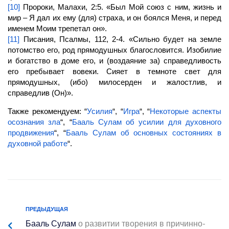
[10]
Пророки, Малахи, 2:5. «Был Мой союз с ним, жизнь и
мир – Я дал их ему (для) страха, и он боялся Меня, и перед
именем Моим трепетал он».
[11]
Писания, Псалмы, 112, 2-4. «Сильно будет на земле
потомство его, род прямодушных благословится. Изобилие
и богатство в доме его, и (воздаяние за) справедливость
его пребывает вовеки. Сияет в темноте
свет
для
прямодушных, (ибо) милосерден и жалостлив, и
справедлив (Он)».
Также рекомендуем: “
Усилия
“, “
Игра
“, “
Некоторые аспекты
осознания зла
“, “
Бааль Сулам об усилии для духовного
продвижения
“, “
Бааль Сулам об основных состояниях в
духовной работе
“.
ПРЕДЫДУЩАЯ
Бааль Сулам
о развитии творения в причинно-