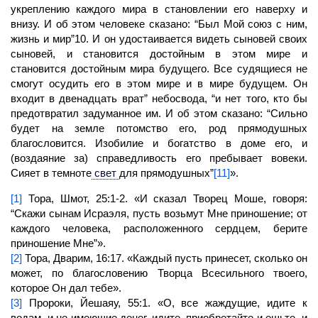
укреплению каждого мира в становлении его наверху и
внизу. И об этом человеке сказано: “Был Мой союз с ним,
жизнь и мир”10. И он удостаивается видеть сыновей своих
сыновей, и становится достойным в этом мире и
становится достойным мира будущего. Все судящиеся не
смогут осудить его в этом мире и в мире будущем. Он
входит в двенадцать врат” небосвода, “и нет того, кто бы
предотвратил задуманное им. И об этом сказано: “Сильно
будет на земле потомство его, род прямодушных
благословится. Изобилие и богатство в доме его, и
(воздаяние за) справедливость его пребывает вовеки.
Сияет в темноте
свет
для прямодушных”
[11]
».
[1]
Тора, Шмот, 25:1-2. «И сказал
Творец
Моше, говоря:
“Скажи сынам Исраэля, пусть возьмут Мне приношение; от
каждого человека, расположенного сердцем, берите
приношение Мне”».
[2]
Тора, Дварим, 16:17. «Каждый пусть принесет, сколько он
может, по благословению Творца Всесильного твоего,
которое Он дал тебе».
[3]
Пророки, Йешаяу, 55:1. «О, все жаждущие, идите к
водам, и не имеющие денег, идите, приобретайте и ешьте, и