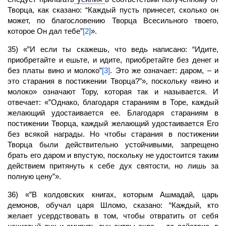
Творца, как сказано: “Каждый пусть принесет, сколько он
может, по благословению Творца Всесильного твоего,
которое Он дал тебе”
[2]
».
35) «”И если ты скажешь, что ведь написано: “Идите,
приобретайте и ешьте, и идите, приобретайте без денег и
без платы вино и молоко”
[3]
. Это же означает: даром, – и
это старания в постижении Творца?”», поскольку «вино и
молоко» означают Тору, которая так и называется. И
отвечает: «”Однако, благодаря стараниям в Торе, каждый
желающий удостаивается ее. Благодаря стараниям в
постижении Творца, каждый желающий удостаивается Его
без всякой награды. Но чтобы старания в постижении
Творца были действительно устойчивыми, запрещено
брать его даром и впустую, поскольку не удостоится таким
действием притянуть к себе дух святости, но лишь за
полную цену”».
36) «”В колдовских книгах, которым Ашмадай, царь
демонов, обучал царя Шломо, сказано: “Каждый, кто
желает усердствовать в том, чтобы отвратить от себя