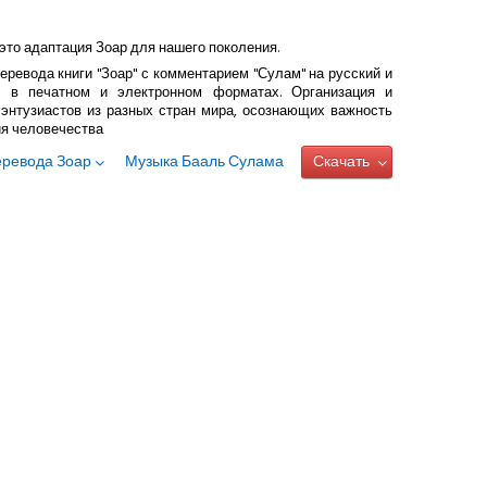
это адаптация Зоар для нашего поколения.
еревода книги "Зоар" с комментарием "Сулам" на русский и
 в печатном и электронном форматах. Организация и
энтузиастов из разных стран мира, осознающих важность
ия человечества
еревода Зоар
Музыка Бааль Сулама
Скачать