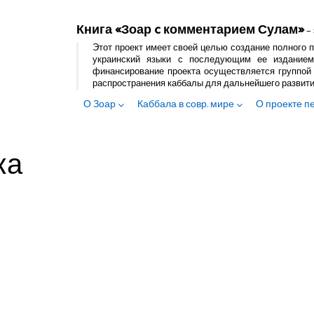
Книга «Зоар c комментарием Сулам»
– 
Этот проект имеет своей целью создание полного п
украинский языки с последующим ее изданием
финансирование проекта осуществляется группой 
распространения каббалы для дальнейшего развит
О Зоар
Каббала в совр. мире
О проекте п
ка