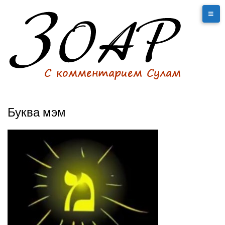
Буква мэм