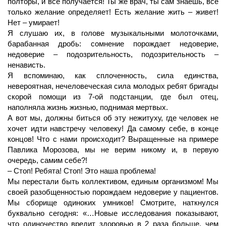
полторы, и все получается! Ты же врач, ты сам знаешь, все
только желание определяет! Есть желание жить – живет!
Нет – умирает!
Я слушаю их, в голове музыкальными молоточками,
барабанная дробь: сомнение порождает недоверие,
недоверие – подозрительность, подозрительность –
ненависть.
Я вспоминаю, как сплоченность, сила единства,
невероятная, нечеловеческая сила молодых ребят бригады
скорой помощи из 7-ой подстанции, где был отец,
наполняла жизнь жизнью, поднимая мертвых.
А вот мы, должны биться об эту нежитуху, где человек не
хочет идти навстречу человеку! Да самому себе, в конце
концов! Что с нами происходит? Выращенные на примере
Павлика Морозова, мы не верим никому и, в первую
очередь, самим себе?!
– Стоп! Ребята! Стоп! Это наша проблема!
Мы перестали быть коллективом, единым организмом! Мы
своей разобщенностью порождаем недоверие у пациентов.
Мы сборище одиноких умников! Смотрите, наткнулся
буквально сегодня: «…Новые исследования показывают,
что одиночество вредит здоровью в 2 раза больше, чем