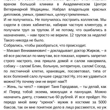
врачом большой клиники в Академическом Центре
Ветеринарной Медицины. Набрал владельцев красных
дипломов, умных, грамотных, целеустремленных.
И не получилось. Не получилось построить коллектив. Мы
сидели в своих кабинетах, набирая частную клиентуру, и
получали труп за трупом. И не потому, что ошибались в
назначениях, – нам просто не верили. 12 трупов за неделю!
Такого никогда не было.
Собрались, чтобы разобраться, что происходит.
– Михаил Вениаминович! – докладывает доктор Жирков, – я
ей все расписал по минутам, все показал, кормить запретил
строго настрого, она пришла домой и салом накормила,
собаку – салом! Блин, больную, энтеритную, салом! Сосед,
по лестничной клетке, крановщик, посоветовал, типа от
всех болезней сало лучшее средство! Ну, это же удавиться
можно! Ну почему они не верят нам?!
– Жень, ты чего? – говорит Таня Городавая, – ты делай, как
я! Перед тобой экзема, мокнущая и пахнущая. Можно
назначить диету, стоимостью 60 рублей. И все пройдет. Но
передо мной вижу “хренок”- мужик в костюме за 5000
баксов, так он мне понятное дело в лицо рассмеется, но уж