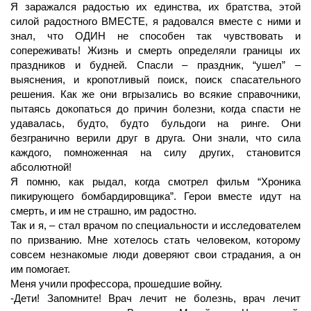
Я заражался радостью их единства, их братства, этой
силой радостного ВМЕСТЕ, я радовался вместе с ними и
знал, что ОДИН не способен так чувствовать и
сопереживать! Жизнь и смерть определяли границы их
праздников и будней. Спасли – праздник, “ушел” –
выяснения, и кропотливый поиск, поиск спасательного
решения. Как же они вгрызались во всякие справочники,
пытаясь докопаться до причин болезни, когда спасти не
удавалась, будто, будто бульдоги на ринге. Они
безгранично верили друг в друга. Они знали, что сила
каждого, помноженная на силу других, становится
абсолютной!
Я помню, как рыдал, когда смотрел фильм “Хроника
пикирующего бомбардировщика”. Герои вместе идут на
смерть, и им не страшно, им радостно.
Так и я, – стал врачом по специальности и исследователем
по призванию. Мне хотелось стать человеком, которому
совсем незнакомые люди доверяют свои страдания, а он
им помогает.
Меня учили профессора, прошедшие войну.
-Дети! Запомните! Врач лечит не болезнь, врач лечит