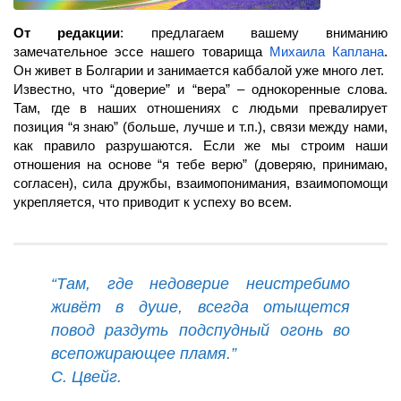
От редакции
: предлагаем вашему вниманию
замечательное эссе нашего товарища
Михаила Каплана
.
Он живет в Болгарии и занимается каббалой уже много лет.
Известно, что “доверие” и “вера” – однокоренные слова.
Там, где в наших отношениях с людьми превалирует
позиция “я знаю” (больше, лучше и т.п.), связи между нами,
как правило разрушаются. Если же мы строим наши
отношения на основе “я тебе верю” (доверяю, принимаю,
согласен), сила дружбы, взаимопонимания, взаимопомощи
укрепляется, что приводит к успеху во всем.
“Там, где недоверие неистребимо
живёт в душе, всегда отыщется
повод раздуть подспудный огонь во
всепожирающее пламя.”
С. Цвейг.