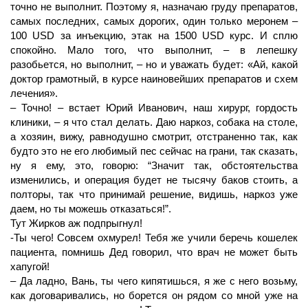
точно не выполнит. Поэтому я, назначаю груду препаратов,
самых последних, самых дорогих, один только меронем –
100 USD за инъекцию, этак на 1500 USD курс. И сплю
спокойно. Мало того, что выполнит, – в лепешку
разобьется, но выполнит, – но и уважать будет: «Ай, какой
доктор грамотный, в курсе наиновейших препаратов и схем
лечения».
– Точно! – встает Юрий Иванович, наш хирург, гордость
клиники, – я что стал делать. Даю наркоз, собака на столе,
а хозяин, вижу, равнодушно смотрит, отстраненно так, как
будто это не его любимый пес сейчас на грани, так сказать,
ну я ему, это, говорю: “Значит так, обстоятельства
изменились, и операция будет не тысячу баков стоить, а
полторы, так что принимай решение, видишь, наркоз уже
даем, но ты можешь отказаться!”.
Тут Жирков аж подпрыгнул!
-Ты чего! Совсем охмурел! Тебя же учили беречь кошелек
пациента, помнишь Дед говорил, что врач не может быть
хапугой!
– Да ладно, Вань, ты чего кипятишься, я же с него возьму,
как договаривались, но борется он рядом со мной уже на