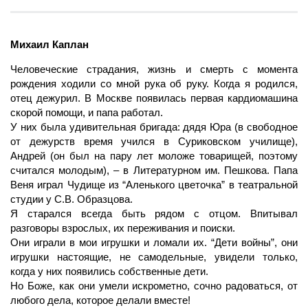
Михаил Каплан
Человеческие стра
дания, жизнь и смерть с момента
рождения ходили со мной рука об руку. Когда я родился,
отец дежурил. В Москве появилась первая кардиомашина
скорой помощи, и папа работал.
У них была удивительная бригада: дядя Юра (в свободное
от дежурств время учился в Суриковском училище),
Андрей (он был на пару лет моложе товарищей, поэтому
считался молодым), – в Литературном им. Пешкова. Папа
Веня играл Чудище из “Аленького цветочка” в театральной
студии у С.В. Образцова.
Я старался всегда быть рядом с отцом. Впитывал
разговоры взрослых, их переживания и поиски.
Они играли в мои игрушки и ломали их. “Дети войны”, они
игрушки настоящие, не самодельные, увидели только,
когда у них появились собственные дети.
Но Боже, как они умели искрометно, сочно радоваться, от
любого дела, которое делали вместе!