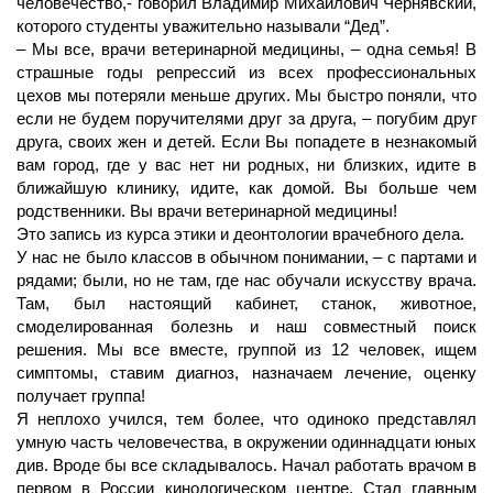
человечество,- говорил Владимир Михайлович Чернявский,
которого студенты уважительно называли “Дед”.
– Мы все, врачи ветеринарной медицины, – одна семья! В
страшные годы репрессий из всех профессиональных
цехов мы потеряли меньше других. Мы быстро поняли, что
если не будем поручителями друг за друга, – погубим друг
друга, своих жен и детей. Если Вы попадете в незнакомый
вам город, где у вас нет ни родных, ни близких, идите в
ближайшую клинику, идите, как домой. Вы больше чем
родственники. Вы врачи ветеринарной медицины!
Это запись из курса этики и деонтологии врачебного дела.
У нас не было классов в обычном понимании, – с партами и
рядами; были, но не там, где нас обучали искусству врача.
Там, был настоящий кабинет, станок, животное,
смоделированная болезнь и наш совместный поиск
решения. Мы все вместе, группой из 12 человек, ищем
симптомы, ставим диагноз, назначаем лечение, оценку
получает группа!
Я неплохо учился, тем более, что одиноко представлял
умную часть человечества, в окружении одиннадцати юных
див. Вроде бы все складывалось. Начал работать врачом в
первом в России кинологическом центре. Стал главным