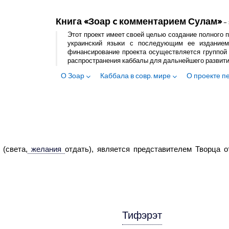
Книга «Зоар c комментарием Сулам»
– 
Этот проект имеет своей целью создание полного п
украинский языки с последующим ее изданием
финансирование проекта осуществляется группой 
распространения каббалы для дальнейшего развит
О Зоар
Каббала в совр. мире
О проекте п
 (света,
желания
отдать), является представителем Творца о
Тифэрэт