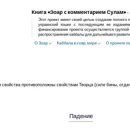
Книга «Зоар c комментарием Сулам»
– 
Этот проект имеет своей целью создание полного п
украинский языки с последующим ее изданием
финансирование проекта осуществляется группой 
распространения каббалы для дальнейшего развит
О Зоар
Каббала в совр. мире
О проекте п
мои свойства противоположны свойствам Творца (силе бины, отда
Падение