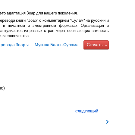
это адаптация Зоар для нашего поколения.
еревода книги "Зоар" с комментарием "Сулам" на русский и
 в печатном и электронном форматах. Организация и
энтузиастов из разных стран мира, осознающих важность
ия человечества
еревода Зоар
Музыка Бааль Сулама
Скачать
че)
СЛЕДУЮЩИЙ