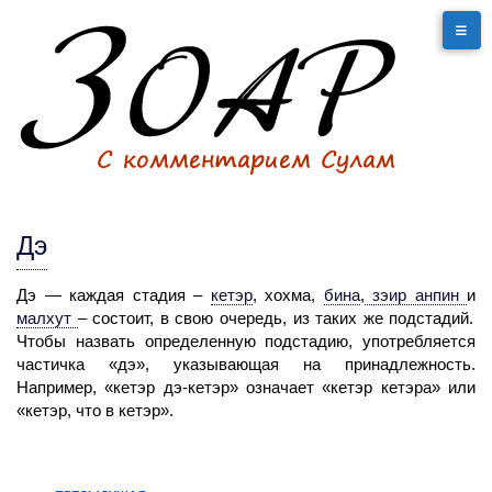
Дэ
Дэ
— каждая стадия –
кетэр
,
хохма,
бина
,
зэир анпин
и
малхут
– состоит, в свою очередь, из таких же подстадий.
Чтобы назвать определенную подстадию, употребляется
частичка «дэ», указывающая на принадлежность.
Например, «кетэр дэ-кетэр» означает «кетэр кетэра» или
«кетэр, что в кетэр».