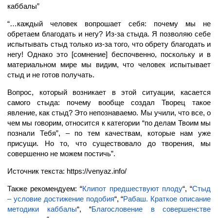
каббалы”
“…каждый человек вопрошает себя: почему мы не
обретаем благодать и негу? Из-за стыда. Я позволяю себе
испытывать стыд только из-за того, что обрету благодать и
негу! Однако это [сомнение] беспочвенно, поскольку и в
материальном мире мы видим, что человек испытывает
стыд и не готов получать.
Вопрос, который возникает в этой ситуации, касается
самого стыда: почему вообще создал Творец такое
явление, как стыд? Это непознаваемо. Мы учили, что все, о
чем мы говорим, относится к категории “по делам Твоим мы
познали Тебя”, – по тем качествам, которые нам уже
присущи. Но то, что существовало до творения, мы
совершенно не можем постичь”.
Источник текста: https://venyaz.info/
Также рекомендуем: “
Клипот предшествуют плоду
“, “
Стыд
– условие достижение подобия
“, “
Рабаш. Краткое описание
методики каббалы
“, “
Благословение в совершенстве