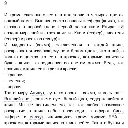
8
И кроме сказанного, есть в аллегории о четырех цветах
важный намек. Высшие света названы «сефер» (книга), как
сказано в первой главе первой части книги Ецира: «И
создал мир свой из трех книг: из Книги (сефер), писателя
(софер) и рассказа (сипур)».
И мудрость (хохма), заключенная в каждой книге,
раскрывается изучающему не в белом цвете, что в ней, а
только в цветах, то есть в красках, которыми написаны
буквы книги, в соединении со светом хохма. Ведь, как
правило, в книге есть три эти краски:
– красная;
– зеленая;
– черная.
Так и миру
Ацилут
,
суть которого – хохма, и весь он –
Высший
свет
,
соответствует белый цвет, содержащийся в
книге. Мы не постигаем его, так как любое возможное
раскрытие в книге небес происходит в сфирот
бина
,
тиферет и
малхут
,
являющихся тремя мирами БЕА, –
красками, которыми написана книга небес. Так что буквы и