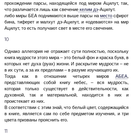
прохождении парсы, находящейся под миром Ацилут, так,
что различается лишь как свечение
келим
дэ
-
Ацилут.
либо
миры
БЕА
поднимаются выше парсы на
место
сфирот
бина,
тиферет и
малхут
дэ
-
Ацилут,
и «одеваются» на
мир
Ацилут,
то есть получают
свет
в месте его свечения.
10
Однако аллегория не отражает сути полностью, поскольку
книга мудрости этого мира – это белый фон и краска букв, в
которых нет духа (руах) жизни. И раскрытие мудрости – не
в их сути, а за их пределами – в разуме изучающего их.
Тогда как в отношении четырех миров
АБЕА
,
представляющих собой книгу небес, – вся мудрость,
которая только существует в действительности, как
духовной, так и материальной, находится в них и
проистекает из них.
В соответствии с этим знай, что белый цвет, содержащийся
в книге, является сам по себе предметом изучения, и три
цвета призваны прояснить его.
11