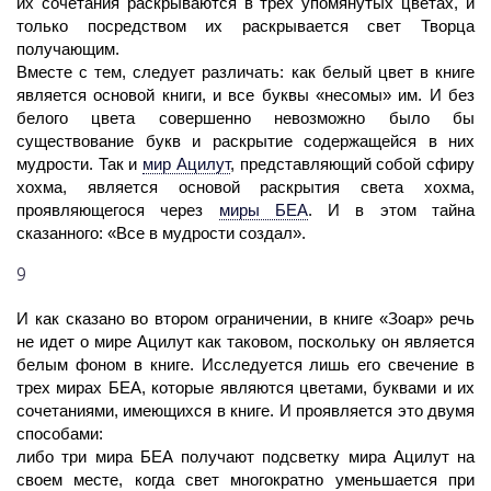
их сочетания раскрываются в трех упомянутых цветах, и
только посредством их раскрывается свет Творца
получающим.
Вместе с тем, следует различать: как белый цвет в книге
является основой книги, и все буквы «несомы» им. И без
белого цвета совершенно невозможно было бы
существование букв и раскрытие содержащейся в них
мудрости. Так и
мир
Ацилут
,
представляющий собой сфиру
хохма, является основой раскрытия света хохма,
проявляющегося через
миры
БЕА
.
И в этом тайна
сказанного: «Все в мудрости создал».
9
И как сказано во втором ограничении, в книге «Зоар» речь
не идет о мире
Ацилут
как таковом, поскольку он является
белым фоном в книге. Исследуется лишь его свечение в
трех мирах БЕА, которые являются цветами, буквами и их
сочетаниями, имеющихся в книге. И проявляется это двумя
способами:
либо три мира БЕА получают подсветку мира
Ацилут
на
своем месте, когда
свет
многократно уменьшается при