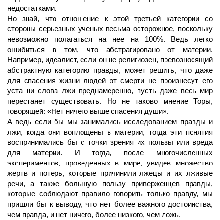
недостатками.
Но знай, что отношение к этой третьей категории со
стороны серьезных ученых весьма осторожное, поскольку
невозможно полагаться на нее на 100%. Ведь легко
ошибиться в том, что абстрагировано от материи.
Например, идеалист, если он не религиозен, превозносящий
абстрактную категорию правды, может решить, что даже
для спасения жизни людей от смерти не произнесут его
уста ни слова лжи преднамеренно, пусть даже весь мир
перестанет существовать. Но не таково мнение Торы,
говорящей: «Нет ничего выше спасения души».
А ведь если бы мы занимались исследованием правды и
лжи, когда они воплощены в материи, тогда эти понятия
воспринимались бы с точки зрения их пользы или вреда
для материи. И тогда, после многочисленных
экспериментов, проведенных в мире, увидев множество
жертв и потерь, которые причинили лжецы и их лживые
речи, а также большую пользу приверженцев правды,
которые соблюдают правило говорить только правду, мы
пришли бы к выводу, что нет более важного достоинства,
чем правда, и нет ничего, более низкого, чем ложь.