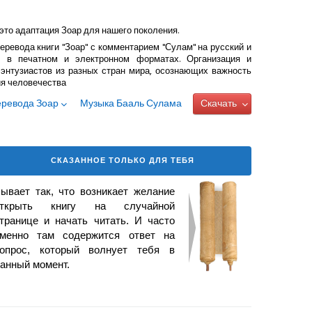
это адаптация Зоар для нашего поколения.
еревода книги "Зоар" с комментарием "Сулам" на русский и
 в печатном и электронном форматах. Организация и
энтузиастов из разных стран мира, осознающих важность
ия человечества
еревода Зоар
Музыка Бааль Сулама
Скачать
СКАЗАННОЕ ТОЛЬКО ДЛЯ ТЕБЯ
ывает так, что возникает желание
открыть книгу на случайной
транице и начать читать. И часто
менно там содержится ответ на
опрос, который волнует тебя в
анный момент.