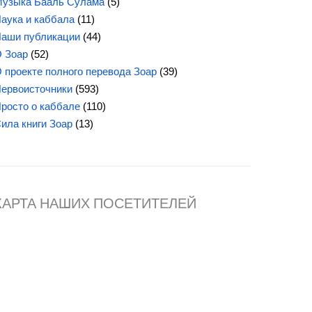
узыка Бааль Сулама
(5)
аука и каббала
(11)
аши публикации
(44)
 Зоар
(52)
 проекте полного перевода Зоар
(39)
ервоисточники
(593)
росто о каббале
(110)
ила книги Зоар
(13)
КАРТА НАШИХ ПОСЕТИТЕЛЕЙ