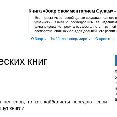
Книга «Зоар c комментарием Сулам»
– 
Этот проект имеет своей целью создание полного п
украинский языки с последующим ее изданием
финансирование проекта осуществляется группой 
распространения каббалы для дальнейшего развит
О Зоар
Каббала в совр. мире
О проекте п
еских книг
Б
с
и
в
д
 нет слов, то как каббалисты передают свои
ишут книги?