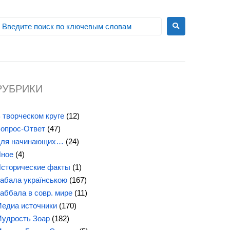
РУБРИКИ
 творческом круге
(12)
опрос-Ответ
(47)
ля начинающих…
(24)
ное
(4)
сторические факты
(1)
абала українською
(167)
аббала в совр. мире
(11)
едиа источники
(170)
удрость Зоар
(182)