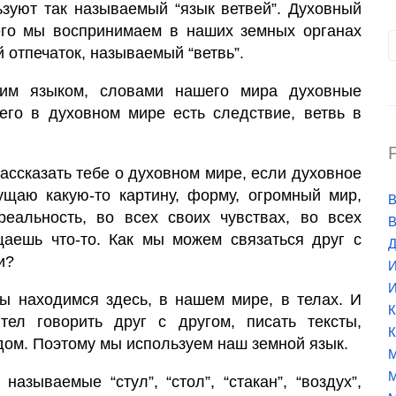
зуют так называемый “язык ветвей”. Духовный
него мы воспринимаем в наших земных органах
 отпечаток, называемый “ветвь”.
им языком, словами нашего мира духовные
его в духовном мире есть следствие, ветвь в
рассказать тебе о духовном мире, если духовное
щаю какую-то картину, форму, огромный мир,
В
еальность, во всех своих чувствах, во всех
В
аешь что-то. Как мы можем связаться друг с
Д
и?
И
И
мы находимся здесь, в нашем мире, в телах. И
К
л говорить друг с другом, писать тексты,
К
дом. Поэтому мы используем наш земной язык.
М
М
азываемые “стул”, “стол”, “стакан”, “воздух”,