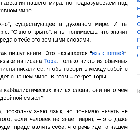
М
ти названия нашего мира, но подразумеваем под
Н
ховном мире.
Н
окно”, существующее в духовном мире. И ты
О
рю: “Окно открыто”, и ты понимаешь, что значит
О
ередаю тебе это земными словами.
П
П
ак пишут книги. Это называется “
язык ветвей
“,
С
 языке написана
Тора
, только никто из обычных
алисты писали ее, чтобы говорить между собой о
дет о нашем мире. В этом – секрет Торы.
в каббалистических книгах слова, они ни о чем
х двойной смысл?
, поскольку знаю язык, но понимаю ничуть не
того, если человек не знает иврит, – это даже
будет представлять себе, что речь идет о нашем